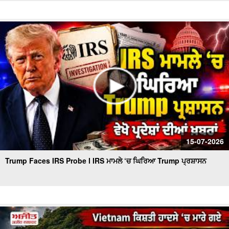
15-07-2026
Trump Faces IRS Probe l IRS ਮਾਮਲੇ ‘ਚ ਘਿਰਿਆ Trump ਪ੍ਰਸ਼ਾਸਨ