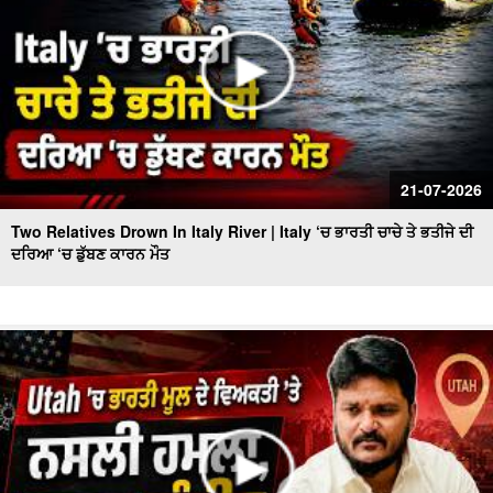
21-07-2026
Two Relatives Drown In Italy River | Italy ‘ਚ ਭਾਰਤੀ ਚਾਚੇ ਤੇ ਭਤੀਜੇ ਦੀ
ਦਰਿਆ ‘ਚ ਡੁੱਬਣ ਕਾਰਨ ਮੌਤ