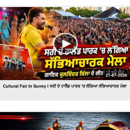
21-07-2026
Cultural Fair In Surrey l ਸਰੀ ਦੇ ਹਾਲੈਂਡ ਪਾਰਕ 'ਚ ਲੱਗਿਆ ਸੱਭਿਆਚਾਰਕ ਮੇਲਾ