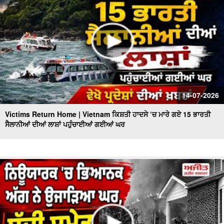
14-07-2026
Victims Return Home | Vietnam ਕਿਸ਼ਤੀ ਹਾਦਸੇ ‘ਚ ਮਾਰੇ ਗਏ 15 ਭਾਰਤੀ
ਸੈਲਾਨੀਆਂ ਦੀਆਂ ਲਾਸ਼ਾਂ ਪਹੁੰਚਾਈਆਂ ਗਈਆਂ ਘਰ