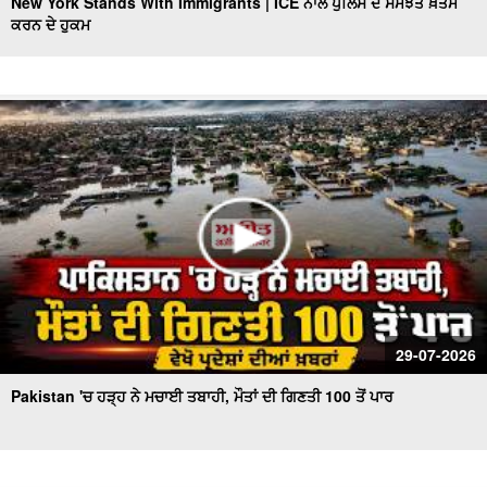
New York Stands With Immigrants | ICE ਨਾਲ ਪੁਲਿਸ ਦੇ ਸਮਝੌਤੇ ਖ਼ਤਮ
ਕਰਨ ਦੇ ਹੁਕਮ
29-07-2026
Pakistan 'ਚ ਹੜ੍ਹ ਨੇ ਮਚਾਈ ਤਬਾਹੀ, ਮੌਤਾਂ ਦੀ ਗਿਣਤੀ 100 ਤੋਂ ਪਾਰ