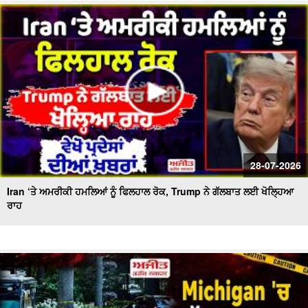
28-07-2026
Iran ‘ਤੇ ਅਮਰੀਕੀ ਹਮਲਿਆਂ ਨੂੰ ਫਿਲਹਾਲ ਰੋਕ, Trump ਨੇ ਗੱਲਬਾਤ ਲਈ ਖੋਲ੍ਹਿਆ
ਰਾਹ