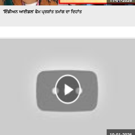
11-01-2026
'ਇੰਡੀਅਨ ਆਈਡਲ' ਫੇਮ ਪ੍ਰਸ਼ਾਂਤ ਤਮਾਂਗ ਦਾ ਦਿਹਾਂਤ
10-01-2026