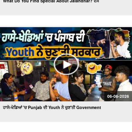
What Do You Find Special About Jalandhar? ਦੱਸੋ
06-06-2026
ਹਾਸੇ-ਖੇਡਿਆਂ 'ਚ Punjab ਦੀ Youth ਨੇ ਚੁਣ'ਤੀ Government