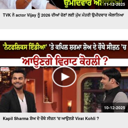
11-12-2025
TVK ਨੇ actor Vijay ਨੂੰ 2026 ਦੀਆਂ ਚੋਣਾਂ ਲਈ ਮੁੱਖ ਮੰਤਰੀ ਉਮੀਦਵਾਰ ਐਲਾਨਿਆ
10-12-2025
Kapil Sharma ਸ਼ੋਅ ਦੇ ਚੌਥੇ ਸੀਜ਼ਨ 'ਚ ਆਉਣਗੇ Virat Kohli ?