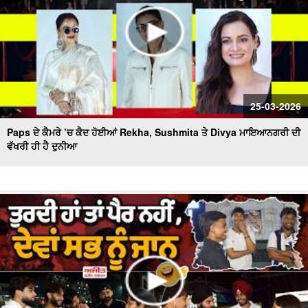
25-03-2026
Paps ਦੇ ਕੈਮਰੇ ’ਚ ਕੈਦ ਹੋਈਆਂ Rekha, Sushmita ਤੇ Divya ਮਾਇਆਨਗਰੀ ਦੀ
ਵੱਖਰੀ ਹੀ ਹੈ ਦੁਨੀਆ