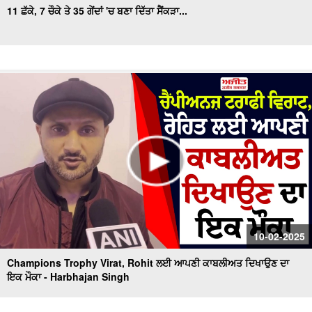
11 ਛੱਕੇ, 7 ਚੌਕੇ ਤੇ 35 ਗੇਂਦਾਂ 'ਚ ਬਣਾ ਦਿੱਤਾ ਸੈਂਕੜਾ...
10-02-2025
Champions Trophy Virat, Rohit ਲਈ ਆਪਣੀ ਕਾਬਲੀਅਤ ਦਿਖਾਉਣ ਦਾ
ਇਕ ਮੌਕਾ - Harbhajan Singh