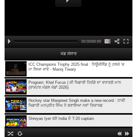
00:00/00:00
ਖੇਡ ਸੰਸਾਰ
ICC Champions Trophy 2025 final : ਨਿਊਜ਼ੀਲੈਂਡ ਨੂੰ ਹਲਕੇ 'ਚ
ਨਾ ਲਿਆ ਜਾਵੇ - Manoj Tiwary
Program: Khel Focus | ਕੀ ਖਿਡਾਰੀ ਤਿਰੰਗੇ ਦਾ ਵਧਾਣਗੇ ਮਾਨ
(ਰਾਸ਼ਟਰ ਮੰਡਲ ਖੇਡਾਂ 2026)
Hockey star Manpreet Singh make a new record : ਹਾਕੀ
ਖਿਡਾਰੀ ਮਨਪ੍ਰੀਤ ਸਿੰਘ ਨੇ ਬਣਾਇਆ ਨਵਾਂ ਰਿਕਾਰਡ
Shreyas Iyer ਬਣੇ India ਦੇ T-20 captain
IPL Final l IPL ਫਾਈਨਲ ਦਾ ਅੱਜ ਹੋਵੇਗਾ ਫ਼ੈਸਲਾ !