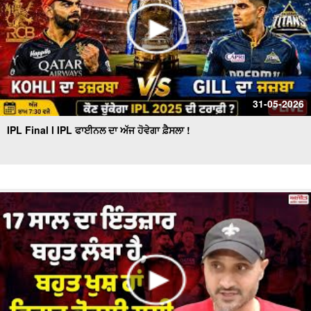
31-05-2026
IPL Final l IPL ਫਾਈਨਲ ਦਾ ਅੱਜ ਹੋਵੇਗਾ ਫ਼ੈਸਲਾ !