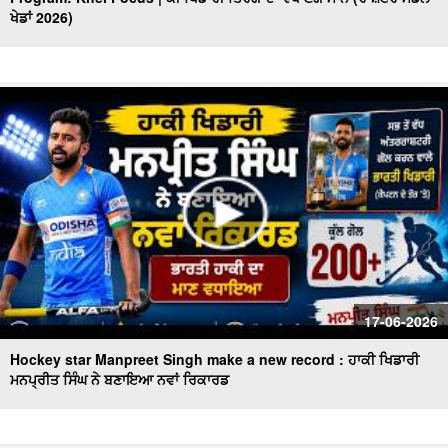
ਖੇਡਾਂ 2026)
17-06-2026
Hockey star Manpreet Singh make a new record : ਹਾਕੀ ਖਿਡਾਰੀ
ਮਨਪ੍ਰੀਤ ਸਿੰਘ ਨੇ ਬਣਾਇਆ ਨਵਾਂ ਰਿਕਾਰਡ