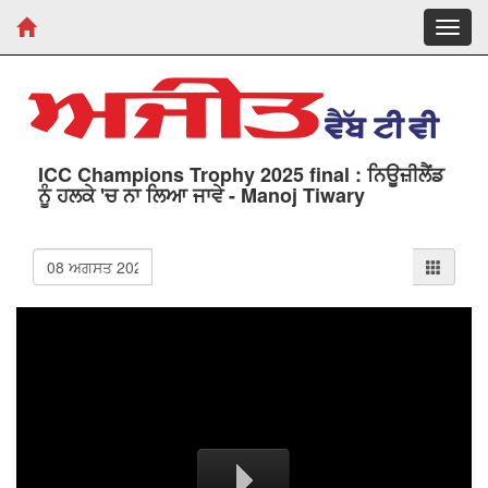
Toggl
navig
ICC Champions Trophy 2025 final : ਨਿਊਜ਼ੀਲੈਂਡ
ਨੂੰ ਹਲਕੇ 'ਚ ਨਾ ਲਿਆ ਜਾਵੇ - Manoj Tiwary