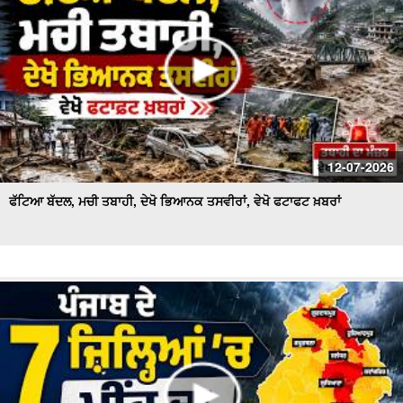
12-07-2026
ਫੱਟਿਆ ਬੱਦਲ, ਮਚੀ ਤਬਾਹੀ, ਦੇਖੋ ਭਿਆਨਕ ਤਸਵੀਰਾਂ, ਵੇਖੋ ਫਟਾਫਟ ਖ਼ਬਰਾਂ