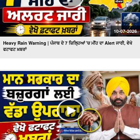
10-07-2026
Heavy Rain Warning | ਪੰਜਾਬ ਦੇ 7 ਜ਼ਿਲ੍ਹਿਆਂ 'ਚ ਮੀਂਹ ਦਾ Alert ਜਾਰੀ, ਵੇਖੋ
ਫਟਾਫਟ ਖ਼ਬਰਾਂ