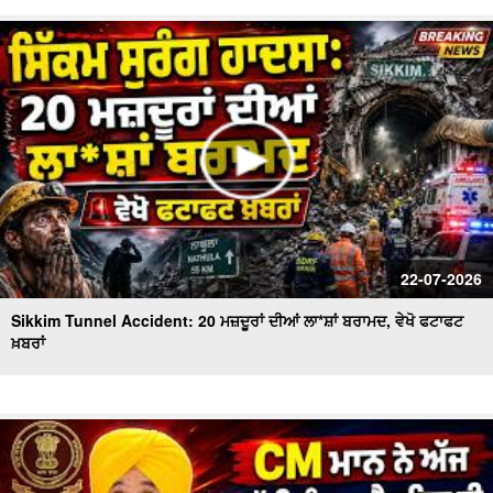
22-07-2026
Sikkim Tunnel Accident: 20 ਮਜ਼ਦੂਰਾਂ ਦੀਆਂ ਲਾ*ਸ਼ਾਂ ਬਰਾਮਦ, ਵੇਖੋ ਫਟਾਫਟ
ਖ਼ਬਰਾਂ