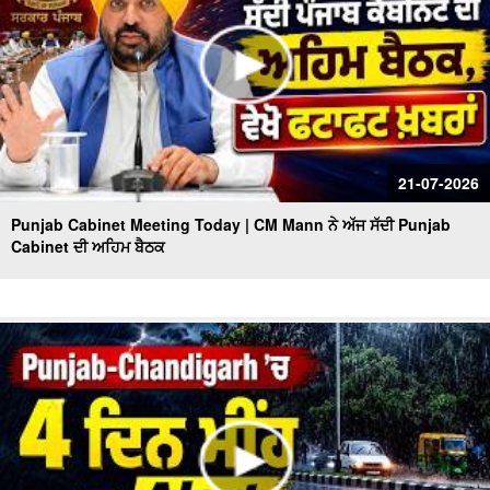
21-07-2026
Punjab Cabinet Meeting Today | CM Mann ਨੇ ਅੱਜ ਸੱਦੀ Punjab
Cabinet ਦੀ ਅਹਿਮ ਬੈਠਕ