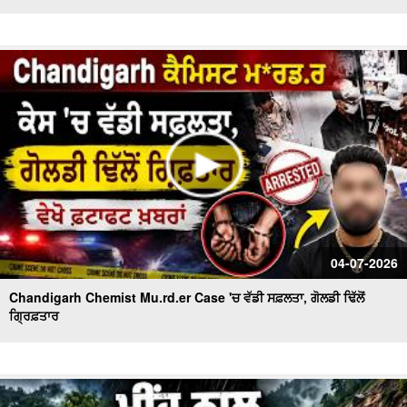
04-07-2026
Chandigarh Chemist Mu.rd.er Case 'ਚ ਵੱਡੀ ਸਫ਼ਲਤਾ, ਗੋਲਡੀ ਢਿੱਲੋਂ
ਗ੍ਰਿਫ਼ਤਾਰ