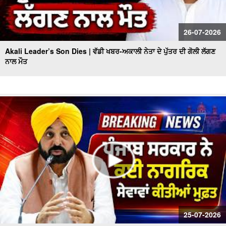
26-07-2026
Akali Leader’s Son Dies | ਵੱਡੀ ਖਬਰ-ਅਕਾਲੀ ਨੇਤਾ ਦੇ ਪੁੱਤਰ ਦੀ ਗੋਲੀ ਲੱਗਣ
ਨਾਲ ਮੌਤ
25-07-2026