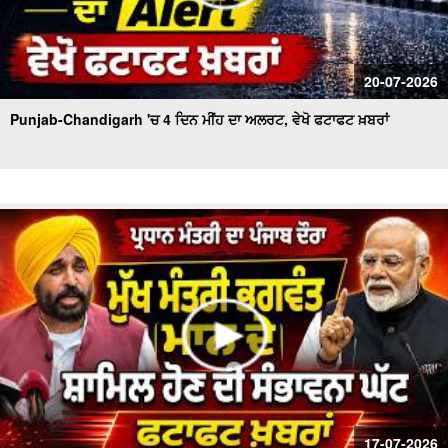
20-07-2026
Punjab-Chandigarh 'ਚ 4 ਦਿਨ ਮੀਂਹ ਦਾ ਅਲਰਟ, ਵੇਖੋ ਫਟਾਫਟ ਖ਼ਬਰਾਂ
17-07-2026