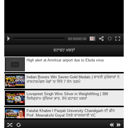
00:00/00:00
ਫਟਾਫਟ ਖ਼ਬਰਾਂ
High alert at Amritsar airport due to Ebola virus
Indian Boxers Win Seven Gold Medals | ਭਾਰਤੀ ਮੁੱਕੇਬਾਜ਼ਾਂ ਨੇ
ਰਾਸ਼ਟਰਮੰਡਲ ਖੇਡਾਂ 'ਚ ਜਿੱਤੇ 7 ਸੋਨ ਤਗ਼ਮੇ
Lovepreet Singh Wins Silver in Weightlifting | 388
ਕਿਲੋਗ੍ਰਾਮ ਚੁੱਕਿਆ ਭਾਰ, ਵੇਖੋ ਫਟਾਫਟ ਖ਼ਬਰਾਂ
Fatafat Khabre l Panjab University Chandigarh ਦੀ ਡੀਨ
Prof. Meenakshi Goyal ਹੋਣਗੇ ਕਾਰਜਕਾਰੀ VC
'Easy Connect' service to start at Amritsar Airport from