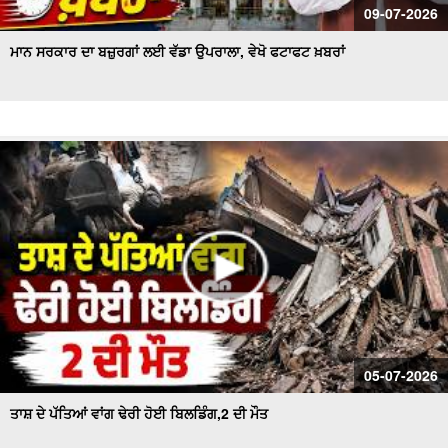
09-07-2026
ਮਾਨ ਸਰਕਾਰ ਦਾ ਬਜ਼ੁਰਗਾਂ ਲਈ ਵੱਡਾ ਉਪਰਾਲਾ, ਵੇਖੋ ਫਟਾਫਟ ਖ਼ਬਰਾਂ
05-07-2026
ਤਾਸ਼ ਦੇ ਪੱਤਿਆਂ ਵਾਂਗ ਢੇਰੀ ਹੋਈ ਬਿਲਡਿੰਗ,2 ਦੀ ਮੌਤ