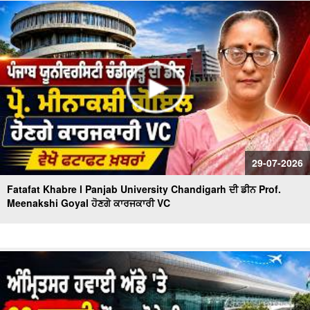
ਹੋਈ Landslide | fatafat News
Bus-Truck Crash Casualties | ਬੱਸ ਟਰੱਕ ਦੀ ਟੱਕਰ 'ਚ ਜ਼ਿੰਦਾ
ਸੜ੍ਹੇ 8 ਲੋਕ,21 ਹੋਏ ਜ਼ਖਮੀ
29-07-2026
Fatafat Khabre l Panjab University Chandigarh ਦੀ ਡੀਨ Prof.
Meenakshi Goyal ਹੋਣਗੇ ਕਾਰਜਕਾਰੀ VC