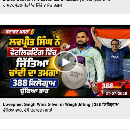
ਰਾਸ਼ਟਰਮੰਡਲ ਖੇਡਾਂ 'ਚ ਜਿੱਤੇ 7 ਸੋਨ ਤਗ਼ਮੇ
Punjab Heatwave Returns | ਪੰਜਾਬ ਵਿਚ ਮੁੜ ਗਰਮੀ ਨੇ ਕੀਤਾ
ਬੁਰਾ ਹਾਲ, 40 Degree ਤੋਂ ਪਾਰ ਪਹੁੰਚਿਆ ਤਾਪਮਾਨ
CM Mann Visits Delhi | ਅੱਜ Dehli ਦਾ ਦੌਰਾ ਕਰਨਗੇ CM
Mann, Punjab State Pavilion ਦਾ ਕਰਨਗੇ ਉਦਘਾਟਨ
ਫੱਟਿਆ ਬੱਦਲ, ਮਚੀ ਤਬਾਹੀ, ਦੇਖੋ ਭਿਆਨਕ ਤਸਵੀਰਾਂ, ਵੇਖੋ ਫਟਾਫਟ
ਖ਼ਬਰਾਂ
Heavy Rain Warning | ਪੰਜਾਬ ਦੇ 7 ਜ਼ਿਲ੍ਹਿਆਂ 'ਚ ਮੀਂਹ ਦਾ Alert
ਜਾਰੀ, ਵੇਖੋ ਫਟਾਫਟ ਖ਼ਬਰਾਂ
ਮਾਨ ਸਰਕਾਰ ਦਾ ਬਜ਼ੁਰਗਾਂ ਲਈ ਵੱਡਾ ਉਪਰਾਲਾ, ਵੇਖੋ ਫਟਾਫਟ ਖ਼ਬਰਾਂ
ਤਾਸ਼ ਦੇ ਪੱਤਿਆਂ ਵਾਂਗ ਢੇਰੀ ਹੋਈ ਬਿਲਡਿੰਗ,2 ਦੀ ਮੌਤ
31-07-2026
Lovepreet Singh Wins Silver in Weightlifting | 388 ਕਿਲੋਗ੍ਰਾਮ
ਚੁੱਕਿਆ ਭਾਰ, ਵੇਖੋ ਫਟਾਫਟ ਖ਼ਬਰਾਂ
Chandigarh Chemist Mu.rd.er Case 'ਚ ਵੱਡੀ ਸਫ਼ਲਤਾ, ਗੋਲਡੀ
ਢਿੱਲੋਂ ਗ੍ਰਿਫ਼ਤਾਰ
Rain affect In Punjab Himachal | ਮੀਂਹ ਨਾਲ ਭਾਰੀ ਤਬਾਹੀ,ਕਿਤੇ