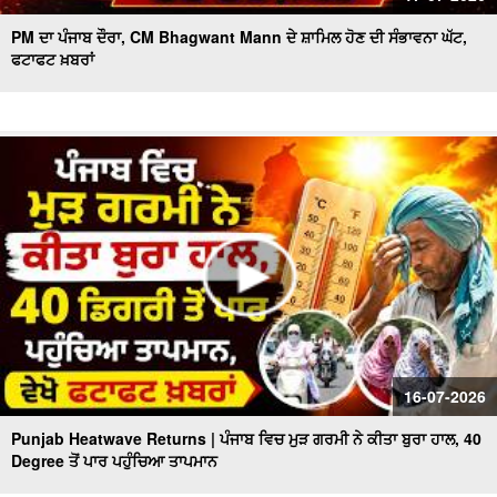
PM ਦਾ ਪੰਜਾਬ ਦੌਰਾ, CM Bhagwant Mann ਦੇ ਸ਼ਾਮਿਲ ਹੋਣ ਦੀ ਸੰਭਾਵਨਾ ਘੱਟ,
ਫਟਾਫਟ ਖ਼ਬਰਾਂ
16-07-2026
Punjab Heatwave Returns | ਪੰਜਾਬ ਵਿਚ ਮੁੜ ਗਰਮੀ ਨੇ ਕੀਤਾ ਬੁਰਾ ਹਾਲ, 40
Degree ਤੋਂ ਪਾਰ ਪਹੁੰਚਿਆ ਤਾਪਮਾਨ