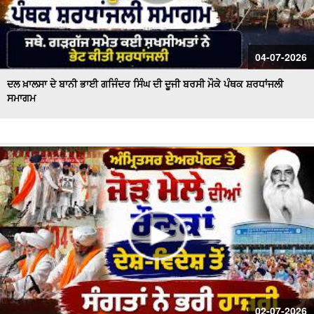
04-07-2026
ਦਲ ਖ਼ਾਲਸਾ ਦੇ ਬਾਨੀ ਭਾਈ ਗਜਿੰਦਰ ਸਿੰਘ ਦੀ ਦੂਜੀ ਬਰਸੀ ਮੌਕੇ ਪੰਥਕ ਸ਼ਰਧਾਂਜਲੀ
ਸਮਾਗਮ
02-07-2026