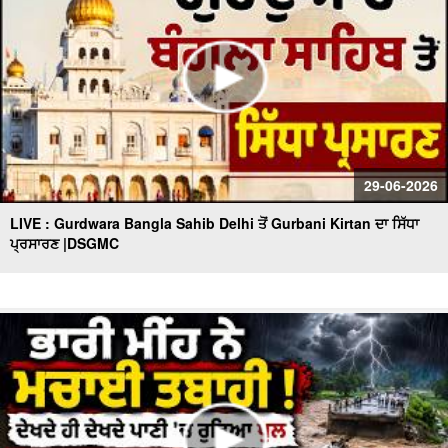
29-06-2026
LIVE : Gurdwara Bangla Sahib Delhi ਤੋਂ Gurbani Kirtan ਦਾ ਸਿੱਧਾ
ਪ੍ਰਸਾਰਣ |DSGMC