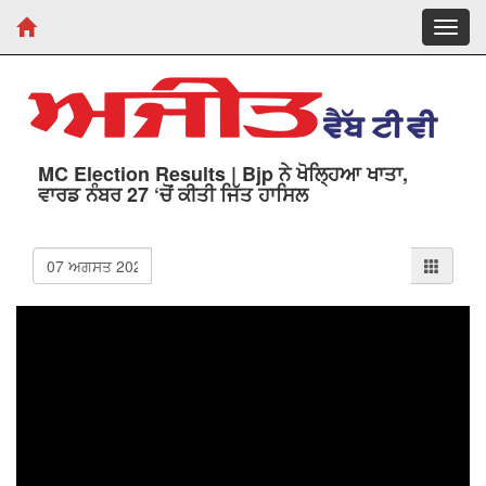
Toggl
navig
MC Election Results | Bjp ਨੇ ਖੋਲ੍ਹਿਆ ਖਾਤਾ,
ਵਾਰਡ ਨੰਬਰ 27 ‘ਚੋਂ ਕੀਤੀ ਜਿੱਤ ਹਾਸਿਲ