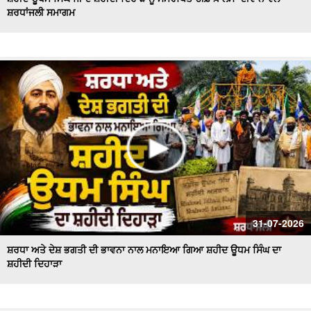
ਸ਼ਰਧਾਂਜਲੀ ਸਮਾਗਮ
Majha, Malwa and Doaba I ਬਿਜਲੀ ਦੇ ਕੱਟਾਂ ਤੋਂ ਕਿਸਾਨ ਹੋਏ ਤੰਗ
ਅਤੇ ਪ੍ਰੇਸ਼ਾਨ
Bikram Majithia Reaches During MLAs’ Appearance,
ਦੱਸਿਆ ਸੈਸ਼ਨ ਦੌਰਾਨ ਕਿਉਂ ਗ਼ੈਰ ਹਾਜ਼ਰ ਸਨ Ganieve Kaur
LIVE : Gurdwara Bangla Sahib Delhi ਤੋਂ Gurbani Kirtan ਦਾ
ਸਿੱਧਾ ਪ੍ਰਸਾਰਣ |DSGMC
Sikkim Floods | ਭਾਰੀ ਮੀਂਹ ਨੇ ਮਚਾਈ ਤਬਾਹੀ ! ਦੇਖਦੇ ਹੀ ਦੇਖਦੇ
ਪਾਣੀ 'ਚ ਰੁੜਿਆ ਪੁਲ
'ਇਕ ਸ਼ਾਮ ਭਗਵਾਨ ਸ਼ਿਵ ਦੇ ਨਾਮ' ਸਮਾਗਮ ਦੌਰਾਨ CM ਮਾਨ ਤੇ AAP
ਦੇ ਕੌਮੀ ਕਨਵੀਨਰ ਅਰਵਿੰਦ ਕੇਜਰੀਵਾਲ ਅੰਮ੍ਰਿਤਸਰ
#LIVE : Gurdwara Bangla Sahib Delhi ਤੋਂ Gurbani Vichar
31-07-2026
ਦਾ ਸਿੱਧਾ ਪ੍ਰਸਾਰਣ
ਸ਼ਰਧਾ ਅਤੇ ਦੇਸ਼ ਭਗਤੀ ਦੀ ਭਾਵਨਾ ਨਾਲ ਮਨਾਇਆ ਗਿਆ ਸ਼ਹੀਦ ਊਧਮ ਸਿੰਘ ਦਾ
ਸ਼ਹੀਦੀ ਦਿਹਾੜਾ
Majha Malwa Doaba News | SIR ਲਈ BLO's ਨੇ ਫਾਰਮ ਲੋਕਾਂ
ਦੇ ਘਰ ਘਰ ਪਹੁੰਚਾਉਣੇ ਕੀਤੇ ਸ਼ੁਰੂ
Akali Councillor Arrested Amidst Chaos- ਸਮਰਾਲਾ ਨਗਰ