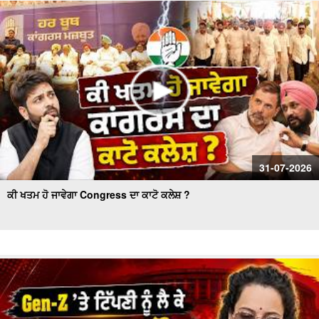
ਕੌਂਸਲ ਚੋਣ- ਹੰਗਾਮੇ ਦੌਰਾਨ ਅਕਾਲੀ ਕੌਂਸਲਰ ਗ੍ਰਿਫ਼ਤਾਰ
Women’s Wing Gets New Leadership in Akali Dal Waris
Punjab: 'Harpreet Kaur ਬਣੇ ਪ੍ਰਧਾਨ
31-07-2026
ਕੀ ਖਤਮ ਹੋ ਜਾਵੇਗਾ Congress ਦਾ ਕਾਟੋ ਕਲੇਸ਼ ?