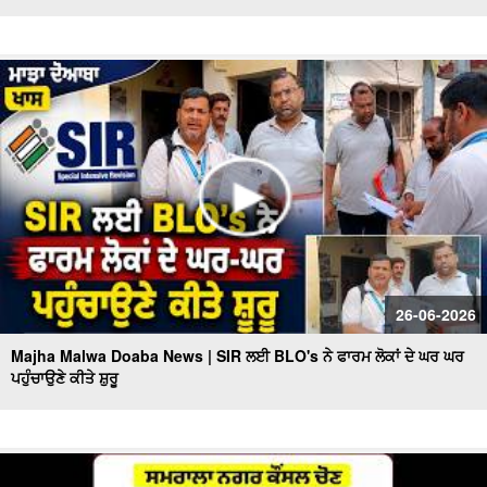
26-06-2026
Majha Malwa Doaba News | SIR ਲਈ BLO's ਨੇ ਫਾਰਮ ਲੋਕਾਂ ਦੇ ਘਰ ਘਰ
ਪਹੁੰਚਾਉਣੇ ਕੀਤੇ ਸ਼ੁਰੂ