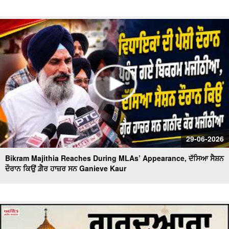
29-06-2026
Bikram Majithia Reaches During MLAs’ Appearance, ਦੱਸਿਆ ਸੈਸ਼ਨ
ਦੌਰਾਨ ਕਿਉਂ ਗ਼ੈਰ ਹਾਜ਼ਰ ਸਨ Ganieve Kaur