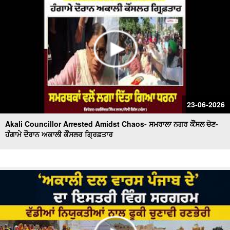
23-06-2026
Akali Councillor Arrested Amidst Chaos- ਸਮਰਾਲਾ ਨਗਰ ਕੌਂਸਲ ਚੋਣ-
ਹੰਗਾਮੇ ਦੌਰਾਨ ਅਕਾਲੀ ਕੌਂਸਲਰ ਗ੍ਰਿਫ਼ਤਾਰ