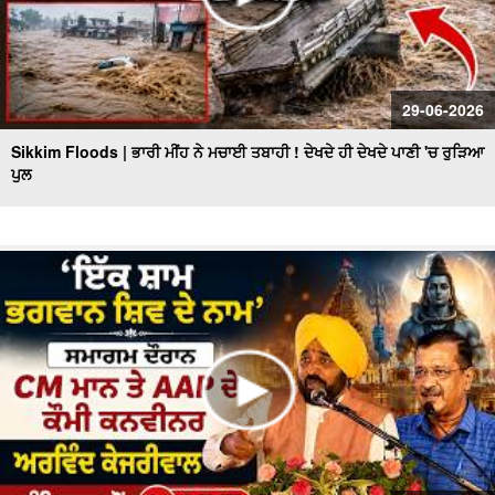
29-06-2026
Sikkim Floods | ਭਾਰੀ ਮੀਂਹ ਨੇ ਮਚਾਈ ਤਬਾਹੀ ! ਦੇਖਦੇ ਹੀ ਦੇਖਦੇ ਪਾਣੀ 'ਚ ਰੁੜਿਆ
ਪੁਲ