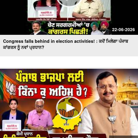
22-06-2026
Congress falls behind in election activities! : ਕਦੋਂ ਮਿਲੇਗਾ ਪੰਜਾਬ
ਕਾਂਗਰਸ ਨੂੰ ਨਵਾਂ ਪ੍ਰਧਾਨ?