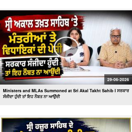
29-06-2026
Ministers and MLAs Summoned at Sri Akal Takht Sahib I ਸਰਕਾਰ
ਸੰਜੀਦਾ ਹੁੰਦੀ ਤਾਂ ਇਹ ਨੌਬਤ ਨਾ ਆਉਂਦੀ