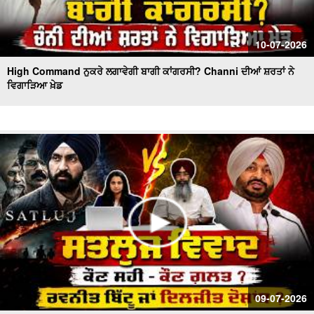
10-07-2026
High Command ਨੁਕਰੇ ਲਗਾਵੇਗੀ ਬਾਗੀ ਕਾਂਗਰਸੀ? Channi ਦੀਆਂ ਸ਼ਰਤਾਂ ਨੇ
ਵਿਗਾੜਿਆ ਖ਼ੇਡ
09-07-2026