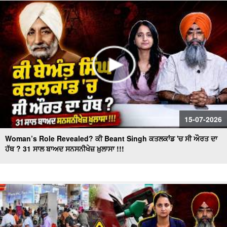
"BJP's masterplan to make inroads in Punjab!" ਕੀ ਪ੍ਰਧਾਨ
ਬਦਲ ਕੇ ਕਾਂਗਰਸ ਦਾ ਕਲੇਸ਼ ਹੋਵੇਗਾ ਖ਼ਤਮ ?
15-07-2026
Woman’s Role Revealed? ਕੀ Beant Singh ਕਤਲਕਾਂਡ 'ਚ ਸੀ ਔਰਤ ਦਾ
ਹੱਥ ? 31 ਸਾਲ ਬਾਅਦ ਸਨਸਨੀਖੇਜ਼ ਖ਼ੁਲਾਸਾ !!!