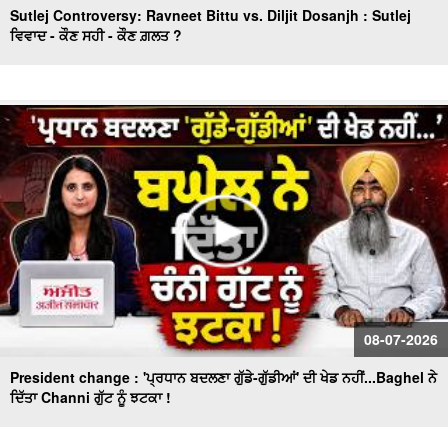
Sutlej Controversy: Ravneet Bittu vs. Diljit Dosanjh : Sutlej
ਵਿਵਾਦ - ਕੌਣ ਸਹੀ - ਕੌਣ ਗ਼ਲਤ ?
08-07-2026
President change : 'ਪ੍ਰਧਾਨ ਬਦਲਣਾ ਗੁੱਡੇ-ਗੁੱਡੀਆਂ' ਦੀ ਖੇਡ ਨਹੀਂ...Baghel ਨੇ
ਦਿੱਤਾ Channi ਗੁੱਟ ਨੂੰ ਝਟਕਾ !