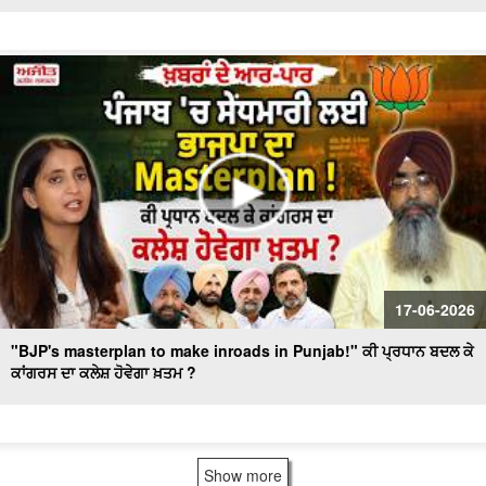
17-06-2026
"BJP's masterplan to make inroads in Punjab!" ਕੀ ਪ੍ਰਧਾਨ ਬਦਲ ਕੇ
ਕਾਂਗਰਸ ਦਾ ਕਲੇਸ਼ ਹੋਵੇਗਾ ਖ਼ਤਮ ?
Show more