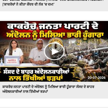
|'ਕਾਕਰੋਚਾਂ ਨੇ ਕੀਤਾ ਕੇਂਦਰ ਦੀ ਨੱਕ 'ਚ ਦਮ!'
'Nirvair ' ਦੀ ਮੌ/ਤ ਦਾ ਕੌਣ ਜ਼ਿੰਮੇਵਾਰ ? ਕਦੋਂ ਬੰਦ ਹੋਣਗੇ 'ਖ਼ੂਨੀ
Borewell'? Khabran De Aar Paar
Government ਦੀ ਪੇਸ਼ੀ ਤੋਂ ਬਾਅਦ ਉੱਠੇ ਸਵਾਲ ! ਕੌਣ ਕਰੂ ਬੇਅਦਬੀ
ਕਾਨੂੰਨ 'ਚ ਸੋਧਾਂ ? Khabran De Aar Paar
Ministers and MLAs Summoned at Sri Akal Takht Sahib
I ਸਰਕਾਰ ਸੰਜੀਦਾ ਹੁੰਦੀ ਤਾਂ ਇਹ ਨੌਬਤ ਨਾ ਆਉਂਦੀ
Hazur Sahib : ਸ੍ਰੀ ਹਜ਼ੂਰ ਸਾਹਿਬ ਦੇ ਐਕਟ ’ਚ ਤਬਦੀਲੀ ਦਾ ਫ਼ੈਸਲਾ
ਟਲਿਆਸਿੱਖ ਪ੍ਰਤੀਨਿਧੀਆਂ ਨਾਲ ਸਰਕਾਰ ਕਰੇਗੀ ਗੱਲ
AAP government’s dominance in Punjab,ਵਿਰੋਧੀ ਧਿਰ ਕਿਉਂ
ਫਿੱਕੀ? Khabran De Aar Paar
Congress falls behind in election activities! : ਕਦੋਂ ਮਿਲੇਗਾ
20-07-2026
ਪੰਜਾਬ ਕਾਂਗਰਸ ਨੂੰ ਨਵਾਂ ਪ੍ਰਧਾਨ?
ਕਾਕਰੋਚ ਜਨਤਾ ਪਾਰਟੀ ਦੇ ਅੰਦੋਲਨ ਨੂੰ ਮਿਲਿਆ ਭਾਰੀ ਹੂੰਗਾਰਾ ਸੰਸਦ ਦੇ ਬਾਹਰ
ਅੰਦੋਲਨਕਾਰੀਆਂ ਨਾਲ ਤਿੱਖੀਆਂ ਝੜਪਾਂ
How Important Is Punjab for BJP? ਕੌਮੀ ਪ੍ਰਧਾਨ Nitin
Nabin ਦਾ ਪਹਿਲਾ ਦੌਰਾ...
Nihang Singhs to Reimpose ‘Khalsa Tax’! ਕਿਥੋਂ ਤੱਕ ਸਹੀ ?