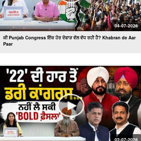
04-07-2026
ਕੀ Punjab Congress ਇੱਕ ਹੋਰ ਦੋਫਾੜ ਵੱਲ ਵੱਧ ਰਹੀ ਹੈ? Khabran de Aar
Paar
02-07-2026