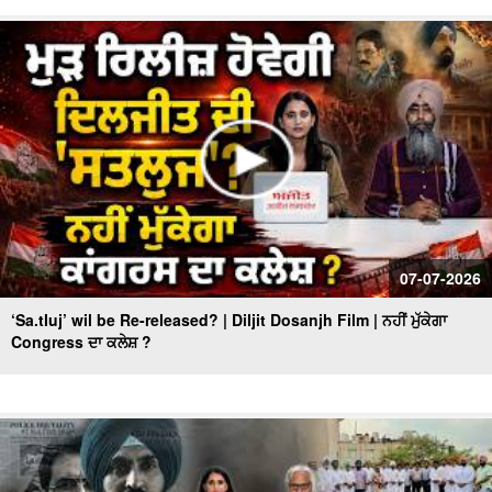
07-07-2026
‘Sa.tluj’ wil be Re-released? | Diljit Dosanjh Film | ਨਹੀਂ ਮੁੱਕੇਗਾ
Congress ਦਾ ਕਲੇਸ਼ ?