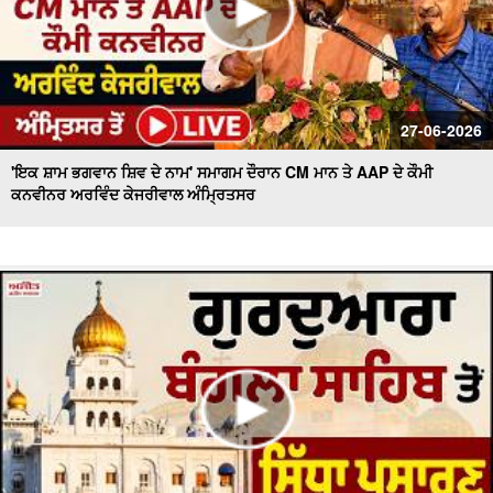
27-06-2026
'ਇਕ ਸ਼ਾਮ ਭਗਵਾਨ ਸ਼ਿਵ ਦੇ ਨਾਮ' ਸਮਾਗਮ ਦੌਰਾਨ CM ਮਾਨ ਤੇ AAP ਦੇ ਕੌਮੀ
ਕਨਵੀਨਰ ਅਰਵਿੰਦ ਕੇਜਰੀਵਾਲ ਅੰਮ੍ਰਿਤਸਰ