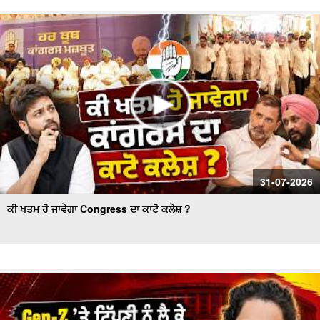
Women’s Wing Gets New Leadership in Akali Dal Waris
Punjab: 'Harpreet Kaur ਬਣੇ ਪ੍ਰਧਾਨ
ਦੇਖੋ Majha,Malwa ਅਤੇ Doaba ਖ਼ਾਸ:ਨਗਰ ਪਿੰਡ ਦੀ ਦਲਦਲ ਬਣੀ
ਮੌ.ਤ ਦਾ ਕਾਰਨ! Harjot Kaur Lohtia ਨੇ ਲਿਆ ਜਾਇਜ਼ਾ
31-07-2026
ਕੀ ਖਤਮ ਹੋ ਜਾਵੇਗਾ Congress ਦਾ ਕਾਟੋ ਕਲੇਸ਼ ?