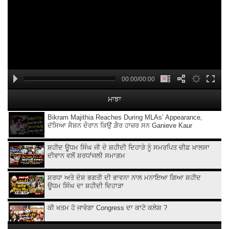
00:00/00:00
ਮਾਝਾ
Bikram Majithia Reaches During MLAs’ Appearance,
ਦੱਸਿਆ ਸੈਸ਼ਨ ਦੌਰਾਨ ਕਿਉਂ ਗ਼ੈਰ ਹਾਜ਼ਰ ਸਨ Ganieve Kaur
ਸ਼ਹੀਦ ਊਧਮ ਸਿੰਘ ਜੀ ਦੇ ਸ਼ਹੀਦੀ ਦਿਹਾੜੇ ਨੂੰ ਸਮਰਪਿਤ ਚੀਫ਼ ਖ਼ਾਲਸਾ
ਦੀਵਾਨ ਵਲੋਂ ਸ਼ਰਧਾਂਜਲੀ ਸਮਾਗਮ
ਸ਼ਰਧਾ ਅਤੇ ਦੇਸ਼ ਭਗਤੀ ਦੀ ਭਾਵਨਾ ਨਾਲ ਮਨਾਇਆ ਗਿਆ ਸ਼ਹੀਦ
ਊਧਮ ਸਿੰਘ ਦਾ ਸ਼ਹੀਦੀ ਦਿਹਾੜਾ
ਕੀ ਖਤਮ ਹੋ ਜਾਵੇਗਾ Congress ਦਾ ਕਾਟੋ ਕਲੇਸ਼ ?