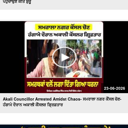
ਪਹੁੰਚਾਉਣੇ ਕੀਤੇ ਸ਼ੁਰੂ
23-06-2026
Akali Councillor Arrested Amidst Chaos- ਸਮਰਾਲਾ ਨਗਰ ਕੌਂਸਲ ਚੋਣ-
ਹੰਗਾਮੇ ਦੌਰਾਨ ਅਕਾਲੀ ਕੌਂਸਲਰ ਗ੍ਰਿਫ਼ਤਾਰ