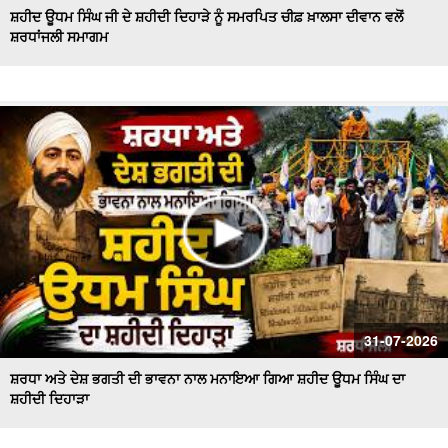
ਸ਼ਹੀਦ ਊਧਮ ਸਿੰਘ ਜੀ ਦੇ ਸ਼ਹੀਦੀ ਦਿਹਾੜੇ ਨੂੰ ਸਮਰਪਿਤ ਚੀਫ਼ ਖ਼ਾਲਸਾ ਦੀਵਾਨ ਵਲੋਂ
ਸ਼ਰਧਾਂਜਲੀ ਸਮਾਗਮ
Majha, Malwa and Doaba I ਬਿਜਲੀ ਦੇ ਕੱਟਾਂ ਤੋਂ ਕਿਸਾਨ ਹੋਏ ਤੰਗ
ਅਤੇ ਪ੍ਰੇਸ਼ਾਨ
LIVE : Gurdwara Bangla Sahib Delhi ਤੋਂ Gurbani Kirtan ਦਾ
ਸਿੱਧਾ ਪ੍ਰਸਾਰਣ |DSGMC
Sikkim Floods | ਭਾਰੀ ਮੀਂਹ ਨੇ ਮਚਾਈ ਤਬਾਹੀ ! ਦੇਖਦੇ ਹੀ ਦੇਖਦੇ
ਪਾਣੀ 'ਚ ਰੁੜਿਆ ਪੁਲ
'ਇਕ ਸ਼ਾਮ ਭਗਵਾਨ ਸ਼ਿਵ ਦੇ ਨਾਮ' ਸਮਾਗਮ ਦੌਰਾਨ CM ਮਾਨ ਤੇ AAP
ਦੇ ਕੌਮੀ ਕਨਵੀਨਰ ਅਰਵਿੰਦ ਕੇਜਰੀਵਾਲ ਅੰਮ੍ਰਿਤਸਰ
#LIVE : Gurdwara Bangla Sahib Delhi ਤੋਂ Gurbani Vichar
ਦਾ ਸਿੱਧਾ ਪ੍ਰਸਾਰਣ
Majha Malwa Doaba News | SIR ਲਈ BLO's ਨੇ ਫਾਰਮ ਲੋਕਾਂ
31-07-2026
ਦੇ ਘਰ ਘਰ ਪਹੁੰਚਾਉਣੇ ਕੀਤੇ ਸ਼ੁਰੂ
ਸ਼ਰਧਾ ਅਤੇ ਦੇਸ਼ ਭਗਤੀ ਦੀ ਭਾਵਨਾ ਨਾਲ ਮਨਾਇਆ ਗਿਆ ਸ਼ਹੀਦ ਊਧਮ ਸਿੰਘ ਦਾ
ਸ਼ਹੀਦੀ ਦਿਹਾੜਾ
Akali Councillor Arrested Amidst Chaos- ਸਮਰਾਲਾ ਨਗਰ
ਕੌਂਸਲ ਚੋਣ- ਹੰਗਾਮੇ ਦੌਰਾਨ ਅਕਾਲੀ ਕੌਂਸਲਰ ਗ੍ਰਿਫ਼ਤਾਰ