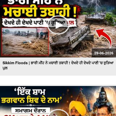
29-06-2026
Sikkim Floods | ਭਾਰੀ ਮੀਂਹ ਨੇ ਮਚਾਈ ਤਬਾਹੀ ! ਦੇਖਦੇ ਹੀ ਦੇਖਦੇ ਪਾਣੀ 'ਚ ਰੁੜਿਆ
ਪੁਲ