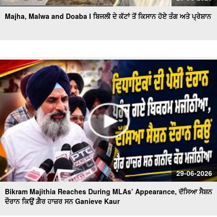
Majha, Malwa and Doaba I ਬਿਜਲੀ ਦੇ ਕੱਟਾਂ ਤੋਂ ਕਿਸਾਨ ਹੋਏ ਤੰਗ ਅਤੇ ਪ੍ਰੇਸ਼ਾਨ
29-06-2026
Bikram Majithia Reaches During MLAs’ Appearance, ਦੱਸਿਆ ਸੈਸ਼ਨ
ਦੌਰਾਨ ਕਿਉਂ ਗ਼ੈਰ ਹਾਜ਼ਰ ਸਨ Ganieve Kaur