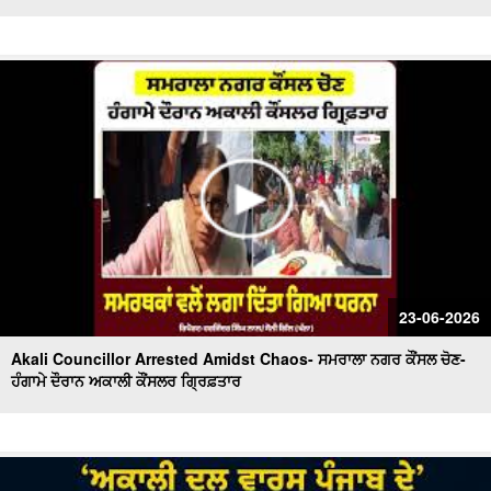
23-06-2026
Akali Councillor Arrested Amidst Chaos- ਸਮਰਾਲਾ ਨਗਰ ਕੌਂਸਲ ਚੋਣ-
ਹੰਗਾਮੇ ਦੌਰਾਨ ਅਕਾਲੀ ਕੌਂਸਲਰ ਗ੍ਰਿਫ਼ਤਾਰ