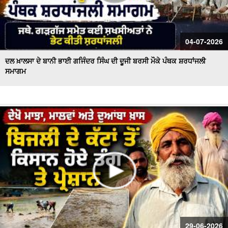
04-07-2026
ਦਲ ਖ਼ਾਲਸਾ ਦੇ ਬਾਨੀ ਭਾਈ ਗਜਿੰਦਰ ਸਿੰਘ ਦੀ ਦੂਜੀ ਬਰਸੀ ਮੌਕੇ ਪੰਥਕ ਸ਼ਰਧਾਂਜਲੀ
ਸਮਾਗਮ
29-06-2026