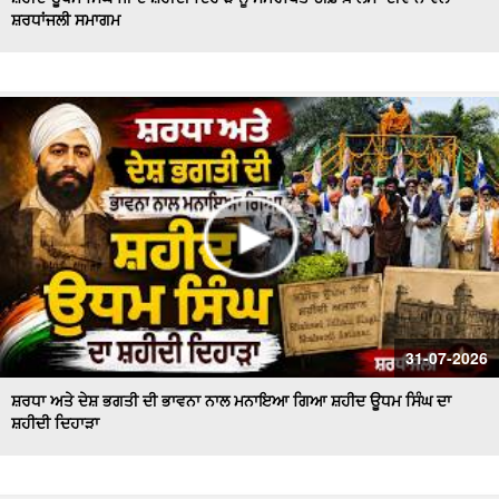
ਸ਼ਰਧਾਂਜਲੀ ਸਮਾਗਮ
Bikram Majithia Reaches During MLAs’ Appearance,
ਦੱਸਿਆ ਸੈਸ਼ਨ ਦੌਰਾਨ ਕਿਉਂ ਗ਼ੈਰ ਹਾਜ਼ਰ ਸਨ Ganieve Kaur
LIVE : Gurdwara Bangla Sahib Delhi ਤੋਂ Gurbani Kirtan ਦਾ
ਸਿੱਧਾ ਪ੍ਰਸਾਰਣ |DSGMC
Sikkim Floods | ਭਾਰੀ ਮੀਂਹ ਨੇ ਮਚਾਈ ਤਬਾਹੀ ! ਦੇਖਦੇ ਹੀ ਦੇਖਦੇ
ਪਾਣੀ 'ਚ ਰੁੜਿਆ ਪੁਲ
'ਇਕ ਸ਼ਾਮ ਭਗਵਾਨ ਸ਼ਿਵ ਦੇ ਨਾਮ' ਸਮਾਗਮ ਦੌਰਾਨ CM ਮਾਨ ਤੇ AAP
ਦੇ ਕੌਮੀ ਕਨਵੀਨਰ ਅਰਵਿੰਦ ਕੇਜਰੀਵਾਲ ਅੰਮ੍ਰਿਤਸਰ
#LIVE : Gurdwara Bangla Sahib Delhi ਤੋਂ Gurbani Vichar
ਦਾ ਸਿੱਧਾ ਪ੍ਰਸਾਰਣ
Majha Malwa Doaba News | SIR ਲਈ BLO's ਨੇ ਫਾਰਮ ਲੋਕਾਂ
31-07-2026
ਦੇ ਘਰ ਘਰ ਪਹੁੰਚਾਉਣੇ ਕੀਤੇ ਸ਼ੁਰੂ
ਸ਼ਰਧਾ ਅਤੇ ਦੇਸ਼ ਭਗਤੀ ਦੀ ਭਾਵਨਾ ਨਾਲ ਮਨਾਇਆ ਗਿਆ ਸ਼ਹੀਦ ਊਧਮ ਸਿੰਘ ਦਾ
ਸ਼ਹੀਦੀ ਦਿਹਾੜਾ
Akali Councillor Arrested Amidst Chaos- ਸਮਰਾਲਾ ਨਗਰ
ਕੌਂਸਲ ਚੋਣ- ਹੰਗਾਮੇ ਦੌਰਾਨ ਅਕਾਲੀ ਕੌਂਸਲਰ ਗ੍ਰਿਫ਼ਤਾਰ
Women’s Wing Gets New Leadership in Akali Dal Waris