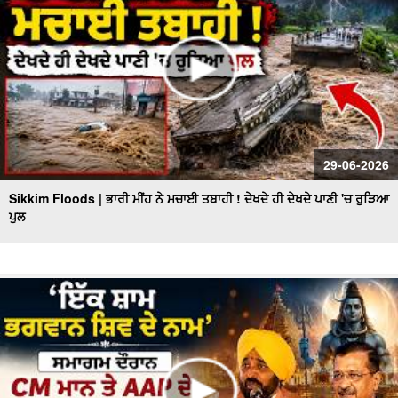
29-06-2026
Sikkim Floods | ਭਾਰੀ ਮੀਂਹ ਨੇ ਮਚਾਈ ਤਬਾਹੀ ! ਦੇਖਦੇ ਹੀ ਦੇਖਦੇ ਪਾਣੀ 'ਚ ਰੁੜਿਆ
ਪੁਲ