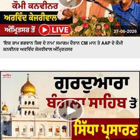
27-06-2026
'ਇਕ ਸ਼ਾਮ ਭਗਵਾਨ ਸ਼ਿਵ ਦੇ ਨਾਮ' ਸਮਾਗਮ ਦੌਰਾਨ CM ਮਾਨ ਤੇ AAP ਦੇ ਕੌਮੀ
ਕਨਵੀਨਰ ਅਰਵਿੰਦ ਕੇਜਰੀਵਾਲ ਅੰਮ੍ਰਿਤਸਰ