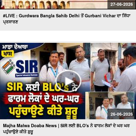
27-06-2026
#LIVE : Gurdwara Bangla Sahib Delhi ਤੋਂ Gurbani Vichar ਦਾ ਸਿੱਧਾ
ਪ੍ਰਸਾਰਣ
26-06-2026
Majha Malwa Doaba News | SIR ਲਈ BLO's ਨੇ ਫਾਰਮ ਲੋਕਾਂ ਦੇ ਘਰ ਘਰ
ਪਹੁੰਚਾਉਣੇ ਕੀਤੇ ਸ਼ੁਰੂ