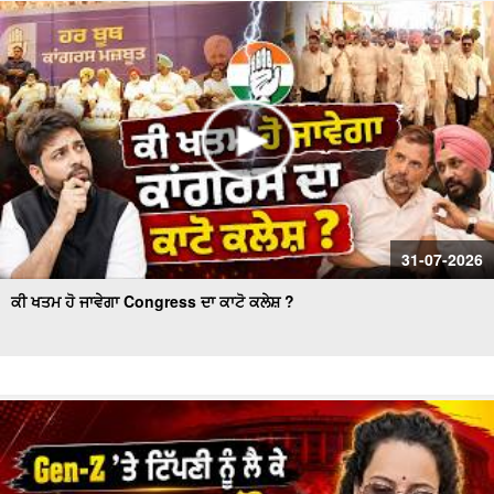
Punjab: 'Harpreet Kaur ਬਣੇ ਪ੍ਰਧਾਨ
ਦੇਖੋ Majha,Malwa ਅਤੇ Doaba ਖ਼ਾਸ:ਨਗਰ ਪਿੰਡ ਦੀ ਦਲਦਲ ਬਣੀ
ਮੌ.ਤ ਦਾ ਕਾਰਨ! Harjot Kaur Lohtia ਨੇ ਲਿਆ ਜਾਇਜ਼ਾ
31-07-2026
ਕੀ ਖਤਮ ਹੋ ਜਾਵੇਗਾ Congress ਦਾ ਕਾਟੋ ਕਲੇਸ਼ ?