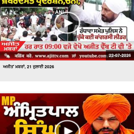
22-07-2026
ਅਜੀਤ' ਖ਼ਬਰਾਂ, 21 ਜੁਲਾਈ 2026