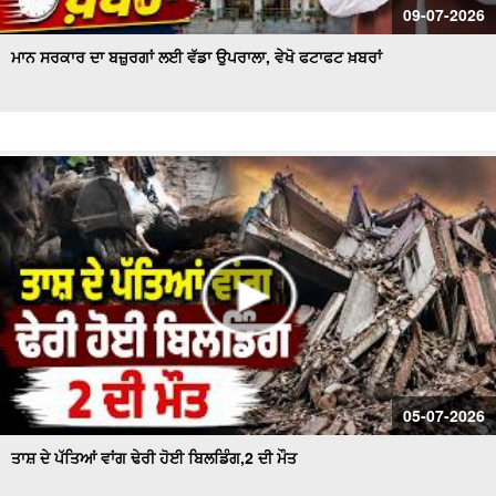
09-07-2026
ਮਾਨ ਸਰਕਾਰ ਦਾ ਬਜ਼ੁਰਗਾਂ ਲਈ ਵੱਡਾ ਉਪਰਾਲਾ, ਵੇਖੋ ਫਟਾਫਟ ਖ਼ਬਰਾਂ
05-07-2026
ਤਾਸ਼ ਦੇ ਪੱਤਿਆਂ ਵਾਂਗ ਢੇਰੀ ਹੋਈ ਬਿਲਡਿੰਗ,2 ਦੀ ਮੌਤ