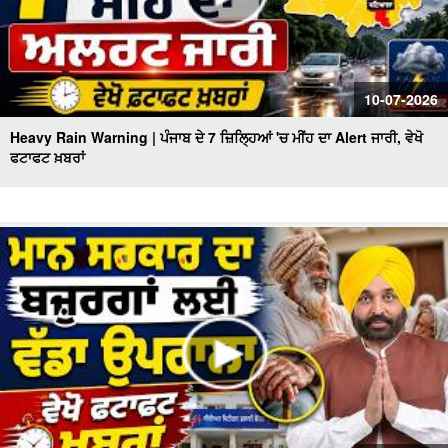
10-07-2026
Heavy Rain Warning | ਪੰਜਾਬ ਦੇ 7 ਜ਼ਿਲ੍ਹਿਆਂ 'ਚ ਮੀਂਹ ਦਾ Alert ਜਾਰੀ, ਵੇਖੋ
ਫਟਾਫਟ ਖ਼ਬਰਾਂ