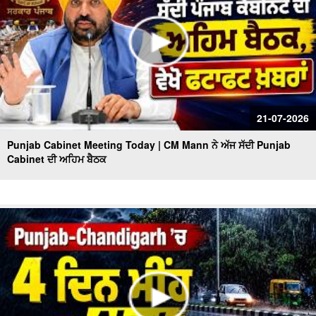
21-07-2026
Punjab Cabinet Meeting Today | CM Mann ਨੇ ਅੱਜ ਸੱਦੀ Punjab
Cabinet ਦੀ ਅਹਿਮ ਬੈਠਕ