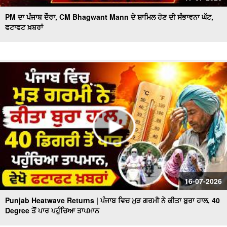
PM ਦਾ ਪੰਜਾਬ ਦੌਰਾ, CM Bhagwant Mann ਦੇ ਸ਼ਾਮਿਲ ਹੋਣ ਦੀ ਸੰਭਾਵਨਾ ਘੱਟ,
ਫਟਾਫਟ ਖ਼ਬਰਾਂ
16-07-2026
Punjab Heatwave Returns | ਪੰਜਾਬ ਵਿਚ ਮੁੜ ਗਰਮੀ ਨੇ ਕੀਤਾ ਬੁਰਾ ਹਾਲ, 40
Degree ਤੋਂ ਪਾਰ ਪਹੁੰਚਿਆ ਤਾਪਮਾਨ