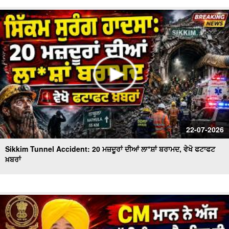
22-07-2026
Sikkim Tunnel Accident: 20 ਮਜ਼ਦੂਰਾਂ ਦੀਆਂ ਲਾ*ਸ਼ਾਂ ਬਰਾਮਦ, ਵੇਖੋ ਫਟਾਫਟ
ਖ਼ਬਰਾਂ