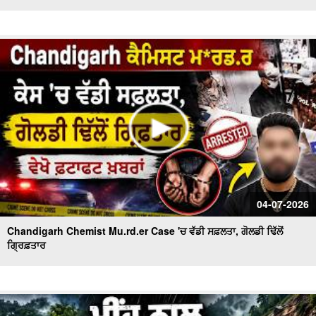
04-07-2026
Chandigarh Chemist Mu.rd.er Case 'ਚ ਵੱਡੀ ਸਫ਼ਲਤਾ, ਗੋਲਡੀ ਢਿੱਲੋਂ
ਗ੍ਰਿਫ਼ਤਾਰ