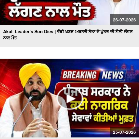
26-07-2026
Akali Leader’s Son Dies | ਵੱਡੀ ਖਬਰ-ਅਕਾਲੀ ਨੇਤਾ ਦੇ ਪੁੱਤਰ ਦੀ ਗੋਲੀ ਲੱਗਣ
ਨਾਲ ਮੌਤ
25-07-2026