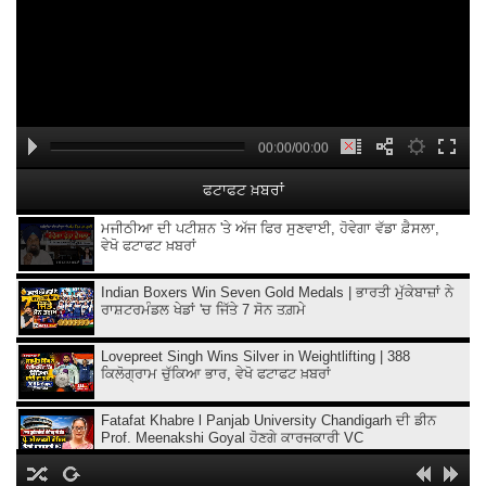
00:00/00:00
ਫਟਾਫਟ ਖ਼ਬਰਾਂ
ਮਜੀਠੀਆ ਦੀ ਪਟੀਸ਼ਨ 'ਤੇ ਅੱਜ ਫਿਰ ਸੁਣਵਾਈ, ਹੋਵੇਗਾ ਵੱਡਾ ਫ਼ੈਸਲਾ,
ਵੇਖੋ ਫਟਾਫਟ ਖ਼ਬਰਾਂ
Indian Boxers Win Seven Gold Medals | ਭਾਰਤੀ ਮੁੱਕੇਬਾਜ਼ਾਂ ਨੇ
ਰਾਸ਼ਟਰਮੰਡਲ ਖੇਡਾਂ 'ਚ ਜਿੱਤੇ 7 ਸੋਨ ਤਗ਼ਮੇ
Lovepreet Singh Wins Silver in Weightlifting | 388
ਕਿਲੋਗ੍ਰਾਮ ਚੁੱਕਿਆ ਭਾਰ, ਵੇਖੋ ਫਟਾਫਟ ਖ਼ਬਰਾਂ
Fatafat Khabre l Panjab University Chandigarh ਦੀ ਡੀਨ
Prof. Meenakshi Goyal ਹੋਣਗੇ ਕਾਰਜਕਾਰੀ VC
'Easy Connect' service to start at Amritsar Airport from