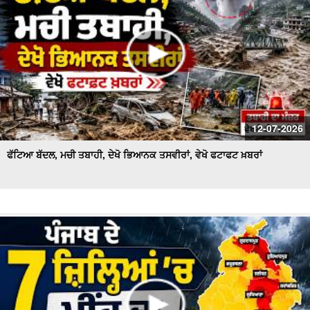
12-07-2026
ਫੱਟਿਆ ਬੱਦਲ, ਮਚੀ ਤਬਾਹੀ, ਦੇਖੋ ਭਿਆਨਕ ਤਸਵੀਰਾਂ, ਵੇਖੋ ਫਟਾਫਟ ਖ਼ਬਰਾਂ