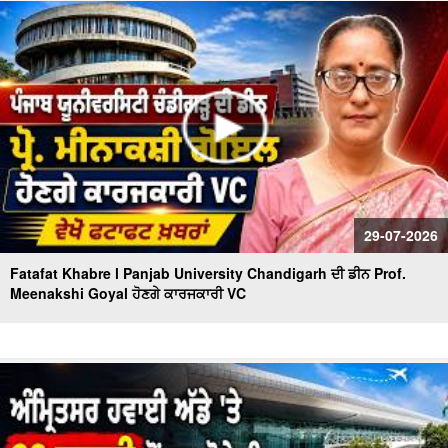
ਹੋਈ Landslide | fatafat News
Bus-Truck Crash Casualties | ਬੱਸ ਟਰੱਕ ਦੀ ਟੱਕਰ 'ਚ ਜ਼ਿੰਦਾ
ਸੜ੍ਹੇ 8 ਲੋਕ,21 ਹੋਏ ਜ਼ਖਮੀ
29-07-2026
Fatafat Khabre l Panjab University Chandigarh ਦੀ ਡੀਨ Prof.
Meenakshi Goyal ਹੋਣਗੇ ਕਾਰਜਕਾਰੀ VC