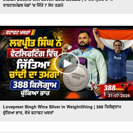
ਰਾਸ਼ਟਰਮੰਡਲ ਖੇਡਾਂ 'ਚ ਜਿੱਤੇ 7 ਸੋਨ ਤਗ਼ਮੇ
Punjab Heatwave Returns | ਪੰਜਾਬ ਵਿਚ ਮੁੜ ਗਰਮੀ ਨੇ ਕੀਤਾ
ਬੁਰਾ ਹਾਲ, 40 Degree ਤੋਂ ਪਾਰ ਪਹੁੰਚਿਆ ਤਾਪਮਾਨ
CM Mann Visits Delhi | ਅੱਜ Dehli ਦਾ ਦੌਰਾ ਕਰਨਗੇ CM
Mann, Punjab State Pavilion ਦਾ ਕਰਨਗੇ ਉਦਘਾਟਨ
ਫੱਟਿਆ ਬੱਦਲ, ਮਚੀ ਤਬਾਹੀ, ਦੇਖੋ ਭਿਆਨਕ ਤਸਵੀਰਾਂ, ਵੇਖੋ ਫਟਾਫਟ
ਖ਼ਬਰਾਂ
Heavy Rain Warning | ਪੰਜਾਬ ਦੇ 7 ਜ਼ਿਲ੍ਹਿਆਂ 'ਚ ਮੀਂਹ ਦਾ Alert
ਜਾਰੀ, ਵੇਖੋ ਫਟਾਫਟ ਖ਼ਬਰਾਂ
ਮਾਨ ਸਰਕਾਰ ਦਾ ਬਜ਼ੁਰਗਾਂ ਲਈ ਵੱਡਾ ਉਪਰਾਲਾ, ਵੇਖੋ ਫਟਾਫਟ ਖ਼ਬਰਾਂ
ਤਾਸ਼ ਦੇ ਪੱਤਿਆਂ ਵਾਂਗ ਢੇਰੀ ਹੋਈ ਬਿਲਡਿੰਗ,2 ਦੀ ਮੌਤ
31-07-2026
Lovepreet Singh Wins Silver in Weightlifting | 388 ਕਿਲੋਗ੍ਰਾਮ
ਚੁੱਕਿਆ ਭਾਰ, ਵੇਖੋ ਫਟਾਫਟ ਖ਼ਬਰਾਂ
Chandigarh Chemist Mu.rd.er Case 'ਚ ਵੱਡੀ ਸਫ਼ਲਤਾ, ਗੋਲਡੀ
ਢਿੱਲੋਂ ਗ੍ਰਿਫ਼ਤਾਰ
Rain affect In Punjab Himachal | ਮੀਂਹ ਨਾਲ ਭਾਰੀ ਤਬਾਹੀ,ਕਿਤੇ