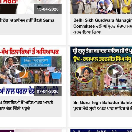
15-04-2026
ਿੰਗ 'ਚ ਸ਼ਾਮਿਲ ਨਹੀਂ ਹੋਣਗੇ Sarna
Delhi Sikh Gurdwara Managi
Committee ਵਲੋਂ ਅੰਮ੍ਰਿਤ ਸੰਚਾਰ ਸ
ਕਰਵਾਇਆ ਗਿਆ
07-04-2026
-ਵੱਖ ਇਲਾਕਿਆਂ ਤੋਂ ਅਧਿਆਪਕ ਆਪਣੇ
Sri Guru Tegh Bahadur Sahib J
ਾ ਦੇਣ ਦਿੱਲੀ ਪਹੁੰਚੇ
ਪੁਰਬ ਮੌਕੇ ਸ੍ਰੀ ਅਖੰਡ ਪਾਠ ਸਾਹਿਬ ਦੇ