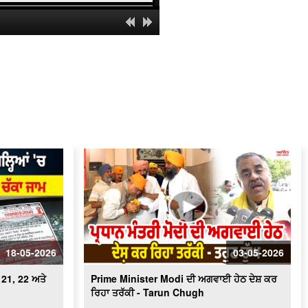
ਦਿੱਲੀ ਸਿੱਖ ਗੁਰੂਦੁਆਰਾ ਪ੍ਰਬੰਧਕ ਕਮੇਟੀ ਵਲੋਂ
'ਗੁਰਮਤਿ ਸਮਰ ਕੈਂਪ' 1 ਜੂਨ ਤੋਂ 19 ਜੂਨ ਤੱਕ
ਭਾਜਪਾ ਨੇਤਾ ਆਰ.ਪੀ. ਸਿੰਘ ਨੇ ਤਹਿਰਾਨ 'ਚ
ਫਸੇ ਸਿੱਖ ਪਰਿਵਾਰਾਂ ਲਈ ਵਿਦੇਸ਼ ਮੰਤਰੀ ਦੇ
ਦਖ਼ਲ ਦੀ ਕੀਤੀ ਮੰਗ
ਹੈੱਡ ਗ੍ਰੰਥੀ ਗੁਰੂਦੁਆਰਾ ਸੀਸ ਗੰਜ ਸਾਹਿਬ ਨੂੰ
ਮਿਲਿਆ Granthi Of The Year ਪੁਰਸਕਾਰ
25 ਨੂੰ DSGMC ਦੀ ਮੀਟਿੰਗ 'ਚ ਨਹੀਂ ਜਾਣਗੇ
ਮਨਜੀਤ ਸਿੰਘ ਜੀ.ਕੇ.
ਪੰਜਾਬ ਲਈ ਕਣਕ ਦੇ ਖ਼ਰੀਦ ਨਿਯਮਾਂ 'ਚ ਢਿੱਲ ਨੂੰ
ਲੈ ਕੇ ਰਾਜ ਸਭਾ ਮੈਂਬਰ Satnam Singh
Sidhu ਦਾ ਬਿਆਨ
DSGMC ਦੀ ਮੀਟਿੰਗ 'ਚ ਸ਼ਾਮਿਲ ਨਹੀਂ ਹੋਣਗੇ
Sarna
18-05-2026
03-05-2026
Delhi Sikh Gurdwara Managing
Committee ਵਲੋਂ ਅੰਮ੍ਰਿਤ ਸੰਚਾਰ ਸਮਾਗਮ
 21, 22 ਅਤੇ
Prime Minister Modi ਦੀ ਅਗਵਾਈ ਹੇਠ ਦੇਸ਼ ਕਰ
ਕਰਵਾਇਆ ਗਿਆ
ਰਿਹਾ ਤਰੱਕੀ - Tarun Chugh
Bangla Sahib Gurdwara 'ਚ ਨਵੇਂ