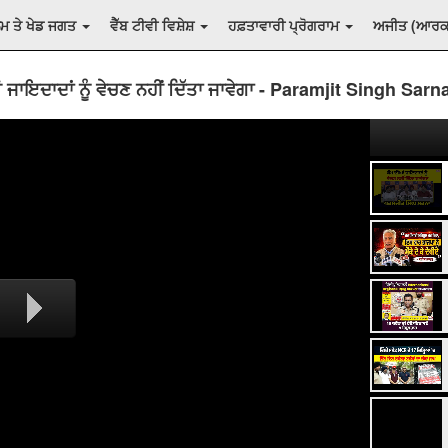
ਲਮ ਤੇ ਖੇਡ ਜਗਤ
ਵੈੱਬ ਟੀਵੀ ਵਿਸ਼ੇਸ਼
ਹਫ਼ਤਾਵਾਰੀ ਪ੍ਰੋਗਰਾਮ
ਅਜੀਤ (ਆਰ
 ਜਾਇਦਾਦਾਂ ਨੂੰ ਵੇਚਣ ਨਹੀਂ ਦਿੱਤਾ ਜਾਵੇਗਾ - Paramjit Singh Sarn