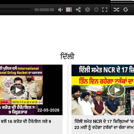
00:00/00:00
hd2160
hd1440
hd1080
hd720
large
medium
small
tiny
no source
no source
no source
no source
no source
no source
no source
no source
no source
no source
2
1.5
1.25
normal
0.5
ਦਿੱਲੀ
0.25
22-05-2026
ਵਲੋਂ 16 ਕਰੋੜ ਦੀ ਹੈਰੋ/ਇਨ ਸਣੇ 9
ਦਿੱਲੀ ਸਮੇਤ NCR ਦੇ 17 ਜ਼ਿਲ੍ਹਿਆਂ 'ਚ
23 ਮਈ ਨੂੰ ਰਹੇਗਾ ਟਰੱਕਾਂ ਦਾ ਚੱਕਾ ਜਾਮ