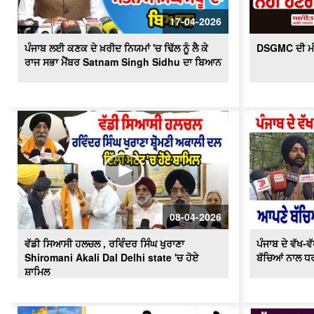
17-04-2026
ਪੰਜਾਬ ਲਈ ਕਣਕ ਦੇ ਖ਼ਰੀਦ ਨਿਯਮਾਂ 'ਚ ਢਿੱਲ ਨੂੰ ਲੈ ਕੇ
DSGMC ਦੀ ਮੀਟ
ਰਾਜ ਸਭਾ ਮੈਂਬਰ Satnam Singh Sidhu ਦਾ ਬਿਆਨ
08-04-2026
ਵੱਡੀ ਸਿਆਸੀ ਹਲਚਲ , ਰਵਿੰਦਰ ਸਿੰਘ ਖੁਰਾਣਾ
ਪੰਜਾਬ ਦੇ ਵੱਖ
Shiromani Akali Dal Delhi state 'ਚ ਹੋਏ
ਬੱਚਿਆਂ ਨਾਲ ਧਰਨ
ਸ਼ਾਮਿਲ