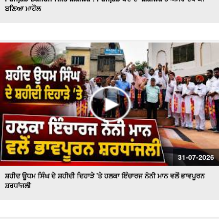
ਬਣਿਆ ਮਾਹੌਲ
Sanitation workers stage a massive protest in Ferozepur
: Ferozepur'ਚ ਸਫਾਈ ਕਰਮਚਾਰੀਆਂ ਦਾ ਹੱਲਾ ਬੋਲ
ਐਲ.ਏ.ਡੀ.ਸੀ. ਪ੍ਰਣਾਲੀ ਦੇ ਵਿਰੋਧ ਵਿਚ ਵਕੀਲ ਭਾਈਚਾਰੇ ਦਾ ਸੰਘਰਸ਼
ਹੋਰ ਤੇਜ਼
ਫ਼ਿਲਮ 'ਸਤਲੁਜ' 'ਤੇ ਪਾਬੰਦੀ ਦੇ ਵਿਰੋਧ ਵਿਚ ਐੱਸ.ਜੀ.ਪੀ.ਸੀ ਅਤੇ
ਸ਼੍ਰੋਮਣੀ ਅਕਾਲੀ ਦਲ (ਬ) ਵਲੋਂ ਵਿਸ਼ਾਲ ਰੋਸ ਮਾਰਚ
ਸ਼ਾਮਲਾਟ ਜ਼ਮੀਨ 'ਤੇ ਕਬਜ਼ੇ ਦੀ ਕੋਸ਼ਿਸ਼, ਪੰਚਾਇਤ ਨੇ ਕੀਤੀ ਕਾਰਵਾਈ ਦੀ
ਮੰਗ
ਸ਼੍ਰੋਮਣੀ ਅਕਾਲੀ ਦਲ (ਬ) ਵਲੋਂ 'ਬਦਲੇਗਾ ਖਰੜ, ਬੋਲੇਗਾ ਖਰੜ' ਮੁਹਿੰਮ
ਦੀ ਸ਼ੁਰੂਆਤ
ਸਫ਼ਾਈ ਸੇਵਕਾਂ ਦੀ ਸੂਬਾ ਪੱਧਰੀ ਹੜਤਾਲ ਦੁਬਾਰਾ ਸ਼ੁਰੂ
31-07-2026
ਸ਼ਹੀਦ ਊਧਮ ਸਿੰਘ ਦੇ ਸ਼ਹੀਦੀ ਦਿਹਾੜੇ 'ਤੇ ਹਲਕਾ ਇੰਚਾਰਜ ਨੋਨੀ ਮਾਨ ਵਲੋਂ ਭਾਵਪੂਰਨ
ਸ਼ਰਧਾਂਜਲੀ
ਚੋਰਾਂ ਨੇ ਐਨ.ਆਰ.ਆਈ ਪਰਿਵਾਰ ਦੇ ਘਰ ਨੂੰ ਬਣਾਇਆ ਨਿਸ਼ਾਨਾ
ਨਗਰ ਕੌਸਲ ਮੁਲਾਜ਼ਮਾਂ ਨੇ ਮੰਗਾਂ ਨੂੰ ਲੈ ਕੇ ਕੀਤੀ ਹੜਤਾਲ