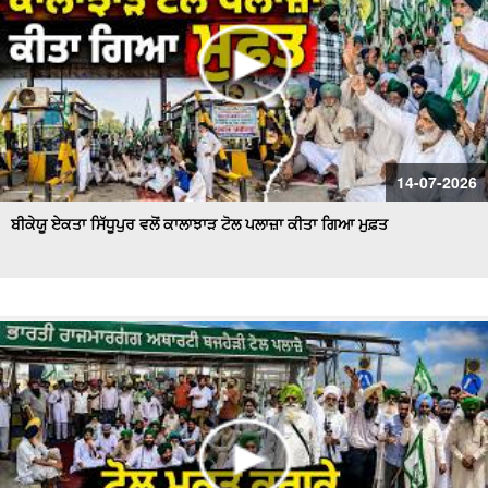
14-07-2026
ਬੀਕੇਯੂ ਏਕਤਾ ਸਿੱਧੂਪੁਰ ਵਲੋਂ ਕਾਲਾਝਾੜ ਟੋਲ ਪਲਾਜ਼ਾ ਕੀਤਾ ਗਿਆ ਮੁਫ਼ਤ