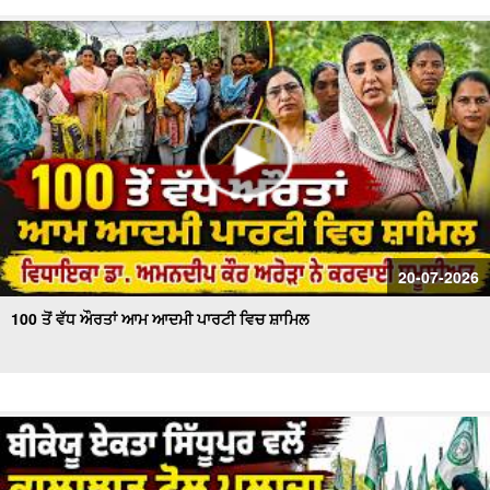
20-07-2026
100 ਤੋਂ ਵੱਧ ਔਰਤਾਂ ਆਮ ਆਦਮੀ ਪਾਰਟੀ ਵਿਚ ਸ਼ਾਮਿਲ