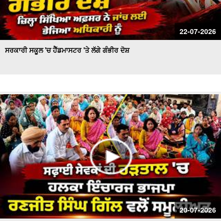
22-07-2026
ਸਰਕਾਰੀ ਸਕੂਲ 'ਚ ਹੈੱਡਮਾਸਟਰ 'ਤੇ ਲੱਗੇ ਗੰਭੀਰ ਦੋਸ਼
20-07-2026