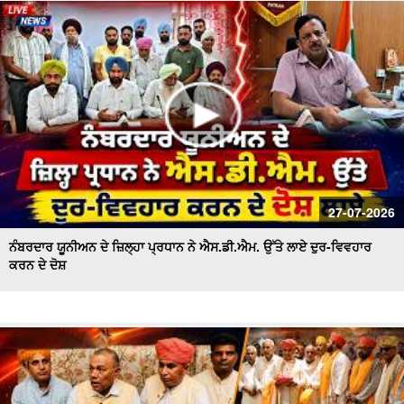
ਪਾਣੀ ਦੀ ਸੁਚੱਜੀ ਵਰਤੋਂ ਨੂੰ ਯਕੀਨੀ ਬਣਾਇਆ ਜਾਵੇਗਾ - ਬਰਿੰਦਰ ਕੁਮਾਰ
ਗੋਇਲ
27-07-2026
ਨੰਬਰਦਾਰ ਯੂਨੀਅਨ ਦੇ ਜ਼ਿਲ੍ਹਾ ਪ੍ਰਧਾਨ ਨੇ ਐਸ.ਡੀ.ਐਮ. ਉੱਤੇ ਲਾਏ ਦੁਰ-ਵਿਵਹਾਰ
ਕਰਨ ਦੇ ਦੋਸ਼