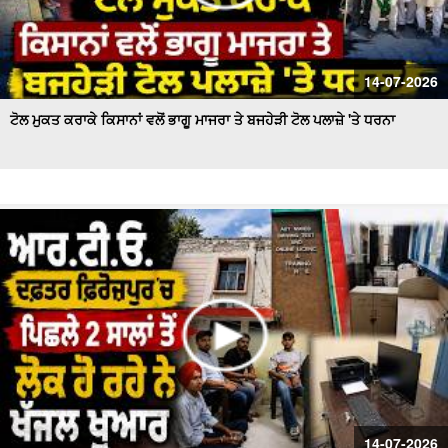
14-07-2026
ਟੋਲ ਮੁਕਤ ਕਰਾਕੇ ਕਿਸਾਨਾਂ ਵਲੋਂ ਭਾਗੂ ਮਾਜਰਾ ਤੇ ਬਜਹੇੜੀ ਟੋਲ ਪਲਾਜ਼ੇ 'ਤੇ ਧਰਨਾ
14-07-2026