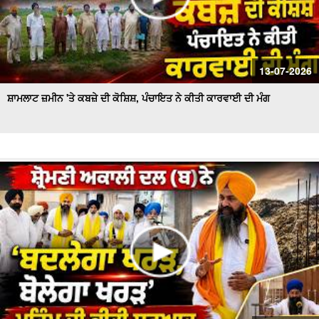
13-07-2026
ਸ਼ਾਮਲਾਟ ਜ਼ਮੀਨ 'ਤੇ ਕਬਜ਼ੇ ਦੀ ਕੋਸ਼ਿਸ਼, ਪੰਚਾਇਤ ਨੇ ਕੀਤੀ ਕਾਰਵਾਈ ਦੀ ਮੰਗ