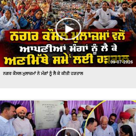
09-07-2026
ਨਗਰ ਕੌਸਲ ਮੁਲਾਜ਼ਮਾਂ ਨੇ ਮੰਗਾਂ ਨੂੰ ਲੈ ਕੇ ਕੀਤੀ ਹੜਤਾਲ