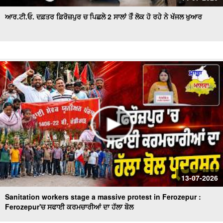
ਆਰ.ਟੀ.ਓ. ਦਫ਼ਤਰ ਫ਼ਿਰੋਜ਼ਪੁਰ ਚ ਪਿਛਲੇ 2 ਸਾਲਾਂ ਤੋੰ ਲੋਕ ਹੋ ਰਹੇ ਨੇ ਖੱਜਲ ਖੁਆਰ
13-07-2026
Sanitation workers stage a massive protest in Ferozepur :
Ferozepur'ਚ ਸਫਾਈ ਕਰਮਚਾਰੀਆਂ ਦਾ ਹੱਲਾ ਬੋਲ