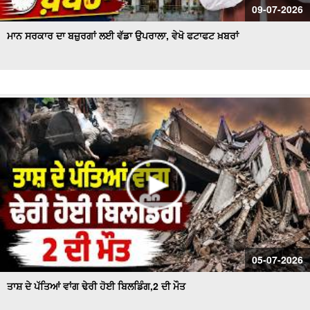
09-07-2026
ਮਾਨ ਸਰਕਾਰ ਦਾ ਬਜ਼ੁਰਗਾਂ ਲਈ ਵੱਡਾ ਉਪਰਾਲਾ, ਵੇਖੋ ਫਟਾਫਟ ਖ਼ਬਰਾਂ
05-07-2026
ਤਾਸ਼ ਦੇ ਪੱਤਿਆਂ ਵਾਂਗ ਢੇਰੀ ਹੋਈ ਬਿਲਡਿੰਗ,2 ਦੀ ਮੌਤ