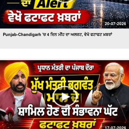
20-07-2026
Punjab-Chandigarh 'ਚ 4 ਦਿਨ ਮੀਂਹ ਦਾ ਅਲਰਟ, ਵੇਖੋ ਫਟਾਫਟ ਖ਼ਬਰਾਂ
17-07-2026