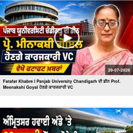
ਹੋਈ Landslide | fatafat News
Bus-Truck Crash Casualties | ਬੱਸ ਟਰੱਕ ਦੀ ਟੱਕਰ 'ਚ ਜ਼ਿੰਦਾ
ਸੜ੍ਹੇ 8 ਲੋਕ,21 ਹੋਏ ਜ਼ਖਮੀ
29-07-2026
Fatafat Khabre l Panjab University Chandigarh ਦੀ ਡੀਨ Prof.
Meenakshi Goyal ਹੋਣਗੇ ਕਾਰਜਕਾਰੀ VC