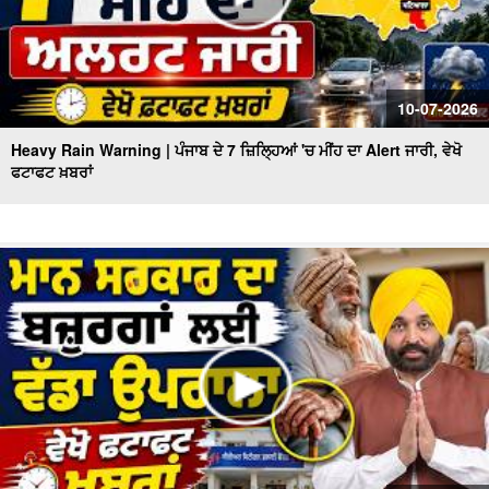
10-07-2026
Heavy Rain Warning | ਪੰਜਾਬ ਦੇ 7 ਜ਼ਿਲ੍ਹਿਆਂ 'ਚ ਮੀਂਹ ਦਾ Alert ਜਾਰੀ, ਵੇਖੋ
ਫਟਾਫਟ ਖ਼ਬਰਾਂ