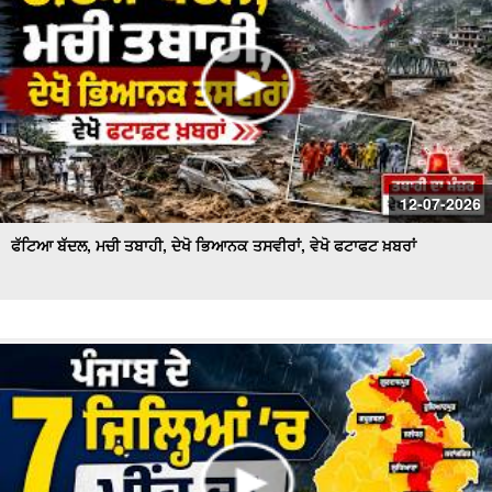
12-07-2026
ਫੱਟਿਆ ਬੱਦਲ, ਮਚੀ ਤਬਾਹੀ, ਦੇਖੋ ਭਿਆਨਕ ਤਸਵੀਰਾਂ, ਵੇਖੋ ਫਟਾਫਟ ਖ਼ਬਰਾਂ