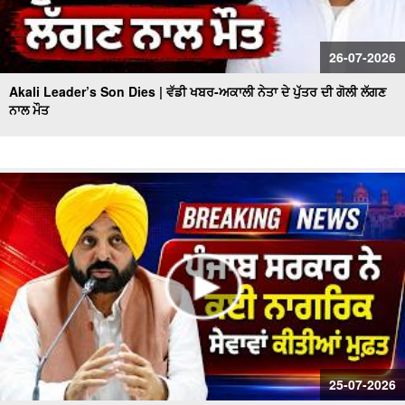
26-07-2026
Akali Leader’s Son Dies | ਵੱਡੀ ਖਬਰ-ਅਕਾਲੀ ਨੇਤਾ ਦੇ ਪੁੱਤਰ ਦੀ ਗੋਲੀ ਲੱਗਣ
ਨਾਲ ਮੌਤ
25-07-2026