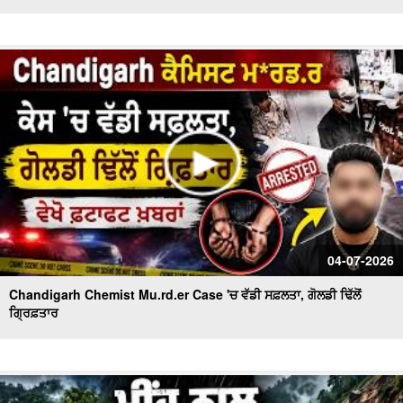
04-07-2026
Chandigarh Chemist Mu.rd.er Case 'ਚ ਵੱਡੀ ਸਫ਼ਲਤਾ, ਗੋਲਡੀ ਢਿੱਲੋਂ
ਗ੍ਰਿਫ਼ਤਾਰ