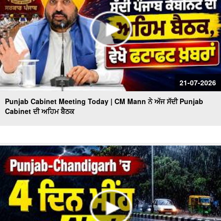
21-07-2026
Punjab Cabinet Meeting Today | CM Mann ਨੇ ਅੱਜ ਸੱਦੀ Punjab
Cabinet ਦੀ ਅਹਿਮ ਬੈਠਕ