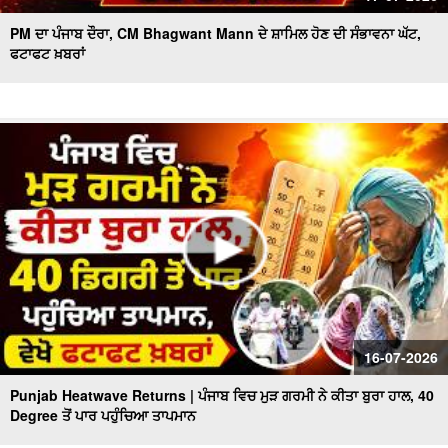
PM ਦਾ ਪੰਜਾਬ ਦੌਰਾ, CM Bhagwant Mann ਦੇ ਸ਼ਾਮਿਲ ਹੋਣ ਦੀ ਸੰਭਾਵਨਾ ਘੱਟ,
ਫਟਾਫਟ ਖ਼ਬਰਾਂ
16-07-2026
Punjab Heatwave Returns | ਪੰਜਾਬ ਵਿਚ ਮੁੜ ਗਰਮੀ ਨੇ ਕੀਤਾ ਬੁਰਾ ਹਾਲ, 40
Degree ਤੋਂ ਪਾਰ ਪਹੁੰਚਿਆ ਤਾਪਮਾਨ