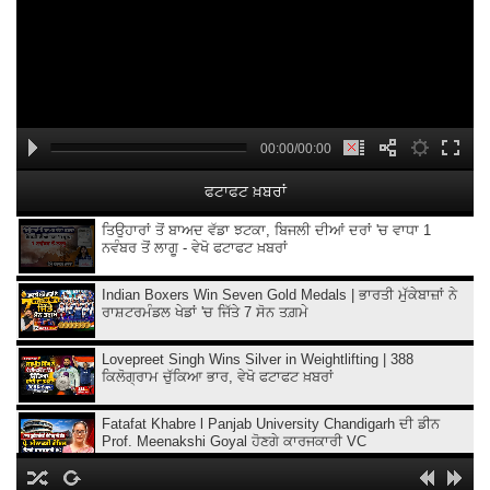
00:00/00:00
ਫਟਾਫਟ ਖ਼ਬਰਾਂ
ਤਿਉਹਾਰਾਂ ਤੋਂ ਬਾਅਦ ਵੱਡਾ ਝਟਕਾ, ਬਿਜਲੀ ਦੀਆਂ ਦਰਾਂ 'ਚ ਵਾਧਾ 1
ਨਵੰਬਰ ਤੋਂ ਲਾਗੂ - ਵੇਖੋ ਫਟਾਫਟ ਖ਼ਬਰਾਂ
Indian Boxers Win Seven Gold Medals | ਭਾਰਤੀ ਮੁੱਕੇਬਾਜ਼ਾਂ ਨੇ
ਰਾਸ਼ਟਰਮੰਡਲ ਖੇਡਾਂ 'ਚ ਜਿੱਤੇ 7 ਸੋਨ ਤਗ਼ਮੇ
Lovepreet Singh Wins Silver in Weightlifting | 388
ਕਿਲੋਗ੍ਰਾਮ ਚੁੱਕਿਆ ਭਾਰ, ਵੇਖੋ ਫਟਾਫਟ ਖ਼ਬਰਾਂ
Fatafat Khabre l Panjab University Chandigarh ਦੀ ਡੀਨ
Prof. Meenakshi Goyal ਹੋਣਗੇ ਕਾਰਜਕਾਰੀ VC
'Easy Connect' service to start at Amritsar Airport from