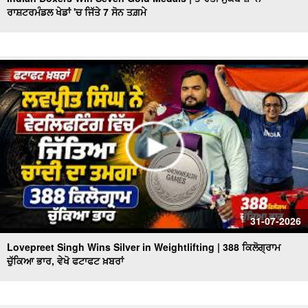
ਰਾਸ਼ਟਰਮੰਡਲ ਖੇਡਾਂ 'ਚ ਜਿੱਤੇ 7 ਸੋਨ ਤਗ਼ਮੇ
Punjab Heatwave Returns | ਪੰਜਾਬ ਵਿਚ ਮੁੜ ਗਰਮੀ ਨੇ ਕੀਤਾ
ਬੁਰਾ ਹਾਲ, 40 Degree ਤੋਂ ਪਾਰ ਪਹੁੰਚਿਆ ਤਾਪਮਾਨ
CM Mann Visits Delhi | ਅੱਜ Dehli ਦਾ ਦੌਰਾ ਕਰਨਗੇ CM
Mann, Punjab State Pavilion ਦਾ ਕਰਨਗੇ ਉਦਘਾਟਨ
ਫੱਟਿਆ ਬੱਦਲ, ਮਚੀ ਤਬਾਹੀ, ਦੇਖੋ ਭਿਆਨਕ ਤਸਵੀਰਾਂ, ਵੇਖੋ ਫਟਾਫਟ
ਖ਼ਬਰਾਂ
Heavy Rain Warning | ਪੰਜਾਬ ਦੇ 7 ਜ਼ਿਲ੍ਹਿਆਂ 'ਚ ਮੀਂਹ ਦਾ Alert
ਜਾਰੀ, ਵੇਖੋ ਫਟਾਫਟ ਖ਼ਬਰਾਂ
ਮਾਨ ਸਰਕਾਰ ਦਾ ਬਜ਼ੁਰਗਾਂ ਲਈ ਵੱਡਾ ਉਪਰਾਲਾ, ਵੇਖੋ ਫਟਾਫਟ ਖ਼ਬਰਾਂ
ਤਾਸ਼ ਦੇ ਪੱਤਿਆਂ ਵਾਂਗ ਢੇਰੀ ਹੋਈ ਬਿਲਡਿੰਗ,2 ਦੀ ਮੌਤ
31-07-2026
Lovepreet Singh Wins Silver in Weightlifting | 388 ਕਿਲੋਗ੍ਰਾਮ
ਚੁੱਕਿਆ ਭਾਰ, ਵੇਖੋ ਫਟਾਫਟ ਖ਼ਬਰਾਂ
Chandigarh Chemist Mu.rd.er Case 'ਚ ਵੱਡੀ ਸਫ਼ਲਤਾ, ਗੋਲਡੀ
ਢਿੱਲੋਂ ਗ੍ਰਿਫ਼ਤਾਰ
Rain affect In Punjab Himachal | ਮੀਂਹ ਨਾਲ ਭਾਰੀ ਤਬਾਹੀ,ਕਿਤੇ