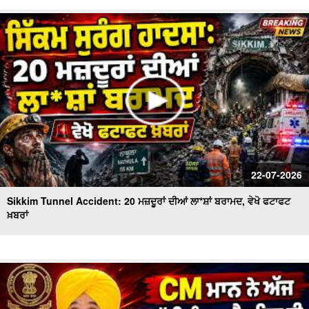
22-07-2026
Sikkim Tunnel Accident: 20 ਮਜ਼ਦੂਰਾਂ ਦੀਆਂ ਲਾ*ਸ਼ਾਂ ਬਰਾਮਦ, ਵੇਖੋ ਫਟਾਫਟ
ਖ਼ਬਰਾਂ