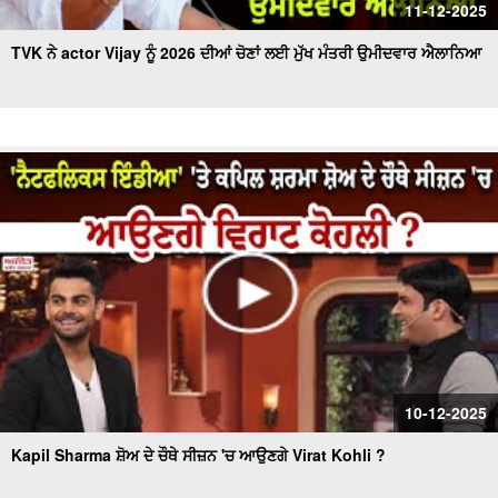
11-12-2025
TVK ਨੇ actor Vijay ਨੂੰ 2026 ਦੀਆਂ ਚੋਣਾਂ ਲਈ ਮੁੱਖ ਮੰਤਰੀ ਉਮੀਦਵਾਰ ਐਲਾਨਿਆ
10-12-2025
Kapil Sharma ਸ਼ੋਅ ਦੇ ਚੌਥੇ ਸੀਜ਼ਨ 'ਚ ਆਉਣਗੇ Virat Kohli ?