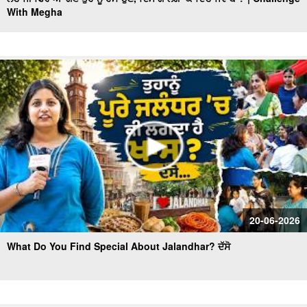
With Megha
ਹਾਂਜੀ ਫੇਰ ਦੱਸੋ ਕਿਹੜੇ ਫ਼ਲ ਨੂੰ ਅੱਧਾ ਕੱਟ ਕੇ ਸਬਜ਼ੀ ਬਣਦੀ?
ਅੱਧੀ ਰਾਤ ਨੂੰ ਉਰਫ਼ੀ ਜਾਵੇਦ ਦੇ ਘਰ ਵੜਨ ਲੱਗਾ ਸੀ ਕੋਈ
ਅਨੁਪਮ ਖੇਰ ਦੀ ਇੰਡੀਗੋ ਫਲਾਈਟ ਰੱਦ, ਹੋ ਗਏ ਗੁੱਸੇ
ਦੱਸੋ ਰੁਮਾਲ ਦੇ ਕਿੰਨੇ ਕੋਨੇ ?
ਮਾੜਾ ਖਾਣਾ ਨਾਲ ਅਭਿਨੇਤਰੀ ਨੀਲਮ ਫਲਾਈਟ ਵਿਚ ਬੇਹੋਸ਼ ਹੋਈ
ਇਸ ਉਮਰ 'ਚ ਵੀ Bindaas ਨੇ Anil Kapoor, ਉੱਧਰ Sara
20-06-2026
Tendulkar ਬਾਲੀਵੁੱਡ ਪਾਰਟੀ 'ਚ ਆਈ ਨਜ਼ਰ
What Do You Find Special About Jalandhar? ਦੱਸੋ
TVK ਨੇ actor Vijay ਨੂੰ 2026 ਦੀਆਂ ਚੋਣਾਂ ਲਈ ਮੁੱਖ ਮੰਤਰੀ
ਉਮੀਦਵਾਰ ਐਲਾਨਿਆ
Kapil Sharma ਸ਼ੋਅ ਦੇ ਚੌਥੇ ਸੀਜ਼ਨ 'ਚ ਆਉਣਗੇ Virat Kohli ?