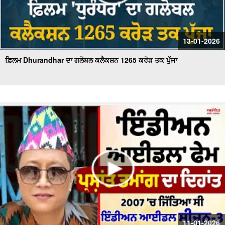
13-01-2026
ਫ਼ਿਲਮ Dhurandhar ਦਾ ਗਲੋਬਲ ਕਲੈਕਸ਼ਨ 1265 ਕਰੋੜ ਤਕ ਪੁੱਜਾ
11-01-2026