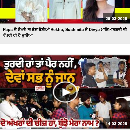
25-03-2026
Paps ਦੇ ਕੈਮਰੇ ’ਚ ਕੈਦ ਹੋਈਆਂ Rekha, Sushmita ਤੇ Divya ਮਾਇਆਨਗਰੀ ਦੀ
ਵੱਖਰੀ ਹੀ ਹੈ ਦੁਨੀਆ
14-03-2026