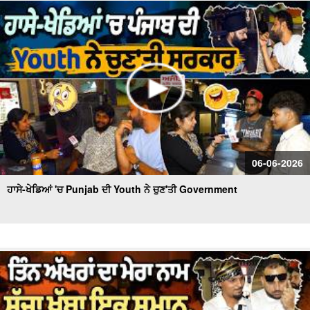
ਬਾਕਸ ਆਫ਼ਿਸ 'ਤੇ ਫਿਲਮ Dhurandhar ਦਾ ਕਮਾਲ ,3 ਦਿਨਾਂ 'ਚ
ਕਮਾਏ 100 ਕਰੋੜ ਰੁਪਏ
06-06-2026
ਹਾਸੇ-ਖੇਡਿਆਂ 'ਚ Punjab ਦੀ Youth ਨੇ ਚੁਣ'ਤੀ Government