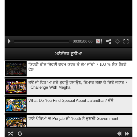
00:00/00:00
ਮਨੋਰੰਜਕ ਦੁਨੀਆ
ਕਿਹੜੀ ਚੀਜ਼ ਜਿਹੜੀ ਗਰਮ ਕਰਨ 'ਤੇ ਜੰਮ ਜਾਂਦੀ ? 100 % ਲੋਕ ਹੋਣਗੇ
ਫੇਲ
ਲਓ ਜੀ ਫਿਰ ਆ ਗਏ ਤੁਹਾਨੂੰ ਹਸਾਉਣ, ਦਿਮਾਗ ਲਗਾ ਕੇ ਦਿਓ ਜਵਾਬ ?
| Challenge With Megha
What Do You Find Special About Jalandhar? ਦੱਸੋ
ਹਾਸੇ-ਖੇਡਿਆਂ 'ਚ Punjab ਦੀ Youth ਨੇ ਚੁਣ'ਤੀ Government
ਤਿੰਨ ਅੱਖਰਾਂ ਦਾ ਮੇਰਾ ਨਾਮ ਸੱਜਾ-ਖੱਬਾ ਇਕ ਸਮਾਨ, ਦੱਸੋ ਕੀ ?