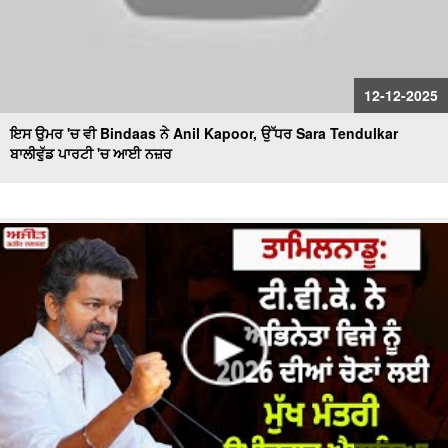
12-12-2025
ਇਸ ਉਮਰ 'ਚ ਵੀ Bindaas ਨੇ Anil Kapoor, ਉੱਧਰ Sara Tendulkar
ਬਾਲੀਵੁੱਡ ਪਾਰਟੀ 'ਚ ਆਈ ਨਜ਼ਰ