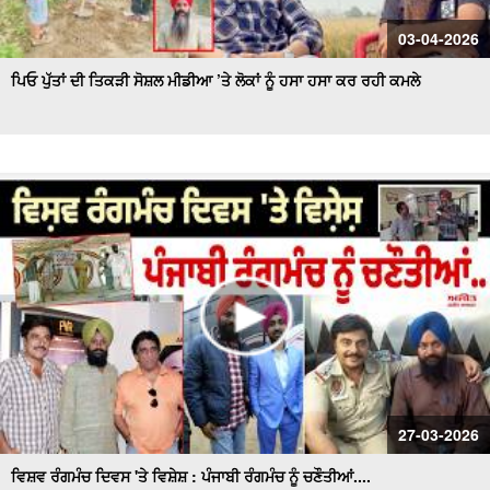
03-04-2026
ਪਿਓ ਪੁੱਤਾਂ ਦੀ ਤਿਕੜੀ ਸੋਸ਼ਲ ਮੀਡੀਆ ’ਤੇ ਲੋਕਾਂ ਨੂੰ ਹਸਾ ਹਸਾ ਕਰ ਰਹੀ ਕਮਲੇ
27-03-2026
ਵਿਸ਼ਵ ਰੰਗਮੰਚ ਦਿਵਸ 'ਤੇ ਵਿਸ਼ੇਸ਼ : ਪੰਜਾਬੀ ਰੰਗਮੰਚ ਨੂੰ ਚਣੌਤੀਆਂ....