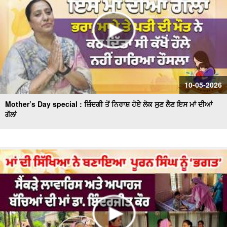
10-05-2026
Mother’s Day special : ਜ਼ਿੰਦਗੀ ਤੋਂ ਨਿਰਾਸ਼ ਹੋਏ ਲੋਕ ਸੁਣ ਲੈਣ ਇਸ ਮਾਂ ਦੀਆਂ
ਗੱਲਾਂ