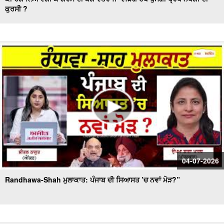
ਕੁਰਸੀ ?
ਕਿੰਗਸਟਨ ਪੈਲਿਸ ਲੰਡਨ ਵਿਚ “ਪੰਜਾਬ ਦੀਆਂ ਆਖਰੀ ਸਹਿਜ਼ਾਦੀਆਂ”
ਪ੍ਰਦਰਸ਼ਨੀ ਸ਼ੁਰੂ
ਪਿਓ ਪੁੱਤਾਂ ਦੀ ਤਿਕੜੀ ਸੋਸ਼ਲ ਮੀਡੀਆ ’ਤੇ ਲੋਕਾਂ ਨੂੰ ਹਸਾ ਹਸਾ ਕਰ ਰਹੀ
ਕਮਲੇ
ਵਿਸ਼ਵ ਰੰਗਮੰਚ ਦਿਵਸ 'ਤੇ ਵਿਸ਼ੇਸ਼ : ਪੰਜਾਬੀ ਰੰਗਮੰਚ ਨੂੰ ਚਣੌਤੀਆਂ....
ਭਾਜਪਾ ਪੰਜਾਬ ਵਿੱਚ 'ਛੋਟੇ ਭਰਾ' ਵਜੋਂ ਨਹੀਂ, ਸਗੋਂ ਆਪਣੇ ਦਮ 'ਤੇ 'ਚੋਣ
ਲੜੇਗੀ - ਅਮਿਤ ਸ਼ਾਹ
Covid ਤੋਂ ਬਾਅਦ ਭਾਰਤ 'ਚ ਤੇਜ਼ੀ ਨਾਲ ਵਧੀ Online Investors ਤੇ
Demat Accounts ਦੀ ਗਿਣਤੀ
ਨੂਰਪੁਰਾ ਦੇ ਚੋਬਰ ਨੇ ਮਾਰੀਆਂ ਕੌਮਾਂਤਰੀ ਪੱਧਰ 'ਤੇ ਮੱਲਾਂ
04-07-2026
Randhawa-Shah ਮੁਲਾਕਾਤ: ਪੰਜਾਬ ਦੀ ਸਿਆਸਤ ’ਚ ਨਵਾਂ ਮੋੜ?”
ਮੌ.ਤ ਦੇ ਮੂੰਹ ’ਚ Sheikh Hasina ! ਹੁਣ ਅੱਗੇ ਕੀ ? ਜਾਣੋ ਕੀ-ਕੀ ਲੱਗੇ
ਦੋਸ਼ ?
America 'ਚ ਪੰਜਾਬੀ ਨੌਜਵਾਨਾਂ ਦੀ ਗ਼ਲਤੀ ! ਹੋਰਾਂ ਦੇ ਰਾਹਾਂ 'ਚ ਵਿੱਛ