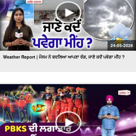
24-05-2026
Weather Report | ਮੌਸਮ ਨੇ ਬਦਲਿਆ ਆਪਣਾ ਰੰਗ, ਜਾਣੋ ਕਦੋਂ ਪਵੇਗਾ ਮੀਂਹ ?