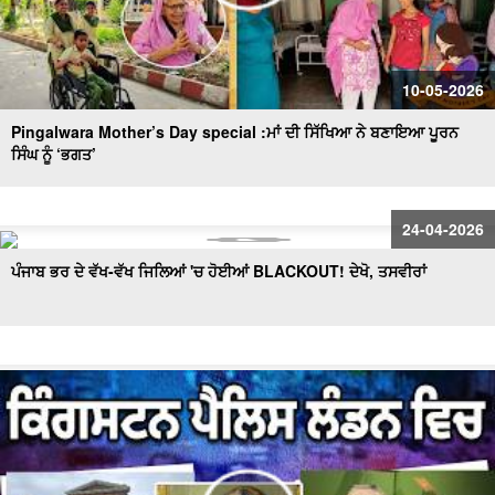
10-05-2026
Pingalwara Mother’s Day special :ਮਾਂ ਦੀ ਸਿੱਖਿਆ ਨੇ ਬਣਾਇਆ ਪੂਰਨ
ਸਿੰਘ ਨੂੰ ‘ਭਗਤ’
24-04-2026
ਪੰਜਾਬ ਭਰ ਦੇ ਵੱਖ-ਵੱਖ ਜਿਲਿਆਂ 'ਚ ਹੋਈਆਂ BLACKOUT! ਦੇਖੋ, ਤਸਵੀਰਾਂ