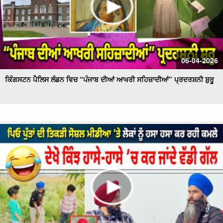
06-04-2026
ਕਿੰਗਸਟਨ ਪੈਲਿਸ ਲੰਡਨ ਵਿਚ “ਪੰਜਾਬ ਦੀਆਂ ਆਖਰੀ ਸਹਿਜ਼ਾਦੀਆਂ” ਪ੍ਰਦਰਸ਼ਨੀ ਸ਼ੁਰੂ