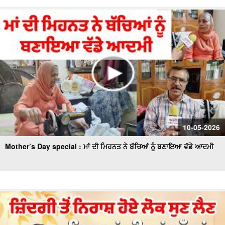
10-05-2026
Mother’s Day special : ਮਾਂ ਦੀ ਮਿਹਨਤ ਨੇ ਬੱਚਿਆਂ ਨੂੰ ਬਣਾਇਆ ਵੱਡੇ ਆਦਮੀ