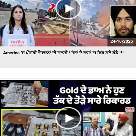
24-10-2025
America 'ਚ ਪੰਜਾਬੀ ਨੌਜਵਾਨਾਂ ਦੀ ਗ਼ਲਤੀ ! ਹੋਰਾਂ ਦੇ ਰਾਹਾਂ 'ਚ ਵਿੱਛ ਗਏ ਕੰਡੇ !!!