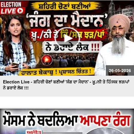
ਗਏ ਕੰਡੇ !!!
Gold ਦੇ ਭਾਅ ਨੇ ਹੁਣ ਤੱਕ ਦੇ ਤੋੜੇ ਸਾਰੇ ਰਿਕਾਰਡ
26-05-2026
Election Live - ਸ਼ਹਿਰੀ ਚੋਣਾਂ ਬਣੀਆਂ 'ਜੰਗ ਦਾ ਮੈਦਾਨ' - ਖ਼ੂ./ਨੀ ਤੇ ਹਿੰ/ਸਕ ਝੜ/ਪਾਂ
ਨੇ ਡਰਾਏ ਲੋਕ !!!