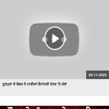
28-11-2025
ਨੂਰਪੁਰਾ ਦੇ ਚੋਬਰ ਨੇ ਮਾਰੀਆਂ ਕੌਮਾਂਤਰੀ ਪੱਧਰ 'ਤੇ ਮੱਲਾਂ