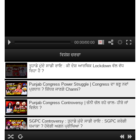
00:00/00:00
ਵਿਸ਼ੇਸ਼ ਚਰਚਾ
ਤੁਹਾਡੇ ਮੁੱਦੇ ਸਾਡੀ ਰਾਇ : ਕੀ ਦੇਸ਼ ਆਰਥਿਕ Lockdown ਵੱਲ ਵੱਧ
ਰਿਹਾ ਹੈ ?
Punjab Congress Power Struggle | Congress ਦਾ ਬਣੂ ਨਵਾਂ
ਪ੍ਰਧਾਨ ? ਕਿੱਧਰ ਜਾਣਗੇ Channi?
Punjab Congress Controversy | ਚੰਨੀ ਚੱਲ ਰਹੇ ਚਾਲ- ਹੀਰੋ ਜਾਂ
ਵਿਲੇਨ ?
SGPC Controversy : ਤੁਹਾਡੇ ਮੁੱਦੇ ਸਾਡੀ ਰਾਇ : SGPC ਕਰੇਗੀ
ਧਮਾਕਾ ? ਹੋਵੇਗੀ ਅਗਨ ਪ੍ਰੀਖਿਆ ?
ਤੁਹਾਡੇ ਮੁੱਦੇ ਸਾਡੀ ਰਾਇ : CM ਤੋਂ ਬਿਨ੍ਹਾਂ ਪੇਸ਼ ਹੋਣਗੇ 'ਆਪ' ਵਿਧਾਇਕ ?