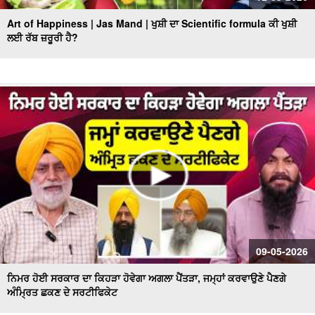
Art of Happiness | Jas Mand | ਖੁਸ਼ੀ ਦਾ Scientific formula ਕੀ ਖੁਸ਼ੀ
ਲਈ ਰੱਬ ਜ਼ਰੂਰੀ ਹੈ?
09-05-2026
ਨਿਮਰ ਹੋਈ ਸਰਕਾਰ ਦਾ ਕਿਹੜਾ ਹੋਵੇਗਾ ਅਗਲਾ ਪੈਂਤੜਾ, ਜਮ੍ਹਾਂ ਕਰਵਾਉਣੇ ਪੈਣਗੇ
ਅੰਮ੍ਰਿਤ ਛਕਣ ਦੇ ਸਰਟੀਫਿਕੇਟ