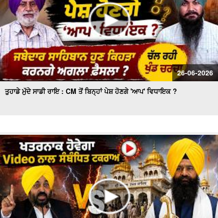
26-06-2026
ਤੁਹਾਡੇ ਮੁੱਦੇ ਸਾਡੀ ਰਾਇ : CM ਤੋਂ ਬਿਨ੍ਹਾਂ ਪੇਸ਼ ਹੋਣਗੇ 'ਆਪ' ਵਿਧਾਇਕ ?