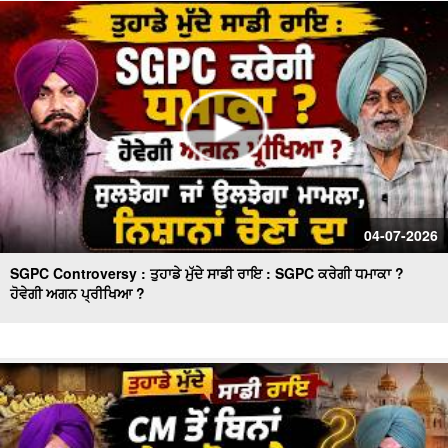
ਮੱਚਿਆ ਹੜਕੰਪ
ਕੈਪਟਨ ਅਮਰਿੰਦਰ ਸਿੰਘ ਦੇ ਬਿਆਨ 'ਤੇ ਸੁਖਬੀਰ ਸਿੰਘ ਬਾਦਲ ਚੁੱਪ ਕਿਉਂ
? ਕਾਂਗਰਸ ਵਿਚ ਸ਼ਾਮਿਲ ਹੋਣ ਦਾ ਸੱਚ !!
04-07-2026
SGPC Controversy : ਤੁਹਾਡੇ ਮੁੱਦੇ ਸਾਡੀ ਰਾਇ : SGPC ਕਰੇਗੀ ਧਮਾਕਾ ?
ਹੋਵੇਗੀ ਅਗਨ ਪ੍ਰੀਖਿਆ ?