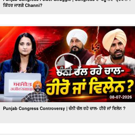
ਕਿੱਧਰ ਜਾਣਗੇ Channi?
ਨਿਮਰ ਹੋਈ ਸਰਕਾਰ ਦਾ ਕਿਹੜਾ ਹੋਵੇਗਾ ਅਗਲਾ ਪੈਂਤੜਾ, ਜਮ੍ਹਾਂ
ਕਰਵਾਉਣੇ ਪੈਣਗੇ ਅੰਮ੍ਰਿਤ ਛਕਣ ਦੇ ਸਰਟੀਫਿਕੇਟ
Congress ਕੱਟੇਗੀ ਕਈਆਂ ਦੀ ਟਿਕਟ,Leadership ਨਹੀਂ ਬਣਾ ਸਕੇਗੀ
ਆਪਣੇ ਲਾਡਲਿਆਂ ਨੂੰ ਉਮੀਦਵਾਰ
ਸਿਆਸਤ 'ਚ re - entry !, ਹੁਣ ਬਣੂ Sidhu CM ?
ਬਿਨ੍ਹਾਂ ‘ਸਨਮਾਨ’ ਦੇ ਦੁਨੀਆ ਤੋਂ ਰੁਖ਼ਸਤ ਹੋ ਗਏ ਸਿੱਖ ਪੂਰਾ ਨਾ ਹੋ
ਸਕਿਆ ਸ੍ਰੀ ਅਕਾਲ ਤਖ਼ਤ ਸਾਹਿਬ ਦਾ ਫ਼ੈਸਲਾ
ਵਿਚਾਰ ਚਰਚਾ ਅੰਮ੍ਰਿਤਸਰ - ਕਾਰਜਕਾਰੀ’ ਰਹੇਗਾ ਸ੍ਰੀ ਹਰਿਮੰਦਰ
ਸਾਹਿਬ ਦਾ ਹੈੱਡ ਗ੍ਰੰਥੀ !
ਅੰਮ੍ਰਿਤਸਰ ਵਿਚਾਰ ਚਰਚਾ: ਮੁੱਖ ਮੰਤਰੀ ਨੇ ਨਿਭਾਈ ਮਰਿਆਦਾ ਸ੍ਰੀ
08-07-2026
ਹਰਿਮੰਦਰ ਸਾਹਿਬ ਤੋਂ ਵਾਇਰਲ ਵੀਡਿਉ ਦਾ ਸੱਚ !
Punjab Congress Controversy | ਚੰਨੀ ਚੱਲ ਰਹੇ ਚਾਲ- ਹੀਰੋ ਜਾਂ ਵਿਲੇਨ ?
ਕੀ ਮੁੱਖ ਮੰਤਰੀ ਭਗਵੰਤ ਮਾਨ ਦੀ ਪੇਸ਼ੀ ਦੌਰਾਨ ਲਾਈਵ ਹੋਵੇਗੀ ਸਾਰੀ
ਕਾਰਵਾਈ ?
Amritsar ਵਿਚਾਰ ਚਰਚਾ - ਸਾਬਕਾ Chief Minister ਦੇ ਬਿਆਨ 'ਤੇ