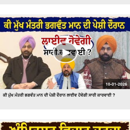
10-01-2026
ਕੀ ਮੁੱਖ ਮੰਤਰੀ ਭਗਵੰਤ ਮਾਨ ਦੀ ਪੇਸ਼ੀ ਦੌਰਾਨ ਲਾਈਵ ਹੋਵੇਗੀ ਸਾਰੀ ਕਾਰਵਾਈ ?