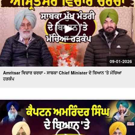
09-01-2026
Amritsar ਵਿਚਾਰ ਚਰਚਾ - ਸਾਬਕਾ Chief Minister ਦੇ ਬਿਆਨ 'ਤੇ ਮੱਚਿਆ
ਹੜਕੰਪ