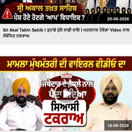
20-06-2026
Sri Akal Takht Sahib l ਤੁਹਾਡੇ ਮੁੱਦੇ ਸਾਡੀ ਰਾਇ l ਖਤਰਨਾਕ ਹੋਵੇਗਾ Video ਨਾਲ
ਸੰਬੰਧਿਤ ਟਕਰਾਅ
18-06-2026