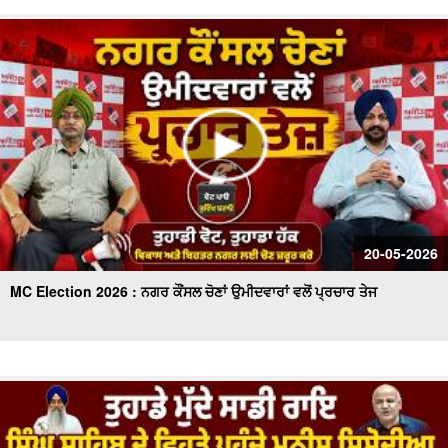
20-05-2026
MC Election 2026 : ਨਗਰ ਕੌਂਸਲ ਚੋਣਾਂ ਉਮੀਦਵਾਰਾਂ ਵਲੋਂ ਪ੍ਰਚਾਰ ਤੇਜ