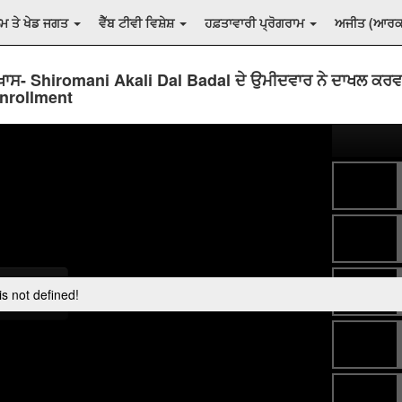
ਲਮ ਤੇ ਖੇਡ ਜਗਤ
ਵੈੱਬ ਟੀਵੀ ਵਿਸ਼ੇਸ਼
ਹਫ਼ਤਾਵਾਰੀ ਪ੍ਰੋਗਰਾਮ
ਅਜੀਤ (ਆਰ
਼ਾਸ- Shiromani Akali Dal Badal ਦੇ ਉਮੀਦਵਾਰ ਨੇ ਦਾਖਲ ਕਰ
nrollment
s not defined!