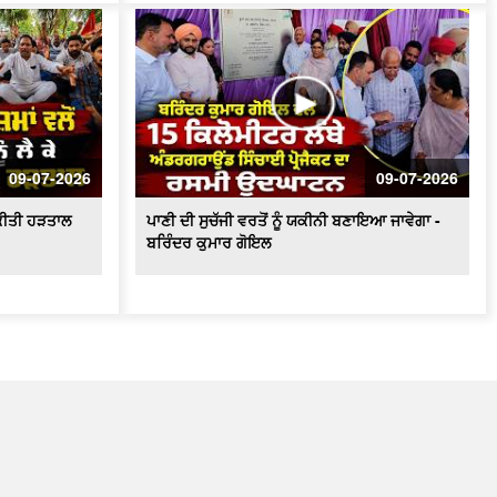
09-07-2026
09-07-2026
ੇ ਕੀਤੀ ਹੜਤਾਲ
ਪਾਣੀ ਦੀ ਸੁਚੱਜੀ ਵਰਤੋਂ ਨੂੰ ਯਕੀਨੀ ਬਣਾਇਆ ਜਾਵੇਗਾ -
ਬਰਿੰਦਰ ਕੁਮਾਰ ਗੋਇਲ