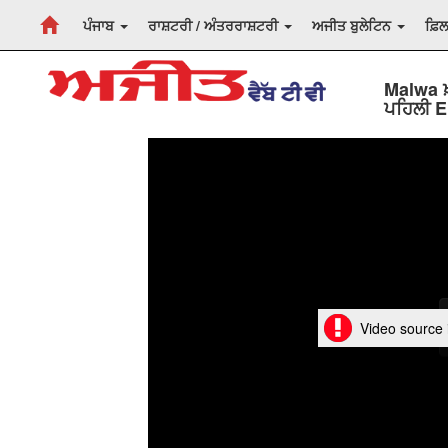
ਪੰਜਾਬ
ਰਾਸ਼ਟਰੀ / ਅੰਤਰਰਾਸ਼ਟਰੀ
ਅਜੀਤ ਬੁਲੇਟਿਨ
ਫ਼ਿ
Malwa ਖ
ਪਹਿਲੀ E
Video source i