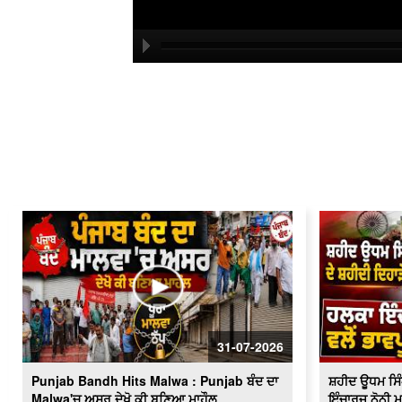
31-07-2026
Punjab Bandh Hits Malwa : Punjab ਬੰਦ ਦਾ
ਸ਼ਹੀਦ ਊਧਮ ਸਿੰਘ
Malwa'ਚ ਅਸਰ ਦੇਖੋ ਕੀ ਬਣਿਆ ਮਾਹੌਲ
ਇੰਚਾਰਜ ਨੋਨੀ ਮ