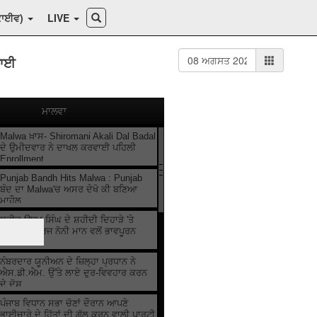
ਕਾਈਵ)
LIVE
ਵਾਈ
ਮਾਲਵਾ
Malwa ਖ਼ਾਸ- Shiromani Akali Dal Badal
ਦੇ ਉਮੀਦਵਾਰ ਨੇ ਦਾਖਲ ਕਰਵਾਈ ਪਹਿਲੀ
Enrollment
Punjab Bandh Hits Malwa : Punjab
ਬੰਦ ਦਾ Malwa'ਚ ਅਸਰ ਦੇਖੋ ਕੀ ਬਣਿਆ
ਮਾਹੌਲ
ਸ਼ਹੀਦ ਊਧਮ ਸਿੰਘ ਦੇ ਸ਼ਹੀਦੀ ਦਿਹਾੜੇ 'ਤੇ
ਹਲਕਾ ਇੰਚਾਰਜ ਨੋਨੀ ਮਾਨ ਵਲੋਂ ਭਾਵਪੂਰਨ
ਸ਼ਰਧਾਂਜਲੀ
ਨੰਬਰਦਾਰ ਯੂਨੀਅਨ ਦੇ ਜ਼ਿਲ੍ਹਾ ਪ੍ਰਧਾਨ ਨੇ
ਐਸ.ਡੀ.ਐਮ. ਉੱਤੇ ਲਾਏ ਦੁਰ-ਵਿਵਹਾਰ ਕਰਨ
ਦੇ ਦੋਸ਼
ਪੰਜਾਬ ਵਿਧਾਨ ਸਭਾ ਚੋਣਾਂ ਦੌਰਾਨ ਆਪਣੇ
ਭਾਈਚਾਰੇ ਦੇ ਹਿੱਤਾਂ ਦੀ ਗੱਲ ਕਰਨ ਵਾਲੀ ਪਾਰਟੀ