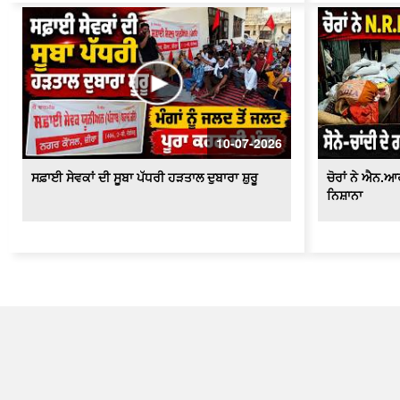
10-07-2026
ਸਫ਼ਾਈ ਸੇਵਕਾਂ ਦੀ ਸੂਬਾ ਪੱਧਰੀ ਹੜਤਾਲ ਦੁਬਾਰਾ ਸ਼ੁਰੂ
ਚੋਰਾਂ ਨੇ ਐਨ.
ਨਿਸ਼ਾਨਾ