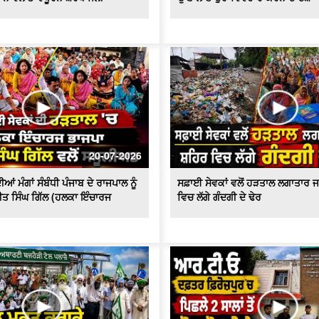
20-07-2026
ਆਂ ਮੰਗਾਂ ਸੰਬੰਧੀ ਪੰਜਾਬ ਦੇ ਰਾਜਪਾਲ ਨੂੰ
ਸਫ਼ਾਈ ਸੇਵਕਾਂ ਵਲੋਂ ਹੜਤਾਲ ਲਗਾਤਾਰ ਜ
ੀਤ ਸਿੰਘ ਗਿੱਲ (ਹਲਕਾ ਇੰਚਾਰਜ
ਵਿਚ ਲੱਗੇ ਗੰਦਗੀ ਦੇ ਢੇਰ