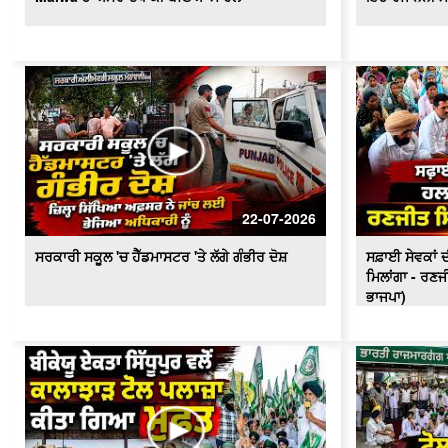
22-07-2026
ਸਰਕਾਰੀ ਸਕੂਲ 'ਚ ਹੈੱਡਮਾਸਟਰ 'ਤੇ ਲੱਗੇ ਗੰਭੀਰ ਦੋਸ਼
ਸਫ਼ਾਈ ਸੇਵਕਾਂ ਦੀ
ਮਿਲਾਂਗਾ - ਰਣਜ
ਭਾਜਪਾ)