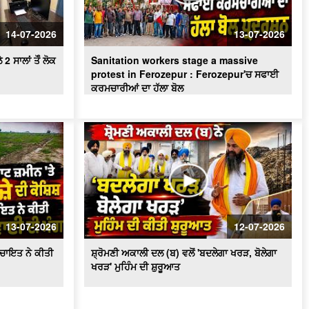
ਪਾਣੀ ਦੀ ਸੁਚੱਜੀ ਵਰਤੋਂ ਨੂੰ ਯਕੀਨੀ ਬਣਾਇਆ
ਜਾਵੇਗਾ - ਬਰਿੰਦਰ ਕੁਮਾਰ ਗੋਇਲ
14-07-2026
13-07-2026
 ਸਾਲਾਂ ਤੋੰ ਲੋਕ
Sanitation workers stage a massive
protest in Ferozepur : Ferozepur'ਚ ਸਫਾਈ
ਕਰਮਚਾਰੀਆਂ ਦਾ ਹੱਲਾ ਬੋਲ
13-07-2026
12-07-2026
ਪੰਚਾਇਤ ਨੇ ਕੀਤੀ
ਸ਼੍ਰੋਮਣੀ ਅਕਾਲੀ ਦਲ (ਬ) ਵਲੋਂ 'ਬਦਲੇਗਾ ਖਰੜ, ਬੋਲੇਗਾ
ਖਰੜ' ਮੁਹਿੰਮ ਦੀ ਸ਼ੁਰੂਆਤ