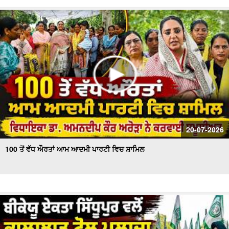
20-07-2026
100 ਤੋਂ ਵੱਧ ਔਰਤਾਂ ਆਮ ਆਦਮੀ ਪਾਰਟੀ ਵਿਚ ਸ਼ਾਮਿਲ