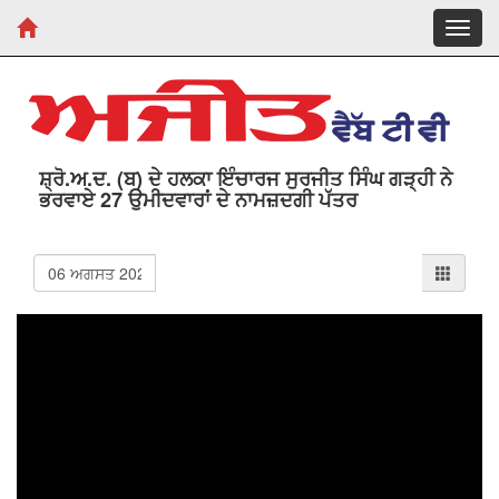
Toggl
navig
ਸ਼੍ਰੋ.ਅ.ਦ. (ਬ) ਦੇ ਹਲਕਾ ਇੰਚਾਰਜ ਸੁਰਜੀਤ ਸਿੰਘ ਗੜ੍ਹੀ ਨੇ
ਭਰਵਾਏ 27 ਉਮੀਦਵਾਰਾਂ ਦੇ ਨਾਮਜ਼ਦਗੀ ਪੱਤਰ