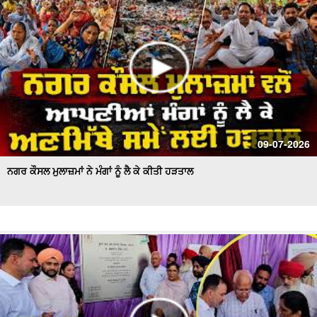
09-07-2026
ਨਗਰ ਕੌਸਲ ਮੁਲਾਜ਼ਮਾਂ ਨੇ ਮੰਗਾਂ ਨੂੰ ਲੈ ਕੇ ਕੀਤੀ ਹੜਤਾਲ