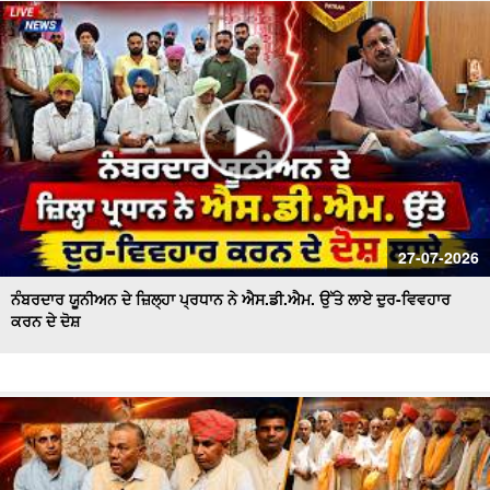
ਪਾਣੀ ਦੀ ਸੁਚੱਜੀ ਵਰਤੋਂ ਨੂੰ ਯਕੀਨੀ ਬਣਾਇਆ ਜਾਵੇਗਾ - ਬਰਿੰਦਰ ਕੁਮਾਰ
ਗੋਇਲ
27-07-2026
ਨੰਬਰਦਾਰ ਯੂਨੀਅਨ ਦੇ ਜ਼ਿਲ੍ਹਾ ਪ੍ਰਧਾਨ ਨੇ ਐਸ.ਡੀ.ਐਮ. ਉੱਤੇ ਲਾਏ ਦੁਰ-ਵਿਵਹਾਰ
ਕਰਨ ਦੇ ਦੋਸ਼