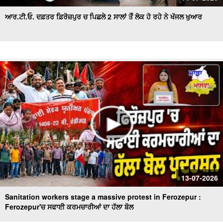
ਆਰ.ਟੀ.ਓ. ਦਫ਼ਤਰ ਫ਼ਿਰੋਜ਼ਪੁਰ ਚ ਪਿਛਲੇ 2 ਸਾਲਾਂ ਤੋੰ ਲੋਕ ਹੋ ਰਹੇ ਨੇ ਖੱਜਲ ਖੁਆਰ
13-07-2026
Sanitation workers stage a massive protest in Ferozepur :
Ferozepur'ਚ ਸਫਾਈ ਕਰਮਚਾਰੀਆਂ ਦਾ ਹੱਲਾ ਬੋਲ