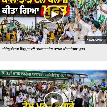
14-07-2026
ਬੀਕੇਯੂ ਏਕਤਾ ਸਿੱਧੂਪੁਰ ਵਲੋਂ ਕਾਲਾਝਾੜ ਟੋਲ ਪਲਾਜ਼ਾ ਕੀਤਾ ਗਿਆ ਮੁਫ਼ਤ