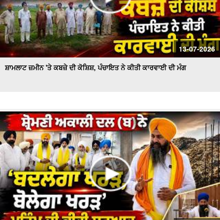
13-07-2026
ਸ਼ਾਮਲਾਟ ਜ਼ਮੀਨ 'ਤੇ ਕਬਜ਼ੇ ਦੀ ਕੋਸ਼ਿਸ਼, ਪੰਚਾਇਤ ਨੇ ਕੀਤੀ ਕਾਰਵਾਈ ਦੀ ਮੰਗ