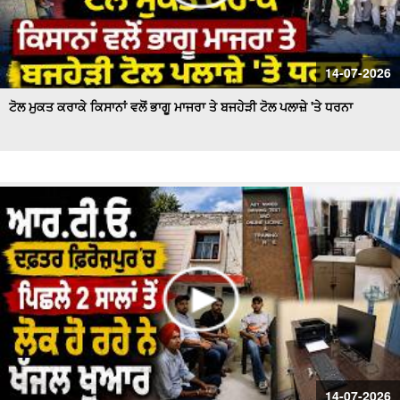
14-07-2026
ਟੋਲ ਮੁਕਤ ਕਰਾਕੇ ਕਿਸਾਨਾਂ ਵਲੋਂ ਭਾਗੂ ਮਾਜਰਾ ਤੇ ਬਜਹੇੜੀ ਟੋਲ ਪਲਾਜ਼ੇ 'ਤੇ ਧਰਨਾ
14-07-2026