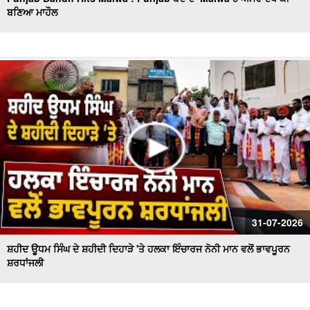
ਬਣਿਆ ਮਾਹੌਲ
Sanitation workers stage a massive protest in Ferozepur
: Ferozepur'ਚ ਸਫਾਈ ਕਰਮਚਾਰੀਆਂ ਦਾ ਹੱਲਾ ਬੋਲ
ਐਲ.ਏ.ਡੀ.ਸੀ. ਪ੍ਰਣਾਲੀ ਦੇ ਵਿਰੋਧ ਵਿਚ ਵਕੀਲ ਭਾਈਚਾਰੇ ਦਾ ਸੰਘਰਸ਼
ਹੋਰ ਤੇਜ਼
ਫ਼ਿਲਮ 'ਸਤਲੁਜ' 'ਤੇ ਪਾਬੰਦੀ ਦੇ ਵਿਰੋਧ ਵਿਚ ਐੱਸ.ਜੀ.ਪੀ.ਸੀ ਅਤੇ
ਸ਼੍ਰੋਮਣੀ ਅਕਾਲੀ ਦਲ (ਬ) ਵਲੋਂ ਵਿਸ਼ਾਲ ਰੋਸ ਮਾਰਚ
ਸ਼ਾਮਲਾਟ ਜ਼ਮੀਨ 'ਤੇ ਕਬਜ਼ੇ ਦੀ ਕੋਸ਼ਿਸ਼, ਪੰਚਾਇਤ ਨੇ ਕੀਤੀ ਕਾਰਵਾਈ ਦੀ
ਮੰਗ
ਸ਼੍ਰੋਮਣੀ ਅਕਾਲੀ ਦਲ (ਬ) ਵਲੋਂ 'ਬਦਲੇਗਾ ਖਰੜ, ਬੋਲੇਗਾ ਖਰੜ' ਮੁਹਿੰਮ
ਦੀ ਸ਼ੁਰੂਆਤ
ਸਫ਼ਾਈ ਸੇਵਕਾਂ ਦੀ ਸੂਬਾ ਪੱਧਰੀ ਹੜਤਾਲ ਦੁਬਾਰਾ ਸ਼ੁਰੂ
31-07-2026
ਸ਼ਹੀਦ ਊਧਮ ਸਿੰਘ ਦੇ ਸ਼ਹੀਦੀ ਦਿਹਾੜੇ 'ਤੇ ਹਲਕਾ ਇੰਚਾਰਜ ਨੋਨੀ ਮਾਨ ਵਲੋਂ ਭਾਵਪੂਰਨ
ਸ਼ਰਧਾਂਜਲੀ
ਚੋਰਾਂ ਨੇ ਐਨ.ਆਰ.ਆਈ ਪਰਿਵਾਰ ਦੇ ਘਰ ਨੂੰ ਬਣਾਇਆ ਨਿਸ਼ਾਨਾ
ਨਗਰ ਕੌਸਲ ਮੁਲਾਜ਼ਮਾਂ ਨੇ ਮੰਗਾਂ ਨੂੰ ਲੈ ਕੇ ਕੀਤੀ ਹੜਤਾਲ