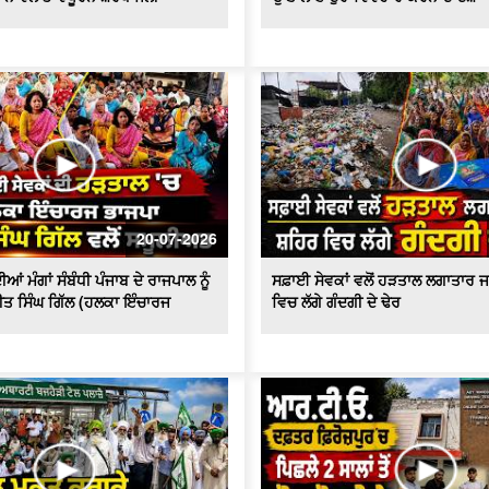
20-07-2026
ਆਂ ਮੰਗਾਂ ਸੰਬੰਧੀ ਪੰਜਾਬ ਦੇ ਰਾਜਪਾਲ ਨੂੰ
ਸਫ਼ਾਈ ਸੇਵਕਾਂ ਵਲੋਂ ਹੜਤਾਲ ਲਗਾਤਾਰ ਜ
ੀਤ ਸਿੰਘ ਗਿੱਲ (ਹਲਕਾ ਇੰਚਾਰਜ
ਵਿਚ ਲੱਗੇ ਗੰਦਗੀ ਦੇ ਢੇਰ