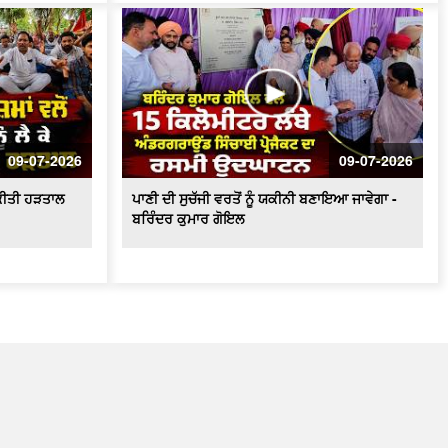
09-07-2026
09-07-2026
ੇ ਕੀਤੀ ਹੜਤਾਲ
ਪਾਣੀ ਦੀ ਸੁਚੱਜੀ ਵਰਤੋਂ ਨੂੰ ਯਕੀਨੀ ਬਣਾਇਆ ਜਾਵੇਗਾ -
ਬਰਿੰਦਰ ਕੁਮਾਰ ਗੋਇਲ