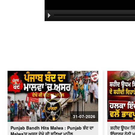
31-07-2026
Punjab Bandh Hits Malwa : Punjab ਬੰਦ ਦਾ
ਸ਼ਹੀਦ ਊਧਮ ਸਿੰਘ
Malwa'ਚ ਅਸਰ ਦੇਖੋ ਕੀ ਬਣਿਆ ਮਾਹੌਲ
ਇੰਚਾਰਜ ਨੋਨੀ ਮ