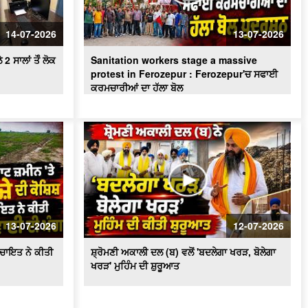
ਪਾਣੀ ਦੀ ਸੁਚੱਜੀ ਵਰਤੋਂ ਨੂੰ ਯਕੀਨੀ ਬਣਾਇਆ
ਜਾਵੇਗਾ - ਬਰਿੰਦਰ ਕੁਮਾਰ ਗੋਇਲ
14-07-2026
13-07-2026
 ਸਾਲਾਂ ਤੋੰ ਲੋਕ
Sanitation workers stage a massive
protest in Ferozepur : Ferozepur'ਚ ਸਫਾਈ
ਕਰਮਚਾਰੀਆਂ ਦਾ ਹੱਲਾ ਬੋਲ
13-07-2026
12-07-2026
ਪੰਚਾਇਤ ਨੇ ਕੀਤੀ
ਸ਼੍ਰੋਮਣੀ ਅਕਾਲੀ ਦਲ (ਬ) ਵਲੋਂ 'ਬਦਲੇਗਾ ਖਰੜ, ਬੋਲੇਗਾ
ਖਰੜ' ਮੁਹਿੰਮ ਦੀ ਸ਼ੁਰੂਆਤ