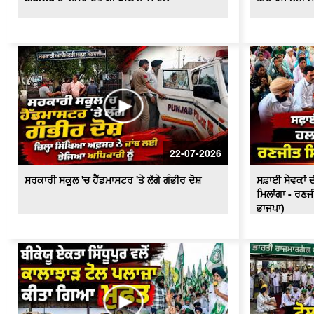
22-07-2026
ਸਰਕਾਰੀ ਸਕੂਲ 'ਚ ਹੈੱਡਮਾਸਟਰ 'ਤੇ ਲੱਗੇ ਗੰਭੀਰ ਦੋਸ਼
ਸਫ਼ਾਈ ਸੇਵਕਾਂ ਦੀ
ਮਿਲਾਂਗਾ - ਰਣਜ
ਭਾਜਪਾ)