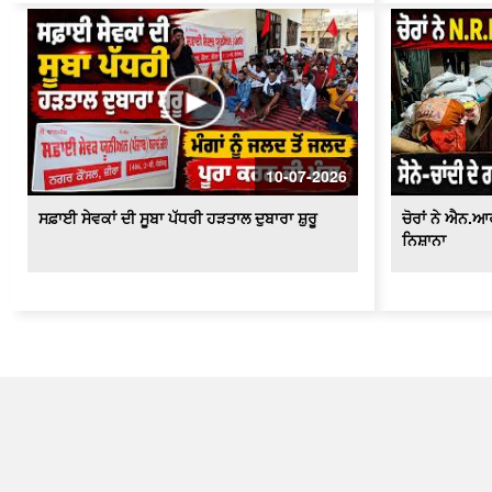
10-07-2026
ਸਫ਼ਾਈ ਸੇਵਕਾਂ ਦੀ ਸੂਬਾ ਪੱਧਰੀ ਹੜਤਾਲ ਦੁਬਾਰਾ ਸ਼ੁਰੂ
ਚੋਰਾਂ ਨੇ ਐਨ.
ਨਿਸ਼ਾਨਾ