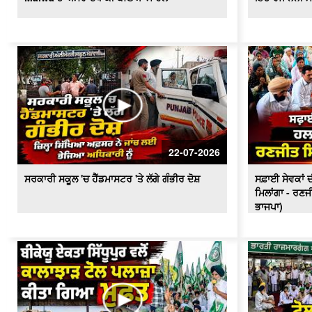
22-07-2026
ਸਰਕਾਰੀ ਸਕੂਲ 'ਚ ਹੈੱਡਮਾਸਟਰ 'ਤੇ ਲੱਗੇ ਗੰਭੀਰ ਦੋਸ਼
ਸਫ਼ਾਈ ਸੇਵਕਾਂ ਦੀ
ਮਿਲਾਂਗਾ - ਰਣਜ
ਭਾਜਪਾ)