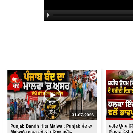
31-07-2026
Punjab Bandh Hits Malwa : Punjab ਬੰਦ ਦਾ
ਸ਼ਹੀਦ ਊਧਮ ਸਿੰਘ
Malwa'ਚ ਅਸਰ ਦੇਖੋ ਕੀ ਬਣਿਆ ਮਾਹੌਲ
ਇੰਚਾਰਜ ਨੋਨੀ ਮ