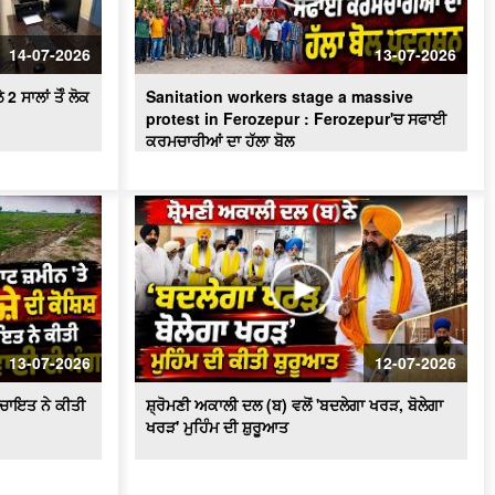
ਪਾਣੀ ਦੀ ਸੁਚੱਜੀ ਵਰਤੋਂ ਨੂੰ ਯਕੀਨੀ ਬਣਾਇਆ
ਜਾਵੇਗਾ - ਬਰਿੰਦਰ ਕੁਮਾਰ ਗੋਇਲ
14-07-2026
13-07-2026
 ਸਾਲਾਂ ਤੋੰ ਲੋਕ
Sanitation workers stage a massive
protest in Ferozepur : Ferozepur'ਚ ਸਫਾਈ
ਕਰਮਚਾਰੀਆਂ ਦਾ ਹੱਲਾ ਬੋਲ
13-07-2026
12-07-2026
ਪੰਚਾਇਤ ਨੇ ਕੀਤੀ
ਸ਼੍ਰੋਮਣੀ ਅਕਾਲੀ ਦਲ (ਬ) ਵਲੋਂ 'ਬਦਲੇਗਾ ਖਰੜ, ਬੋਲੇਗਾ
ਖਰੜ' ਮੁਹਿੰਮ ਦੀ ਸ਼ੁਰੂਆਤ