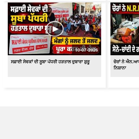
10-07-2026
ਸਫ਼ਾਈ ਸੇਵਕਾਂ ਦੀ ਸੂਬਾ ਪੱਧਰੀ ਹੜਤਾਲ ਦੁਬਾਰਾ ਸ਼ੁਰੂ
ਚੋਰਾਂ ਨੇ ਐਨ.
ਨਿਸ਼ਾਨਾ