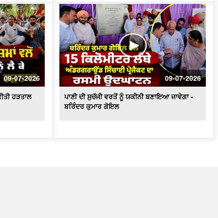
09-07-2026
09-07-2026
ੇ ਕੀਤੀ ਹੜਤਾਲ
ਪਾਣੀ ਦੀ ਸੁਚੱਜੀ ਵਰਤੋਂ ਨੂੰ ਯਕੀਨੀ ਬਣਾਇਆ ਜਾਵੇਗਾ -
ਬਰਿੰਦਰ ਕੁਮਾਰ ਗੋਇਲ