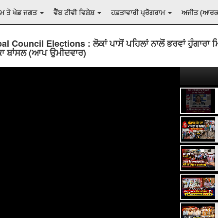
ਲਮ ਤੇ ਖੇਡ ਜਗਤ
ਵੈੱਬ ਟੀਵੀ ਵਿਸ਼ੇਸ਼
ਹਫ਼ਤਾਵਾਰੀ ਪ੍ਰੋਗਰਾਮ
ਅਜੀਤ (ਆਰ
l Council Elections : ਲੋਕਾਂ ਪਾਸੋਂ ਪਹਿਲਾਂ ਨਾਲੋਂ ਭਰਵਾਂ ਹੁੰਗਾਰਾ ਮ
ਿਕਾ ਬਾਂਸਲ (ਆਪ ਉਮੀਦਵਾਰ)