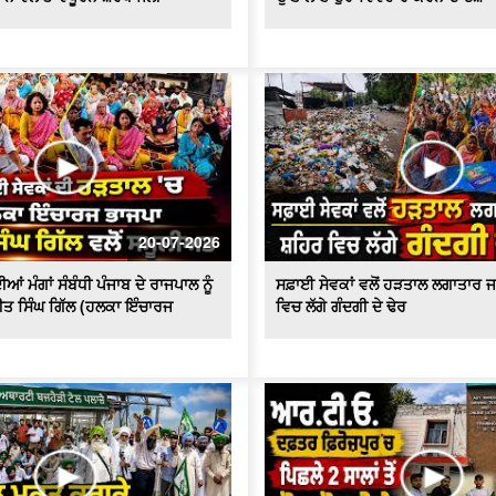
20-07-2026
ਆਂ ਮੰਗਾਂ ਸੰਬੰਧੀ ਪੰਜਾਬ ਦੇ ਰਾਜਪਾਲ ਨੂੰ
ਸਫ਼ਾਈ ਸੇਵਕਾਂ ਵਲੋਂ ਹੜਤਾਲ ਲਗਾਤਾਰ ਜ
ੀਤ ਸਿੰਘ ਗਿੱਲ (ਹਲਕਾ ਇੰਚਾਰਜ
ਵਿਚ ਲੱਗੇ ਗੰਦਗੀ ਦੇ ਢੇਰ