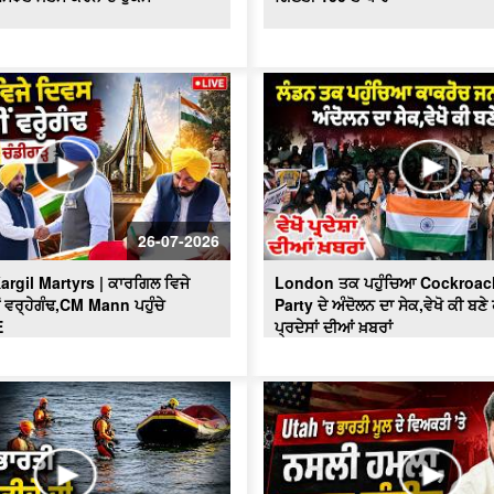
26-07-2026
argil Martyrs | ਕਾਰਗਿਲ ਵਿਜੇ
London ਤਕ ਪਹੁੰਚਿਆ Cockroac
 ਵਰ੍ਹੇਗੰਢ,CM Mann ਪਹੁੰਚੇ
Party ਦੇ ਅੰਦੋਲਨ ਦਾ ਸੇਕ,ਵੇਖੋ ਕੀ ਬਣੇ 
E
ਪ੍ਰਦੇਸਾਂ ਦੀਆਂ ਖ਼ਬਰਾਂ