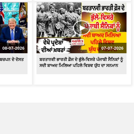
08-07-2026
07-07-2026
ੇ ਬਚਪਨ ਦੇ ਦੋਸਤ
ਬਰਤਾਨਵੀ ਭਾਰਤੀ ਫ਼ੌਜ ਦੇ ਭੁੱਲੇ-ਵਿਸਰੇ ਪੰਜਾਬੀ ਸੈਨਿਕਾਂ ਨੂੰ
ਸਦੀ ਬਾਅਦ ਮਿਲਿਆ ਪਹਿਲੇ ਵਿਸ਼ਵ ਯੁੱਧ ਦਾ ਸਨਮਾਨ