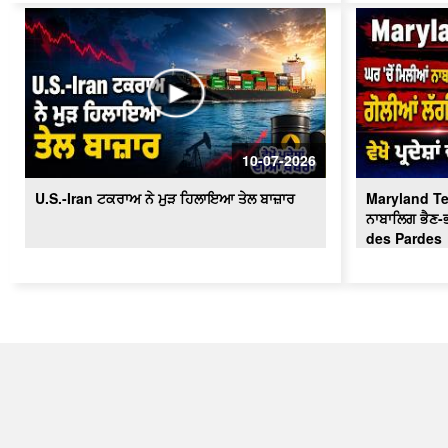
10-07-2026
U.S.-Iran ਟਕਰਾਅ ਨੇ ਮੁੜ ਹਿਲਾਇਆ ਤੇਲ ਬਾਜ਼ਾਰ
Maryland Terr
ਨਾਬਾਲਿਗ ਭੈਣ-ਭ
des Pardes