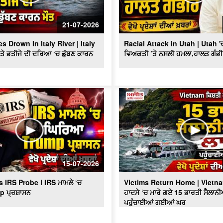
21-07-2026
s Drown In Italy River | Italy
Racial Attack in Utah | Utah 'ਚ
 ਤੇ ਭਤੀਜੇ ਦੀ ਦਰਿਆ ‘ਚ ਡੁੱਬਣ ਕਾਰਨ
ਵਿਅਕਤੀ ’ਤੇ ਨਸਲੀ ਹਮਲਾ,ਹਾਲਤ ਗੰਭ
15-07-2026
IRS Probe l IRS ਮਾਮਲੇ ‘ਚ
Victims Return Home | Vietn
p ਪ੍ਰਸ਼ਾਸਨ
ਹਾਦਸੇ ‘ਚ ਮਾਰੇ ਗਏ 15 ਭਾਰਤੀ ਸੈਲਾਨੀ
ਪਹੁੰਚਾਈਆਂ ਗਈਆਂ ਘਰ