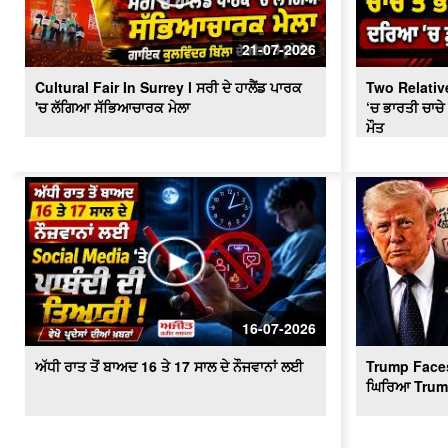
21-07-2026
Cultural Fair In Surrey l ਸਰੀ ਦੇ ਹਾਲੈਂਡ ਪਾਰਕ
Two Relative
'ਚ ਲੱਗਿਆ ਸੱਭਿਆਚਾਰਕ ਮੇਲਾ
‘ਚ ਭਾਰਤੀ ਚਾਚੇ
ਮੌਤ
16-07-2026
ਅੱਧੀ ਰਾਤ ਤੋਂ ਬਾਅਦ 16 ਤੇ 17 ਸਾਲ ਦੇ ਨੌਜਵਾਨਾਂ ਲਈ
Trump Faces 
ਘਿਰਿਆ Trum