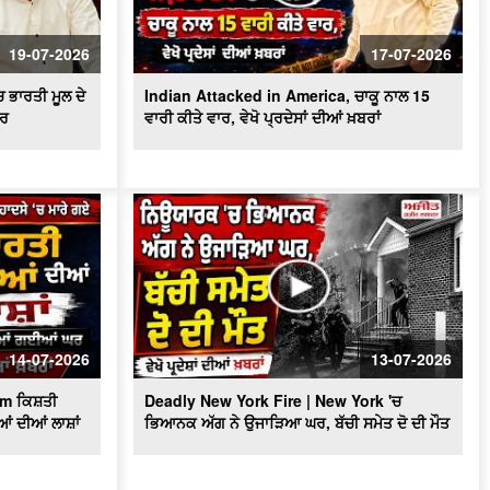
ਬਰਤਾਨਵੀ ਭਾਰਤੀ ਫ਼ੌਜ ਦੇ ਭੁੱਲੇ-ਵਿਸਰੇ ਪੰਜਾਬੀ
ਸੈਨਿਕਾਂ ਨੂੰ ਸਦੀ ਬਾਅਦ ਮਿਲਿਆ ਪਹਿਲੇ ਵਿਸ਼ਵ
19-07-2026
17-07-2026
ਯੁੱਧ ਦਾ ਸਨਮਾਨ
 ਭਾਰਤੀ ਮੂਲ ਦੇ
Indian Attacked in America, ਚਾਕੂ ਨਾਲ 15
ੀਰ
ਵਾਰੀ ਕੀਤੇ ਵਾਰ, ਵੇਖੋ ਪ੍ਰਦੇਸਾਂ ਦੀਆਂ ਖ਼ਬਰਾਂ
14-07-2026
13-07-2026
am ਕਿਸ਼ਤੀ
Deadly New York Fire | New York 'ਚ
ਆਂ ਦੀਆਂ ਲਾਸ਼ਾਂ
ਭਿਆਨਕ ਅੱਗ ਨੇ ਉਜਾੜਿਆ ਘਰ, ਬੱਚੀ ਸਮੇਤ ਦੋ ਦੀ ਮੌਤ