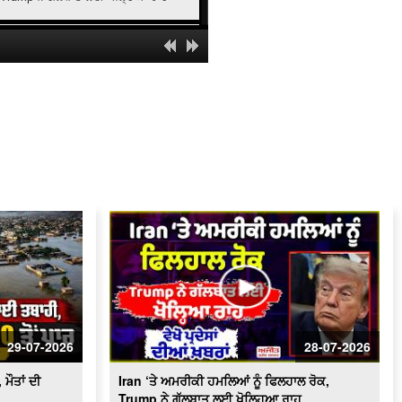
Michigan 'ਚ ਵੱਡਾ ਹਾਦਸਾ, ਅੱਗ ਲੱਗਣ ਕਾਰਨ
6 ਬੱਚਿਆਂ ਸਮੇਤ 8 ਮੌ/ਤਾਂ
Tribute To Kargil Martyrs | ਕਾਰਗਿਲ
ਵਿਜੇ ਦਿਵਸ ਦੀ 27ਵੀਂ ਵਰ੍ਹੇਗੰਢ,CM Mann
ਪਹੁੰਚੇ ਚੰਡੀਗੜ੍ਹ,LIVE
London ਤਕ ਪਹੁੰਚਿਆ Cockroach Janta
Party ਦੇ ਅੰਦੋਲਨ ਦਾ ਸੇਕ,ਵੇਖੋ ਕੀ ਬਣੇ
ਹਾਲਾਤ, ਵੇਖੋ ਪ੍ਰਦੇਸਾਂ ਦੀਆਂ ਖ਼ਬਰਾਂ
Deadly Floods Hit Afghanistan | 20
ਲੋਕਾਂ ਦੀ ਮੌਤ, 100 ਤੋਂ ਵੱਧ ਲਾਪਤਾ
Cultural Fair In Surrey l ਸਰੀ ਦੇ ਹਾਲੈਂਡ
ਪਾਰਕ 'ਚ ਲੱਗਿਆ ਸੱਭਿਆਚਾਰਕ ਮੇਲਾ
Two Relatives Drown In Italy River |
Italy ‘ਚ ਭਾਰਤੀ ਚਾਚੇ ਤੇ ਭਤੀਜੇ ਦੀ ਦਰਿਆ ‘ਚ
ਡੁੱਬਣ ਕਾਰਨ ਮੌਤ
29-07-2026
28-07-2026
Racial Attack in Utah | Utah 'ਚ ਭਾਰਤੀ
ਮੂਲ ਦੇ ਵਿਅਕਤੀ ’ਤੇ ਨਸਲੀ ਹਮਲਾ,ਹਾਲਤ
ਮੌਤਾਂ ਦੀ
Iran ‘ਤੇ ਅਮਰੀਕੀ ਹਮਲਿਆਂ ਨੂੰ ਫਿਲਹਾਲ ਰੋਕ,
ਗੰਭੀਰ
Trump ਨੇ ਗੱਲਬਾਤ ਲਈ ਖੋਲ੍ਹਿਆ ਰਾਹ