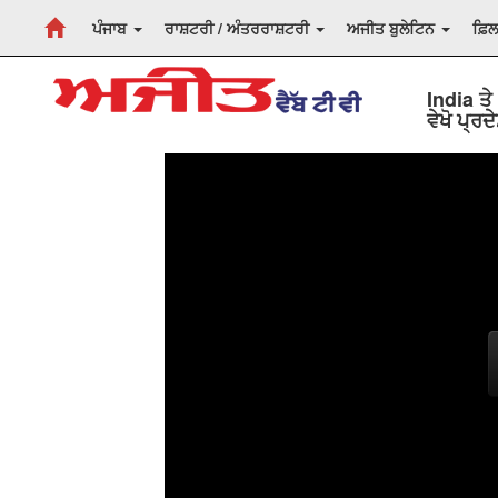
ਪੰਜਾਬ
ਰਾਸ਼ਟਰੀ / ਅੰਤਰਰਾਸ਼ਟਰੀ
ਅਜੀਤ ਬੁਲੇਟਿਨ
ਫ਼ਿ
India ਤੇ
ਵੇਖੋ ਪ੍ਰਦ