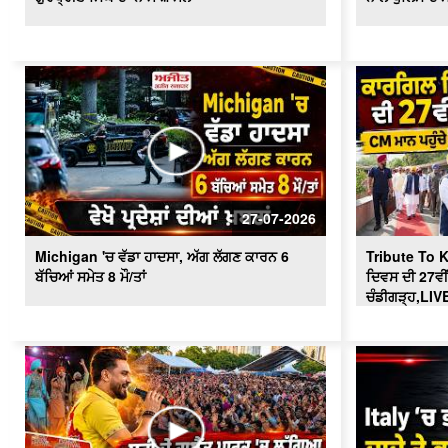
27-07-2026
Michigan 'ਚ ਵੱਡਾ ਹਾਦਸਾ, ਅੱਗ ਲੱਗਣ ਕਾਰਨ 6
Tribute To K
ਬੱਚਿਆਂ ਸਮੇਤ 8 ਮੌ/ਤਾਂ
ਦਿਵਸ ਦੀ 27ਵੀਂ
ਚੰਡੀਗੜ੍ਹ,LIV