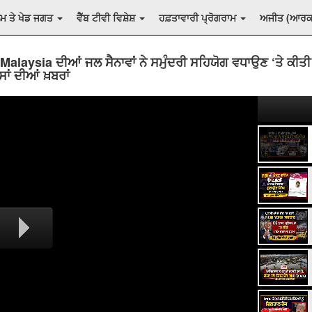
ਲਮ ਤੇ ਖੇਡ ਜਗਤ
ਵੈੱਬ ਟੀਵੀ ਵਿਸ਼ੇਸ਼
ਹਫ਼ਤਾਵਾਰੀ ਪ੍ਰੋਗਰਾਮ
ਅਜੀਤ (ਆਰ
 Malaysia ਦੀਆਂ ਜਲ ਸੈਨਾਵਾਂ ਨੇ ਸਮੁੰਦਰੀ ਸਹਿਯੋਗ ਵਧਾਉਣ ‘ਤੇ ਕੀਤ
ੇਸਾਂ ਦੀਆਂ ਖ਼ਬਰਾਂ