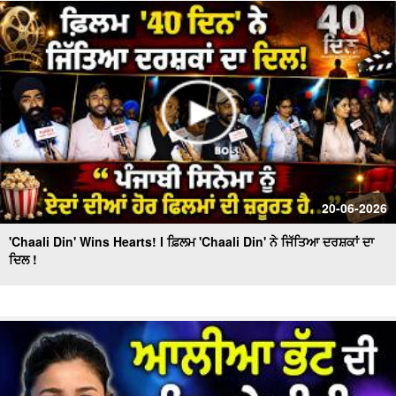
20-06-2026
'Chaali Din' Wins Hearts! l ਫ਼ਿਲਮ 'Chaali Din' ਨੇ ਜਿੱਤਿਆ ਦਰਸ਼ਕਾਂ ਦਾ
ਦਿਲ !