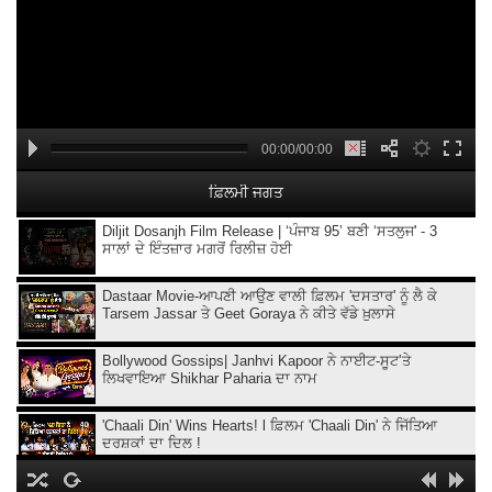
00:00/00:00
ਫ਼ਿਲਮੀ ਜਗਤ
Diljit Dosanjh Film Release | ‘ਪੰਜਾਬ 95’ ਬਣੀ ‘ਸਤਲੁਜ' - 3
ਸਾਲਾਂ ਦੇ ਇੰਤਜ਼ਾਰ ਮਗਰੋਂ ਰਿਲੀਜ਼ ਹੋਈ
Dastaar Movie-ਆਪਣੀ ਆਉਣ ਵਾਲੀ ਫ਼ਿਲਮ 'ਦਸਤਾਰ' ਨੂੰ ਲੈ ਕੇ
Tarsem Jassar ਤੇ Geet Goraya ਨੇ ਕੀਤੇ ਵੱਡੇ ਖ਼ੁਲਾਸੇ
Bollywood Gossips| Janhvi Kapoor ਨੇ ਨਾਈਟ-ਸੂਟ’ਤੇ
ਲਿਖਵਾਇਆ Shikhar Paharia ਦਾ ਨਾਮ
'Chaali Din' Wins Hearts! l ਫ਼ਿਲਮ 'Chaali Din' ਨੇ ਜਿੱਤਿਆ
ਦਰਸ਼ਕਾਂ ਦਾ ਦਿਲ !
Bollywood Gossips with Taran : Aamir Khan ਦੇ ਮੁੰਡੇ