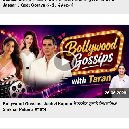
Jassar ਤੇ Geet Goraya ਨੇ ਕੀਤੇ ਵੱਡੇ ਖ਼ੁਲਾਸੇ
26-06-2026
Bollywood Gossips| Janhvi Kapoor ਨੇ ਨਾਈਟ-ਸੂਟ’ਤੇ ਲਿਖਵਾਇਆ
Shikhar Paharia ਦਾ ਨਾਮ