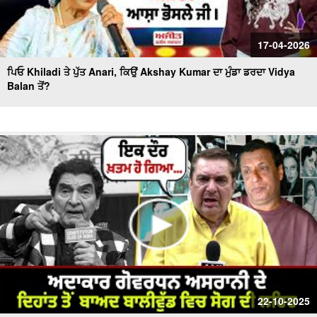
17-04-2026
ਪਿਓ Khiladi ਤੇ ਪੁੱਤ Anari, ਕਿਉਂ Akshay Kumar ਦਾ ਮੁੰਡਾ ਡਰਦਾ Vidya
Balan ਤੋਂ?
22-10-2025