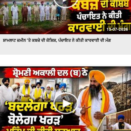
13-07-2026
ਸ਼ਾਮਲਾਟ ਜ਼ਮੀਨ 'ਤੇ ਕਬਜ਼ੇ ਦੀ ਕੋਸ਼ਿਸ਼, ਪੰਚਾਇਤ ਨੇ ਕੀਤੀ ਕਾਰਵਾਈ ਦੀ ਮੰਗ