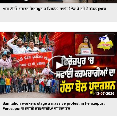
ਆਰ.ਟੀ.ਓ. ਦਫ਼ਤਰ ਫ਼ਿਰੋਜ਼ਪੁਰ ਚ ਪਿਛਲੇ 2 ਸਾਲਾਂ ਤੋੰ ਲੋਕ ਹੋ ਰਹੇ ਨੇ ਖੱਜਲ ਖੁਆਰ
13-07-2026
Sanitation workers stage a massive protest in Ferozepur :
Ferozepur'ਚ ਸਫਾਈ ਕਰਮਚਾਰੀਆਂ ਦਾ ਹੱਲਾ ਬੋਲ