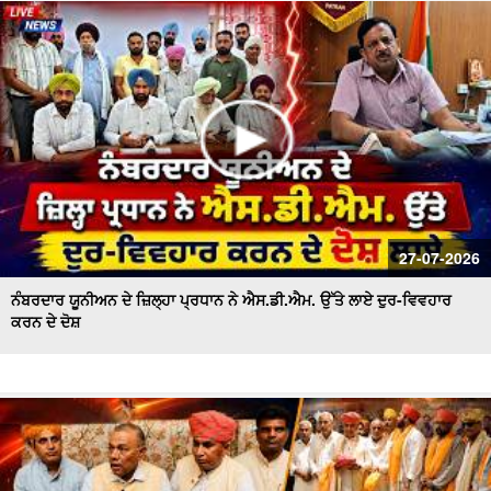
ਪਾਣੀ ਦੀ ਸੁਚੱਜੀ ਵਰਤੋਂ ਨੂੰ ਯਕੀਨੀ ਬਣਾਇਆ ਜਾਵੇਗਾ - ਬਰਿੰਦਰ ਕੁਮਾਰ
ਗੋਇਲ
27-07-2026
ਨੰਬਰਦਾਰ ਯੂਨੀਅਨ ਦੇ ਜ਼ਿਲ੍ਹਾ ਪ੍ਰਧਾਨ ਨੇ ਐਸ.ਡੀ.ਐਮ. ਉੱਤੇ ਲਾਏ ਦੁਰ-ਵਿਵਹਾਰ
ਕਰਨ ਦੇ ਦੋਸ਼