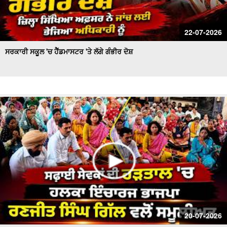
22-07-2026
ਸਰਕਾਰੀ ਸਕੂਲ 'ਚ ਹੈੱਡਮਾਸਟਰ 'ਤੇ ਲੱਗੇ ਗੰਭੀਰ ਦੋਸ਼
20-07-2026