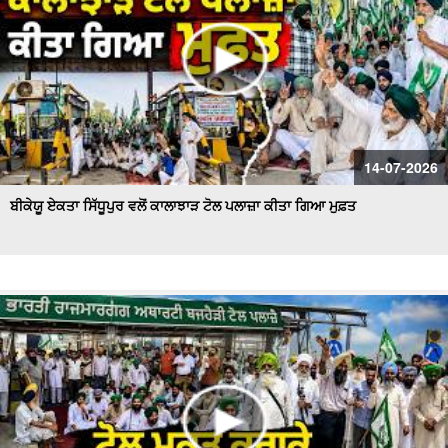
14-07-2026
ਬੀਕੇਯੂ ਏਕਤਾ ਸਿੱਧੂਪੁਰ ਵਲੋਂ ਕਾਲਾਝਾੜ ਟੋਲ ਪਲਾਜ਼ਾ ਕੀਤਾ ਗਿਆ ਮੁਫ਼ਤ