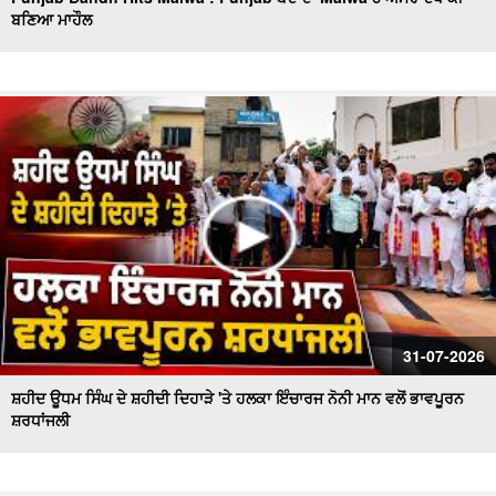
ਬਣਿਆ ਮਾਹੌਲ
Sanitation workers stage a massive protest in Ferozepur
: Ferozepur'ਚ ਸਫਾਈ ਕਰਮਚਾਰੀਆਂ ਦਾ ਹੱਲਾ ਬੋਲ
ਐਲ.ਏ.ਡੀ.ਸੀ. ਪ੍ਰਣਾਲੀ ਦੇ ਵਿਰੋਧ ਵਿਚ ਵਕੀਲ ਭਾਈਚਾਰੇ ਦਾ ਸੰਘਰਸ਼
ਹੋਰ ਤੇਜ਼
ਫ਼ਿਲਮ 'ਸਤਲੁਜ' 'ਤੇ ਪਾਬੰਦੀ ਦੇ ਵਿਰੋਧ ਵਿਚ ਐੱਸ.ਜੀ.ਪੀ.ਸੀ ਅਤੇ
ਸ਼੍ਰੋਮਣੀ ਅਕਾਲੀ ਦਲ (ਬ) ਵਲੋਂ ਵਿਸ਼ਾਲ ਰੋਸ ਮਾਰਚ
ਸ਼ਾਮਲਾਟ ਜ਼ਮੀਨ 'ਤੇ ਕਬਜ਼ੇ ਦੀ ਕੋਸ਼ਿਸ਼, ਪੰਚਾਇਤ ਨੇ ਕੀਤੀ ਕਾਰਵਾਈ ਦੀ
ਮੰਗ
ਸ਼੍ਰੋਮਣੀ ਅਕਾਲੀ ਦਲ (ਬ) ਵਲੋਂ 'ਬਦਲੇਗਾ ਖਰੜ, ਬੋਲੇਗਾ ਖਰੜ' ਮੁਹਿੰਮ
ਦੀ ਸ਼ੁਰੂਆਤ
ਸਫ਼ਾਈ ਸੇਵਕਾਂ ਦੀ ਸੂਬਾ ਪੱਧਰੀ ਹੜਤਾਲ ਦੁਬਾਰਾ ਸ਼ੁਰੂ
31-07-2026
ਸ਼ਹੀਦ ਊਧਮ ਸਿੰਘ ਦੇ ਸ਼ਹੀਦੀ ਦਿਹਾੜੇ 'ਤੇ ਹਲਕਾ ਇੰਚਾਰਜ ਨੋਨੀ ਮਾਨ ਵਲੋਂ ਭਾਵਪੂਰਨ
ਸ਼ਰਧਾਂਜਲੀ
ਚੋਰਾਂ ਨੇ ਐਨ.ਆਰ.ਆਈ ਪਰਿਵਾਰ ਦੇ ਘਰ ਨੂੰ ਬਣਾਇਆ ਨਿਸ਼ਾਨਾ
ਨਗਰ ਕੌਸਲ ਮੁਲਾਜ਼ਮਾਂ ਨੇ ਮੰਗਾਂ ਨੂੰ ਲੈ ਕੇ ਕੀਤੀ ਹੜਤਾਲ