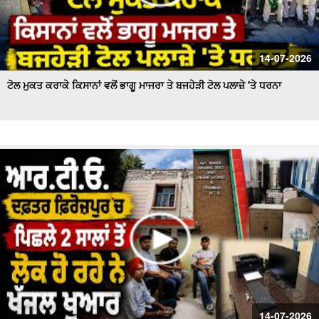
14-07-2026
ਟੋਲ ਮੁਕਤ ਕਰਾਕੇ ਕਿਸਾਨਾਂ ਵਲੋਂ ਭਾਗੂ ਮਾਜਰਾ ਤੇ ਬਜਹੇੜੀ ਟੋਲ ਪਲਾਜ਼ੇ 'ਤੇ ਧਰਨਾ
14-07-2026