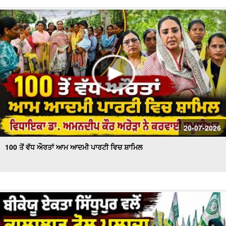
20-07-2026
100 ਤੋਂ ਵੱਧ ਔਰਤਾਂ ਆਮ ਆਦਮੀ ਪਾਰਟੀ ਵਿਚ ਸ਼ਾਮਿਲ