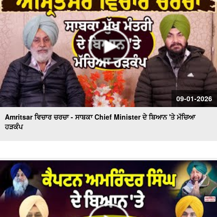
09-01-2026
Amritsar ਵਿਚਾਰ ਚਰਚਾ - ਸਾਬਕਾ Chief Minister ਦੇ ਬਿਆਨ 'ਤੇ ਮੱਚਿਆ
ਹੜਕੰਪ