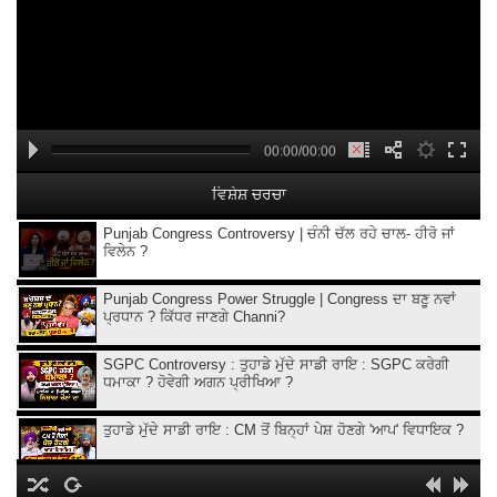
00:00/00:00
ਵਿਸ਼ੇਸ਼ ਚਰਚਾ
Punjab Congress Controversy | ਚੰਨੀ ਚੱਲ ਰਹੇ ਚਾਲ- ਹੀਰੋ ਜਾਂ
ਵਿਲੇਨ ?
Punjab Congress Power Struggle | Congress ਦਾ ਬਣੂ ਨਵਾਂ
ਪ੍ਰਧਾਨ ? ਕਿੱਧਰ ਜਾਣਗੇ Channi?
SGPC Controversy : ਤੁਹਾਡੇ ਮੁੱਦੇ ਸਾਡੀ ਰਾਇ : SGPC ਕਰੇਗੀ
ਧਮਾਕਾ ? ਹੋਵੇਗੀ ਅਗਨ ਪ੍ਰੀਖਿਆ ?
ਤੁਹਾਡੇ ਮੁੱਦੇ ਸਾਡੀ ਰਾਇ : CM ਤੋਂ ਬਿਨ੍ਹਾਂ ਪੇਸ਼ ਹੋਣਗੇ 'ਆਪ' ਵਿਧਾਇਕ ?
Sri Akal Takht Sahib l ਤੁਹਾਡੇ ਮੁੱਦੇ ਸਾਡੀ ਰਾਇ l ਖਤਰਨਾਕ ਹੋਵੇਗਾ