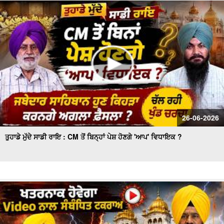
ਮੱਚਿਆ ਹੜਕੰਪ
ਕੈਪਟਨ ਅਮਰਿੰਦਰ ਸਿੰਘ ਦੇ ਬਿਆਨ 'ਤੇ ਸੁਖਬੀਰ ਸਿੰਘ ਬਾਦਲ ਚੁੱਪ ਕਿਉਂ
? ਕਾਂਗਰਸ ਵਿਚ ਸ਼ਾਮਿਲ ਹੋਣ ਦਾ ਸੱਚ !!
26-06-2026
ਤੁਹਾਡੇ ਮੁੱਦੇ ਸਾਡੀ ਰਾਇ : CM ਤੋਂ ਬਿਨ੍ਹਾਂ ਪੇਸ਼ ਹੋਣਗੇ 'ਆਪ' ਵਿਧਾਇਕ ?