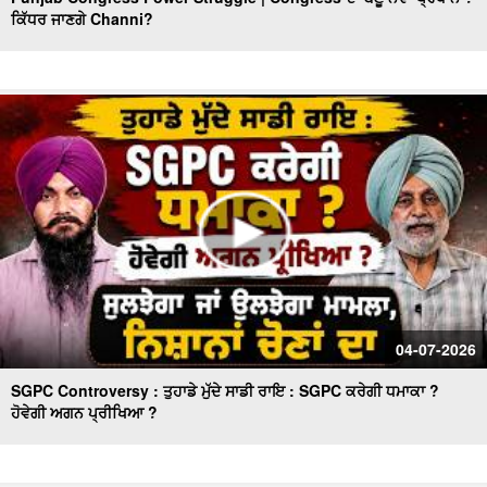
ਕਿੱਧਰ ਜਾਣਗੇ Channi?
ਨਿਮਰ ਹੋਈ ਸਰਕਾਰ ਦਾ ਕਿਹੜਾ ਹੋਵੇਗਾ ਅਗਲਾ ਪੈਂਤੜਾ, ਜਮ੍ਹਾਂ
ਕਰਵਾਉਣੇ ਪੈਣਗੇ ਅੰਮ੍ਰਿਤ ਛਕਣ ਦੇ ਸਰਟੀਫਿਕੇਟ
Congress ਕੱਟੇਗੀ ਕਈਆਂ ਦੀ ਟਿਕਟ,Leadership ਨਹੀਂ ਬਣਾ ਸਕੇਗੀ
ਆਪਣੇ ਲਾਡਲਿਆਂ ਨੂੰ ਉਮੀਦਵਾਰ
ਸਿਆਸਤ 'ਚ re - entry !, ਹੁਣ ਬਣੂ Sidhu CM ?
ਬਿਨ੍ਹਾਂ ‘ਸਨਮਾਨ’ ਦੇ ਦੁਨੀਆ ਤੋਂ ਰੁਖ਼ਸਤ ਹੋ ਗਏ ਸਿੱਖ ਪੂਰਾ ਨਾ ਹੋ
ਸਕਿਆ ਸ੍ਰੀ ਅਕਾਲ ਤਖ਼ਤ ਸਾਹਿਬ ਦਾ ਫ਼ੈਸਲਾ
ਵਿਚਾਰ ਚਰਚਾ ਅੰਮ੍ਰਿਤਸਰ - ਕਾਰਜਕਾਰੀ’ ਰਹੇਗਾ ਸ੍ਰੀ ਹਰਿਮੰਦਰ
ਸਾਹਿਬ ਦਾ ਹੈੱਡ ਗ੍ਰੰਥੀ !
ਅੰਮ੍ਰਿਤਸਰ ਵਿਚਾਰ ਚਰਚਾ: ਮੁੱਖ ਮੰਤਰੀ ਨੇ ਨਿਭਾਈ ਮਰਿਆਦਾ ਸ੍ਰੀ
04-07-2026
ਹਰਿਮੰਦਰ ਸਾਹਿਬ ਤੋਂ ਵਾਇਰਲ ਵੀਡਿਉ ਦਾ ਸੱਚ !
SGPC Controversy : ਤੁਹਾਡੇ ਮੁੱਦੇ ਸਾਡੀ ਰਾਇ : SGPC ਕਰੇਗੀ ਧਮਾਕਾ ?
ਹੋਵੇਗੀ ਅਗਨ ਪ੍ਰੀਖਿਆ ?
ਕੀ ਮੁੱਖ ਮੰਤਰੀ ਭਗਵੰਤ ਮਾਨ ਦੀ ਪੇਸ਼ੀ ਦੌਰਾਨ ਲਾਈਵ ਹੋਵੇਗੀ ਸਾਰੀ
ਕਾਰਵਾਈ ?
Amritsar ਵਿਚਾਰ ਚਰਚਾ - ਸਾਬਕਾ Chief Minister ਦੇ ਬਿਆਨ 'ਤੇ