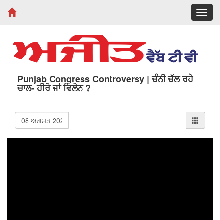
Toggl
navig
Punjab Congress Controversy | ਚੰਨੀ ਚੱਲ ਰਹੇ
ਚਾਲ- ਹੀਰੋ ਜਾਂ ਵਿਲੇਨ ?