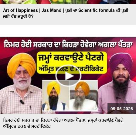
Art of Happiness | Jas Mand | ਖੁਸ਼ੀ ਦਾ Scientific formula ਕੀ ਖੁਸ਼ੀ
ਲਈ ਰੱਬ ਜ਼ਰੂਰੀ ਹੈ?
09-05-2026
ਨਿਮਰ ਹੋਈ ਸਰਕਾਰ ਦਾ ਕਿਹੜਾ ਹੋਵੇਗਾ ਅਗਲਾ ਪੈਂਤੜਾ, ਜਮ੍ਹਾਂ ਕਰਵਾਉਣੇ ਪੈਣਗੇ
ਅੰਮ੍ਰਿਤ ਛਕਣ ਦੇ ਸਰਟੀਫਿਕੇਟ