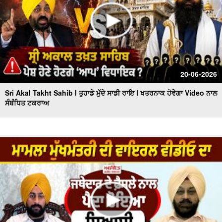
20-06-2026
Sri Akal Takht Sahib l ਤੁਹਾਡੇ ਮੁੱਦੇ ਸਾਡੀ ਰਾਇ l ਖਤਰਨਾਕ ਹੋਵੇਗਾ Video ਨਾਲ
ਸੰਬੰਧਿਤ ਟਕਰਾਅ