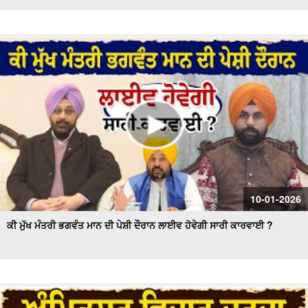
10-01-2026
ਕੀ ਮੁੱਖ ਮੰਤਰੀ ਭਗਵੰਤ ਮਾਨ ਦੀ ਪੇਸ਼ੀ ਦੌਰਾਨ ਲਾਈਵ ਹੋਵੇਗੀ ਸਾਰੀ ਕਾਰਵਾਈ ?