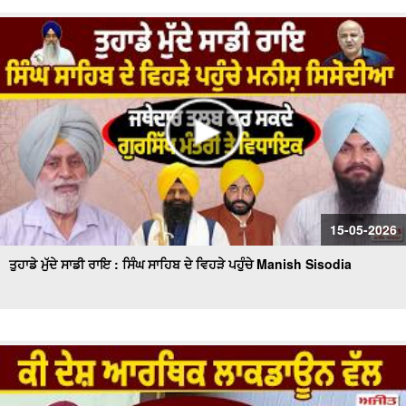
15-05-2026
ਤੁਹਾਡੇ ਮੁੱਦੇ ਸਾਡੀ ਰਾਇ : ਸਿੰਘ ਸਾਹਿਬ ਦੇ ਵਿਹੜੇ ਪਹੁੰਚੇ Manish Sisodia