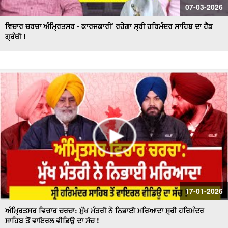
07-03-2026
ਵਿਚਾਰ ਚਰਚਾ ਅੰਮ੍ਰਿਤਸਰ - ਕਾਰਜਕਾਰੀ’ ਰਹੇਗਾ ਸ੍ਰੀ ਹਰਿਮੰਦਰ ਸਾਹਿਬ ਦਾ ਹੈੱਡ
ਗ੍ਰੰਥੀ !
17-01-2026
ਅੰਮ੍ਰਿਤਸਰ ਵਿਚਾਰ ਚਰਚਾ: ਮੁੱਖ ਮੰਤਰੀ ਨੇ ਨਿਭਾਈ ਮਰਿਆਦਾ ਸ੍ਰੀ ਹਰਿਮੰਦਰ
ਸਾਹਿਬ ਤੋਂ ਵਾਇਰਲ ਵੀਡਿਉ ਦਾ ਸੱਚ !