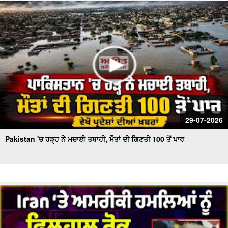
ਮੰਗ !
ਬਰਤਾਨਵੀ ਭਾਰਤੀ ਫ਼ੌਜ ਦੇ ਭੁੱਲੇ-ਵਿਸਰੇ ਪੰਜਾਬੀ ਸੈਨਿਕਾਂ ਨੂੰ ਸਦੀ ਬਾਅਦ
ਮਿਲਿਆ ਪਹਿਲੇ ਵਿਸ਼ਵ ਯੁੱਧ ਦਾ ਸਨਮਾਨ
29-07-2026
Pakistan 'ਚ ਹੜ੍ਹ ਨੇ ਮਚਾਈ ਤਬਾਹੀ, ਮੌਤਾਂ ਦੀ ਗਿਣਤੀ 100 ਤੋਂ ਪਾਰ