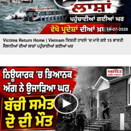
14-07-2026
Victims Return Home | Vietnam ਕਿਸ਼ਤੀ ਹਾਦਸੇ ‘ਚ ਮਾਰੇ ਗਏ 15 ਭਾਰਤੀ
ਸੈਲਾਨੀਆਂ ਦੀਆਂ ਲਾਸ਼ਾਂ ਪਹੁੰਚਾਈਆਂ ਗਈਆਂ ਘਰ