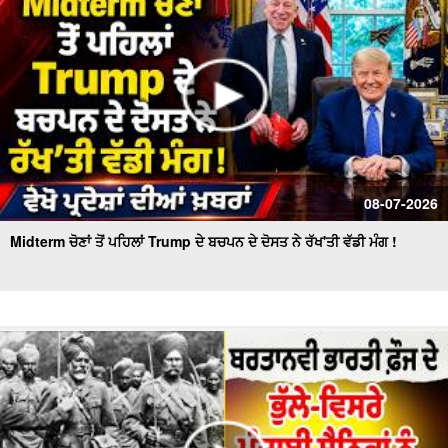
08-07-2026
Midterm ਚੋਣਾਂ ਤੋਂ ਪਹਿਲਾਂ Trump ਦੇ ਬਚਪਨ ਦੇ ਦੋਸਤ ਨੇ ਰੱਖ'ਤੀ ਵੱਡੀ ਮੰਗ !