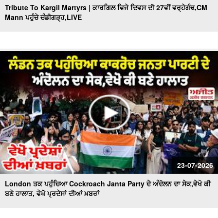
Tribute To Kargil Martyrs | ਕਾਰਗਿਲ ਵਿਜੇ ਦਿਵਸ ਦੀ 27ਵੀਂ ਵਰ੍ਹੇਗੰਢ,CM
Mann ਪਹੁੰਚੇ ਚੰਡੀਗੜ੍ਹ,LIVE
23-07-2026
London ਤਕ ਪਹੁੰਚਿਆ Cockroach Janta Party ਦੇ ਅੰਦੋਲਨ ਦਾ ਸੇਕ,ਵੇਖੋ ਕੀ
ਬਣੇ ਹਾਲਾਤ, ਵੇਖੋ ਪ੍ਰਦੇਸਾਂ ਦੀਆਂ ਖ਼ਬਰਾਂ