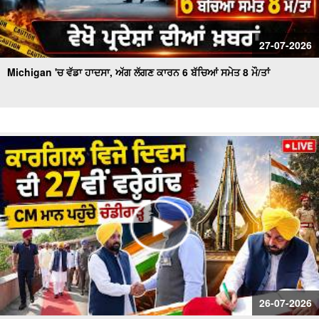
27-07-2026
Michigan 'ਚ ਵੱਡਾ ਹਾਦਸਾ, ਅੱਗ ਲੱਗਣ ਕਾਰਨ 6 ਬੱਚਿਆਂ ਸਮੇਤ 8 ਮੌ/ਤਾਂ
26-07-2026