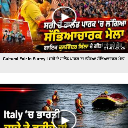
21-07-2026
Cultural Fair In Surrey l ਸਰੀ ਦੇ ਹਾਲੈਂਡ ਪਾਰਕ 'ਚ ਲੱਗਿਆ ਸੱਭਿਆਚਾਰਕ ਮੇਲਾ