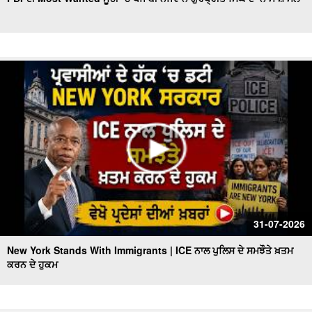
Indian Attacked in America, ਚਾਕੂ ਨਾਲ 15 ਵਾਰੀ ਕੀਤੇ ਵਾਰ,
ਵੇਖੋ ਪ੍ਰਦੇਸਾਂ ਦੀਆਂ ਖ਼ਬਰਾਂ
ਅੱਧੀ ਰਾਤ ਤੋਂ ਬਾਅਦ 16 ਤੇ 17 ਸਾਲ ਦੇ ਨੌਜਵਾਨਾਂ ਲਈ
Trump Faces IRS Probe l IRS ਮਾਮਲੇ ‘ਚ ਘਿਰਿਆ Trump
ਪ੍ਰਸ਼ਾਸਨ
Victims Return Home | Vietnam ਕਿਸ਼ਤੀ ਹਾਦਸੇ ‘ਚ ਮਾਰੇ ਗਏ
15 ਭਾਰਤੀ ਸੈਲਾਨੀਆਂ ਦੀਆਂ ਲਾਸ਼ਾਂ ਪਹੁੰਚਾਈਆਂ ਗਈਆਂ ਘਰ
Deadly New York Fire | New York 'ਚ ਭਿਆਨਕ ਅੱਗ ਨੇ
ਉਜਾੜਿਆ ਘਰ, ਬੱਚੀ ਸਮੇਤ ਦੋ ਦੀ ਮੌਤ
U.S.-Iran ਟਕਰਾਅ ਨੇ ਮੁੜ ਹਿਲਾਇਆ ਤੇਲ ਬਾਜ਼ਾਰ
31-07-2026
New York Stands With Immigrants | ICE ਨਾਲ ਪੁਲਿਸ ਦੇ ਸਮਝੌਤੇ ਖ਼ਤਮ
ਕਰਨ ਦੇ ਹੁਕਮ
Maryland Terrible Incident | ਘਰ 'ਚੋਂ ਮਿਲੀਆਂ ਨਾਬਾਲਿਗ ਭੈਣ-
ਭਰਾ ਦੀਆਂ ਗੋ.ਲੀਆਂ ਲੱਗੀਆਂ ਲਾ.ਸ਼ਾਂ | des Pardes
Midterm ਚੋਣਾਂ ਤੋਂ ਪਹਿਲਾਂ Trump ਦੇ ਬਚਪਨ ਦੇ ਦੋਸਤ ਨੇ ਰੱਖ'ਤੀ ਵੱਡੀ