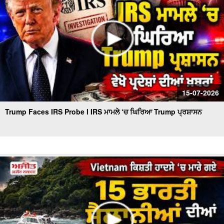
15-07-2026
Trump Faces IRS Probe l IRS ਮਾਮਲੇ ‘ਚ ਘਿਰਿਆ Trump ਪ੍ਰਸ਼ਾਸਨ