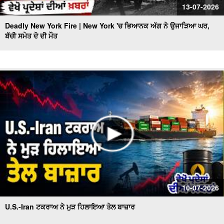
13-07-2026
Deadly New York Fire | New York 'ਚ ਭਿਆਨਕ ਅੱਗ ਨੇ ਉਜਾੜਿਆ ਘਰ,
ਬੱਚੀ ਸਮੇਤ ਦੋ ਦੀ ਮੌਤ
10-07-2026
U.S.-Iran ਟਕਰਾਅ ਨੇ ਮੁੜ ਹਿਲਾਇਆ ਤੇਲ ਬਾਜ਼ਾਰ