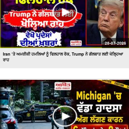
28-07-2026
Iran ‘ਤੇ ਅਮਰੀਕੀ ਹਮਲਿਆਂ ਨੂੰ ਫਿਲਹਾਲ ਰੋਕ, Trump ਨੇ ਗੱਲਬਾਤ ਲਈ ਖੋਲ੍ਹਿਆ
ਰਾਹ