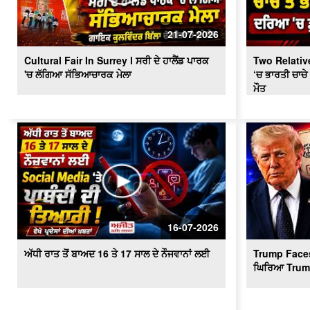
21-07-2026
Cultural Fair In Surrey l ਸਰੀ ਦੇ ਹਾਲੈਂਡ ਪਾਰਕ
Two Relative
'ਚ ਲੱਗਿਆ ਸੱਭਿਆਚਾਰਕ ਮੇਲਾ
‘ਚ ਭਾਰਤੀ ਚਾਚੇ
ਮੌਤ
16-07-2026
ਅੱਧੀ ਰਾਤ ਤੋਂ ਬਾਅਦ 16 ਤੇ 17 ਸਾਲ ਦੇ ਨੌਜਵਾਨਾਂ ਲਈ
Trump Faces 
ਘਿਰਿਆ Trum