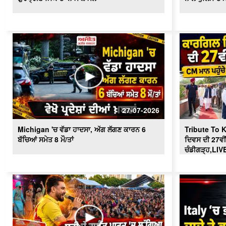
27-07-2026
Michigan 'ਚ ਵੱਡਾ ਹਾਦਸਾ, ਅੱਗ ਲੱਗਣ ਕਾਰਨ 6
Tribute To K
ਬੱਚਿਆਂ ਸਮੇਤ 8 ਮੌ/ਤਾਂ
ਦਿਵਸ ਦੀ 27ਵੀਂ
ਚੰਡੀਗੜ੍ਹ,LIV