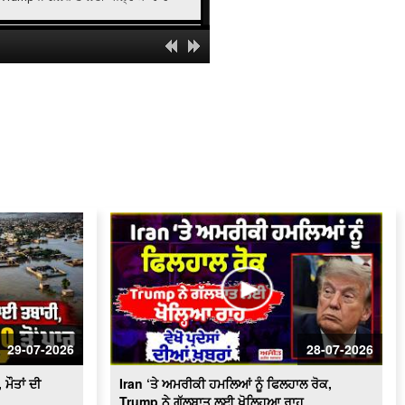
Michigan 'ਚ ਵੱਡਾ ਹਾਦਸਾ, ਅੱਗ ਲੱਗਣ ਕਾਰਨ
6 ਬੱਚਿਆਂ ਸਮੇਤ 8 ਮੌ/ਤਾਂ
Tribute To Kargil Martyrs | ਕਾਰਗਿਲ
ਵਿਜੇ ਦਿਵਸ ਦੀ 27ਵੀਂ ਵਰ੍ਹੇਗੰਢ,CM Mann
ਪਹੁੰਚੇ ਚੰਡੀਗੜ੍ਹ,LIVE
London ਤਕ ਪਹੁੰਚਿਆ Cockroach Janta
Party ਦੇ ਅੰਦੋਲਨ ਦਾ ਸੇਕ,ਵੇਖੋ ਕੀ ਬਣੇ
ਹਾਲਾਤ, ਵੇਖੋ ਪ੍ਰਦੇਸਾਂ ਦੀਆਂ ਖ਼ਬਰਾਂ
Deadly Floods Hit Afghanistan | 20
ਲੋਕਾਂ ਦੀ ਮੌਤ, 100 ਤੋਂ ਵੱਧ ਲਾਪਤਾ
Cultural Fair In Surrey l ਸਰੀ ਦੇ ਹਾਲੈਂਡ
ਪਾਰਕ 'ਚ ਲੱਗਿਆ ਸੱਭਿਆਚਾਰਕ ਮੇਲਾ
Two Relatives Drown In Italy River |
Italy ‘ਚ ਭਾਰਤੀ ਚਾਚੇ ਤੇ ਭਤੀਜੇ ਦੀ ਦਰਿਆ ‘ਚ
ਡੁੱਬਣ ਕਾਰਨ ਮੌਤ
29-07-2026
28-07-2026
Racial Attack in Utah | Utah 'ਚ ਭਾਰਤੀ
ਮੂਲ ਦੇ ਵਿਅਕਤੀ ’ਤੇ ਨਸਲੀ ਹਮਲਾ,ਹਾਲਤ
ਮੌਤਾਂ ਦੀ
Iran ‘ਤੇ ਅਮਰੀਕੀ ਹਮਲਿਆਂ ਨੂੰ ਫਿਲਹਾਲ ਰੋਕ,
ਗੰਭੀਰ
Trump ਨੇ ਗੱਲਬਾਤ ਲਈ ਖੋਲ੍ਹਿਆ ਰਾਹ