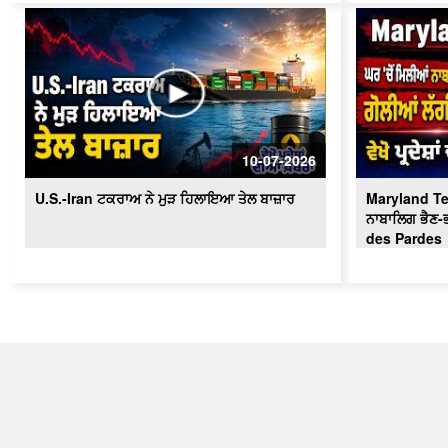
10-07-2026
U.S.-Iran ਟਕਰਾਅ ਨੇ ਮੁੜ ਹਿਲਾਇਆ ਤੇਲ ਬਾਜ਼ਾਰ
Maryland Terr
ਨਾਬਾਲਿਗ ਭੈਣ-ਭ
des Pardes