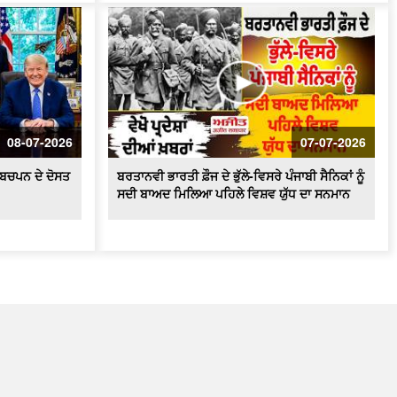
08-07-2026
07-07-2026
ੇ ਬਚਪਨ ਦੇ ਦੋਸਤ
ਬਰਤਾਨਵੀ ਭਾਰਤੀ ਫ਼ੌਜ ਦੇ ਭੁੱਲੇ-ਵਿਸਰੇ ਪੰਜਾਬੀ ਸੈਨਿਕਾਂ ਨੂੰ
ਸਦੀ ਬਾਅਦ ਮਿਲਿਆ ਪਹਿਲੇ ਵਿਸ਼ਵ ਯੁੱਧ ਦਾ ਸਨਮਾਨ