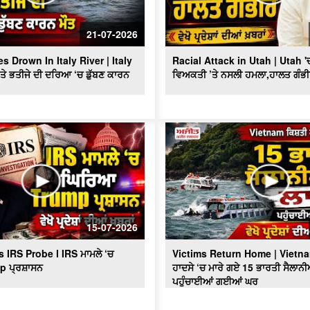
21-07-2026
s Drown In Italy River | Italy
Racial Attack in Utah | Utah 'ਚ
 ਤੇ ਭਤੀਜੇ ਦੀ ਦਰਿਆ ‘ਚ ਡੁੱਬਣ ਕਾਰਨ
ਵਿਅਕਤੀ ’ਤੇ ਨਸਲੀ ਹਮਲਾ,ਹਾਲਤ ਗੰਭ
15-07-2026
IRS Probe l IRS ਮਾਮਲੇ ‘ਚ
Victims Return Home | Vietn
p ਪ੍ਰਸ਼ਾਸਨ
ਹਾਦਸੇ ‘ਚ ਮਾਰੇ ਗਏ 15 ਭਾਰਤੀ ਸੈਲਾਨੀ
ਪਹੁੰਚਾਈਆਂ ਗਈਆਂ ਘਰ