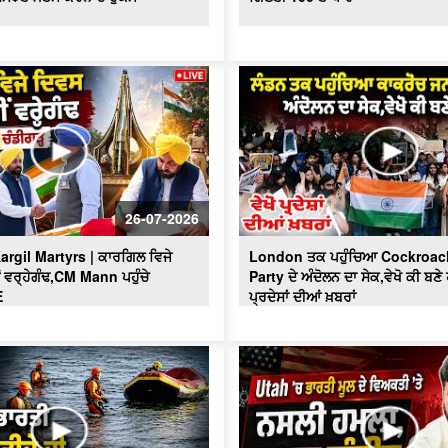
26-07-2026
argil Martyrs | ਕਾਰਗਿਲ ਵਿਜੇ
London ਤਕ ਪਹੁੰਚਿਆ Cockroac
 ਵਰ੍ਹੇਗੰਢ,CM Mann ਪਹੁੰਚੇ
Party ਦੇ ਅੰਦੋਲਨ ਦਾ ਸੇਕ,ਵੇਖੋ ਕੀ ਬਣੇ 
E
ਪ੍ਰਦੇਸਾਂ ਦੀਆਂ ਖ਼ਬਰਾਂ