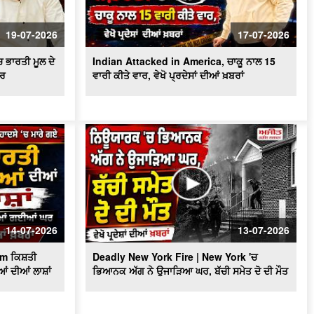
ਬਰਤਾਨਵੀ ਭਾਰਤੀ ਫ਼ੌਜ ਦੇ ਭੁੱਲੇ-ਵਿਸਰੇ ਪੰਜਾਬੀ
ਸੈਨਿਕਾਂ ਨੂੰ ਸਦੀ ਬਾਅਦ ਮਿਲਿਆ ਪਹਿਲੇ ਵਿਸ਼ਵ
19-07-2026
17-07-2026
ਯੁੱਧ ਦਾ ਸਨਮਾਨ
 ਭਾਰਤੀ ਮੂਲ ਦੇ
Indian Attacked in America, ਚਾਕੂ ਨਾਲ 15
ੀਰ
ਵਾਰੀ ਕੀਤੇ ਵਾਰ, ਵੇਖੋ ਪ੍ਰਦੇਸਾਂ ਦੀਆਂ ਖ਼ਬਰਾਂ
14-07-2026
13-07-2026
am ਕਿਸ਼ਤੀ
Deadly New York Fire | New York 'ਚ
ਆਂ ਦੀਆਂ ਲਾਸ਼ਾਂ
ਭਿਆਨਕ ਅੱਗ ਨੇ ਉਜਾੜਿਆ ਘਰ, ਬੱਚੀ ਸਮੇਤ ਦੋ ਦੀ ਮੌਤ