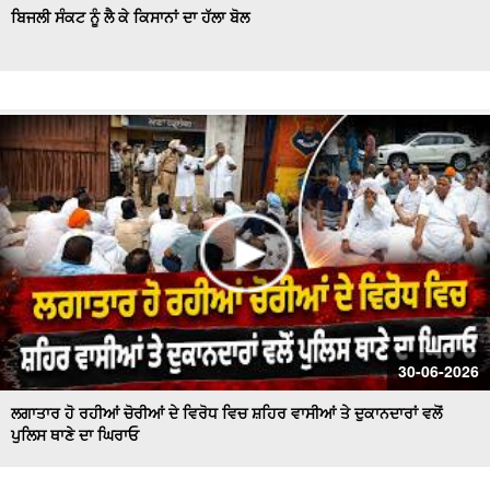
ਬਿਜਲੀ ਸੰਕਟ ਨੂੰ ਲੈ ਕੇ ਕਿਸਾਨਾਂ ਦਾ ਹੱਲਾ ਬੋਲ
30-06-2026
ਲਗਾਤਾਰ ਹੋ ਰਹੀਆਂ ਚੋਰੀਆਂ ਦੇ ਵਿਰੋਧ ਵਿਚ ਸ਼ਹਿਰ ਵਾਸੀਆਂ ਤੇ ਦੁਕਾਨਦਾਰਾਂ ਵਲੋਂ
ਪੁਲਿਸ ਥਾਣੇ ਦਾ ਘਿਰਾਓ