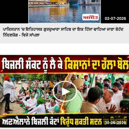
02-07-2026
ਪਾਕਿਸਤਾਨ 'ਚ ਇਤਿਹਾਸਕ ਗੁਰਦੁਆਰਾ ਸਾਹਿਬ ਦਾ ਇਕ ਹਿੱਸਾ ਢਾਹਿਆ ਜਾਣਾ ਬੇਹੱਦ
ਨਿੰਦਣਯੋਗ - ਵਿਜੇ ਸਾਂਪਲਾ
30-06-2026