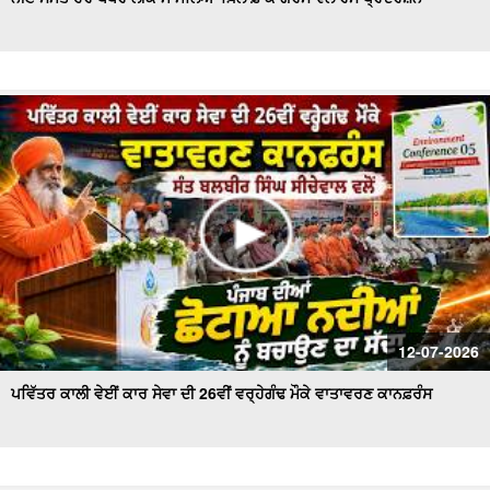
ਪੰਜ ਤੱਤਾ ਚ ਵਿਲੀਨ ਹੋਇਆ ਗੋਪੀ ਨਿੱਝਰ, ਪਿਤਾ ਨੇ ਦਿਖਾਈ ਚਿਖਾ ਨੂੰ
ਅਗਨੀ
ਵੋਟਰ ਸੂਚੀਆਂ 'ਚ ਗੜਬੜੀਆਂ ਨੂੰ ਲੈ ਕੇ ਤੀਕਸ਼ਨ ਸੂਦ ਵਲੋਂ ਡੀਸੀ ਨੂੰ ਮੰਗ
ਪੱਤਰ
ਟਰਾਂਸਫਾਰਮਰ ਵਿਚ ਸ਼ਾਰਟ ਸਰਕਟ ਹੋਣ ਕਾਰਨ ਲੱਗੀ ਭਿਆਨਕ ਅੱਗ
ਦੋਆਬਾ ਖ਼ਾਸ - ਕੁਦਰਤ ਨਾਲ ਵਿਰੋਧ ਮਨੁੱਖ ਲਈ ਖ਼ਤਰਨਾਕ : ਸੰਤ
ਸੀਚੇਵਾਲ
ਦੋਆਬਾ ਖ਼ਾਸ : ਸੱਲਾਂ ਤੇ ਲਾਦੀਆਂ ਵਿਚਕਾਰ ਅੱ.ਗ ਲੱਗਣ ਨਾਲ ਸੈਂਕੜੇ
ਏਕੜ ਫਸਲ ਅਗਨ ਭੇਂਟ
ਮੰਡੀਆਂ ਵਿਚ ਕਣਕ ਦੀ ਖ਼ਰੀਦ ਕੇ ਪੁਖਤਾ ਪ੍ਰਬੰਧ, 5.30 ਲੱਖ ਮੀਟਰਿਕ
12-07-2026
ਟਨ ਖ਼ਰੀਦ ਦਾ ਅਨੁਮਾਨ - Mohinder Bhagat
ਪਵਿੱਤਰ ਕਾਲੀ ਵੇਈਂ ਕਾਰ ਸੇਵਾ ਦੀ 26ਵੀਂ ਵਰ੍ਹੇਗੰਢ ਮੌਕੇ ਵਾਤਾਵਰਣ ਕਾਨਫ਼ਰੰਸ
ਆਗੂਆਂ ਨੂੰ ਘਰਾਂ 'ਚ ਨਜ਼ਰਬੰਦ ਕਾਰਨ 'ਤੇ ਭੜਕੇ ਕਿਸਾਨ , ਕੀਤਾ ਰੋਸ
ਪ੍ਰਦਰਸ਼ਨ
ਕਿਸਾਨ ਮਜ਼ਦੂਰ ਸੰਘਰਸ਼ ਕਮੇਟੀ ਵਲੋਂ Press Conference, ਮੰਡੀਆਂ