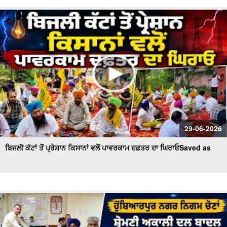
29-06-2026
ਬਿਜਲੀ ਕੱਟਾਂ ਤੋਂ ਪ੍ਰੇਸ਼ਾਨ ਕਿਸਾਨਾਂ ਵਲੋਂ ਪਾਵਰਕਾਮ ਦਫ਼ਤਰ ਦਾ ਘਿਰਾਓSaved as