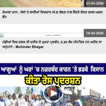
21-04-2026
ਦੋਆਬਾ ਖ਼ਾਸ : ਸੱਲਾਂ ਤੇ ਲਾਦੀਆਂ ਵਿਚਕਾਰ ਅੱ.ਗ ਲੱਗਣ ਨਾਲ ਸੈਂਕੜੇ ਏਕੜ ਫਸਲ ਅਗਨ
ਭੇਂਟ
18-04-2026
ਮੰਡੀਆਂ ਵਿਚ ਕਣਕ ਦੀ ਖ਼ਰੀਦ ਕੇ ਪੁਖਤਾ ਪ੍ਰਬੰਧ, 5.30 ਲੱਖ ਮੀਟਰਿਕ ਟਨ ਖ਼ਰੀਦ ਦਾ
ਅਨੁਮਾਨ - Mohinder Bhagat