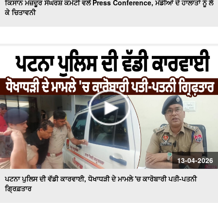
ਕਿਸਾਨ ਮਜ਼ਦੂਰ ਸੰਘਰਸ਼ ਕਮੇਟੀ ਵਲੋਂ Press Conference, ਮੰਡੀਆਂ ਦੇ ਹਾਲਾਤਾਂ ਨੂੰ ਲੈ
ਕੇ ਚਿਤਾਵਨੀ
13-04-2026
ਪਟਨਾ ਪੁਲਿਸ ਦੀ ਵੱਡੀ ਕਾਰਵਾਈ, ਧੋਖਾਧੜੀ ਦੇ ਮਾਮਲੇ 'ਚ ਕਾਰੋਬਾਰੀ ਪਤੀ-ਪਤਨੀ
ਗ੍ਰਿਫ਼ਤਾਰ