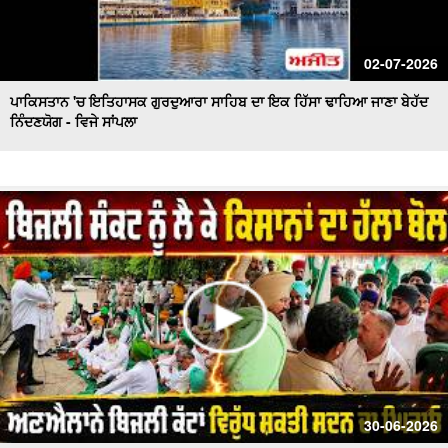
02-07-2026
ਪਾਕਿਸਤਾਨ 'ਚ ਇਤਿਹਾਸਕ ਗੁਰਦੁਆਰਾ ਸਾਹਿਬ ਦਾ ਇਕ ਹਿੱਸਾ ਢਾਹਿਆ ਜਾਣਾ ਬੇਹੱਦ
ਨਿੰਦਣਯੋਗ - ਵਿਜੇ ਸਾਂਪਲਾ
30-06-2026