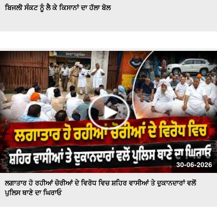
ਬਿਜਲੀ ਸੰਕਟ ਨੂੰ ਲੈ ਕੇ ਕਿਸਾਨਾਂ ਦਾ ਹੱਲਾ ਬੋਲ
30-06-2026
ਲਗਾਤਾਰ ਹੋ ਰਹੀਆਂ ਚੋਰੀਆਂ ਦੇ ਵਿਰੋਧ ਵਿਚ ਸ਼ਹਿਰ ਵਾਸੀਆਂ ਤੇ ਦੁਕਾਨਦਾਰਾਂ ਵਲੋਂ
ਪੁਲਿਸ ਥਾਣੇ ਦਾ ਘਿਰਾਓ