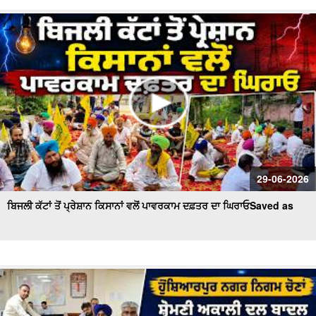
29-06-2026
ਬਿਜਲੀ ਕੱਟਾਂ ਤੋਂ ਪ੍ਰੇਸ਼ਾਨ ਕਿਸਾਨਾਂ ਵਲੋਂ ਪਾਵਰਕਾਮ ਦਫ਼ਤਰ ਦਾ ਘਿਰਾਓSaved as