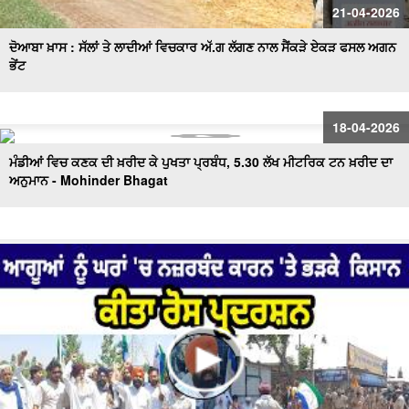
21-04-2026
ਦੋਆਬਾ ਖ਼ਾਸ : ਸੱਲਾਂ ਤੇ ਲਾਦੀਆਂ ਵਿਚਕਾਰ ਅੱ.ਗ ਲੱਗਣ ਨਾਲ ਸੈਂਕੜੇ ਏਕੜ ਫਸਲ ਅਗਨ
ਭੇਂਟ
18-04-2026
ਮੰਡੀਆਂ ਵਿਚ ਕਣਕ ਦੀ ਖ਼ਰੀਦ ਕੇ ਪੁਖਤਾ ਪ੍ਰਬੰਧ, 5.30 ਲੱਖ ਮੀਟਰਿਕ ਟਨ ਖ਼ਰੀਦ ਦਾ
ਅਨੁਮਾਨ - Mohinder Bhagat