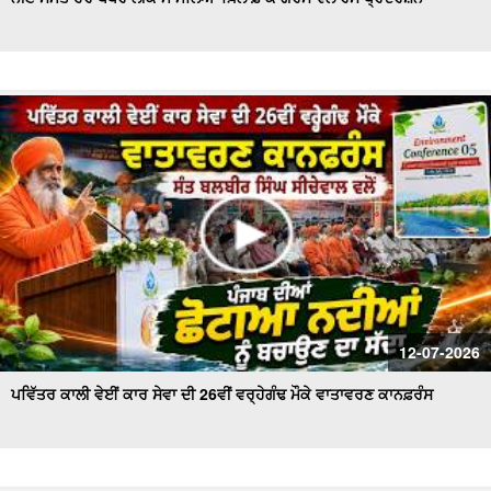
ਪੰਜ ਤੱਤਾ ਚ ਵਿਲੀਨ ਹੋਇਆ ਗੋਪੀ ਨਿੱਝਰ, ਪਿਤਾ ਨੇ ਦਿਖਾਈ ਚਿਖਾ ਨੂੰ
ਅਗਨੀ
ਵੋਟਰ ਸੂਚੀਆਂ 'ਚ ਗੜਬੜੀਆਂ ਨੂੰ ਲੈ ਕੇ ਤੀਕਸ਼ਨ ਸੂਦ ਵਲੋਂ ਡੀਸੀ ਨੂੰ ਮੰਗ
ਪੱਤਰ
ਦੋਆਬਾ ਖ਼ਾਸ - ਕੁਦਰਤ ਨਾਲ ਵਿਰੋਧ ਮਨੁੱਖ ਲਈ ਖ਼ਤਰਨਾਕ : ਸੰਤ
ਸੀਚੇਵਾਲ
ਐਚ.ਪੀ.ਗੈਸ ਟੈਂਕਰ ਨੇ ਲਈ ਇਕ ਵਿਅਕਤੀ ਦੀ ਜਾਨ , ਪਰਿਵਾਰ ਦਾ ਰੋ-
ਰੋ ਬੁਰਾ ਹਾਲ
ਦੋਆਬਾ ਖ਼ਾਸ : ਸੱਲਾਂ ਤੇ ਲਾਦੀਆਂ ਵਿਚਕਾਰ ਅੱ.ਗ ਲੱਗਣ ਨਾਲ ਸੈਂਕੜੇ
ਏਕੜ ਫਸਲ ਅਗਨ ਭੇਂਟ
ਮੰਡੀਆਂ ਵਿਚ ਕਣਕ ਦੀ ਖ਼ਰੀਦ ਕੇ ਪੁਖਤਾ ਪ੍ਰਬੰਧ, 5.30 ਲੱਖ ਮੀਟਰਿਕ
12-07-2026
ਟਨ ਖ਼ਰੀਦ ਦਾ ਅਨੁਮਾਨ - Mohinder Bhagat
ਪਵਿੱਤਰ ਕਾਲੀ ਵੇਈਂ ਕਾਰ ਸੇਵਾ ਦੀ 26ਵੀਂ ਵਰ੍ਹੇਗੰਢ ਮੌਕੇ ਵਾਤਾਵਰਣ ਕਾਨਫ਼ਰੰਸ
ਆਗੂਆਂ ਨੂੰ ਘਰਾਂ 'ਚ ਨਜ਼ਰਬੰਦ ਕਾਰਨ 'ਤੇ ਭੜਕੇ ਕਿਸਾਨ , ਕੀਤਾ ਰੋਸ
ਪ੍ਰਦਰਸ਼ਨ
ਕਿਸਾਨ ਮਜ਼ਦੂਰ ਸੰਘਰਸ਼ ਕਮੇਟੀ ਵਲੋਂ Press Conference, ਮੰਡੀਆਂ