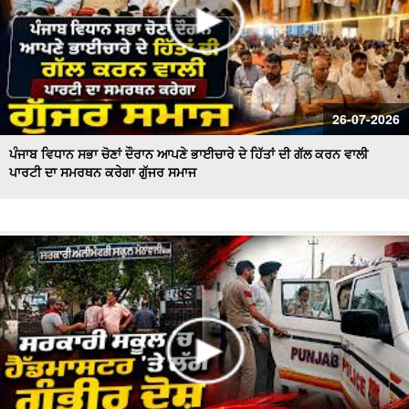
26-07-2026
ਪੰਜਾਬ ਵਿਧਾਨ ਸਭਾ ਚੋਣਾਂ ਦੌਰਾਨ ਆਪਣੇ ਭਾਈਚਾਰੇ ਦੇ ਹਿੱਤਾਂ ਦੀ ਗੱਲ ਕਰਨ ਵਾਲੀ
ਪਾਰਟੀ ਦਾ ਸਮਰਥਨ ਕਰੇਗਾ ਗੁੱਜਰ ਸਮਾਜ