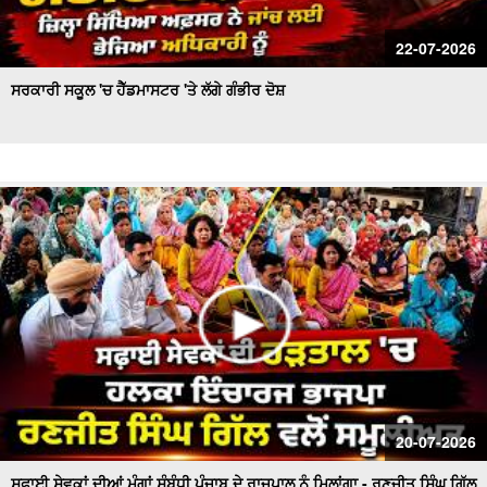
22-07-2026
ਸਰਕਾਰੀ ਸਕੂਲ 'ਚ ਹੈੱਡਮਾਸਟਰ 'ਤੇ ਲੱਗੇ ਗੰਭੀਰ ਦੋਸ਼
20-07-2026
ਸਫ਼ਾਈ ਸੇਵਕਾਂ ਦੀਆਂ ਮੰਗਾਂ ਸੰਬੰਧੀ ਪੰਜਾਬ ਦੇ ਰਾਜਪਾਲ ਨੂੰ ਮਿਲਾਂਗਾ - ਰਣਜੀਤ ਸਿੰਘ ਗਿੱਲ