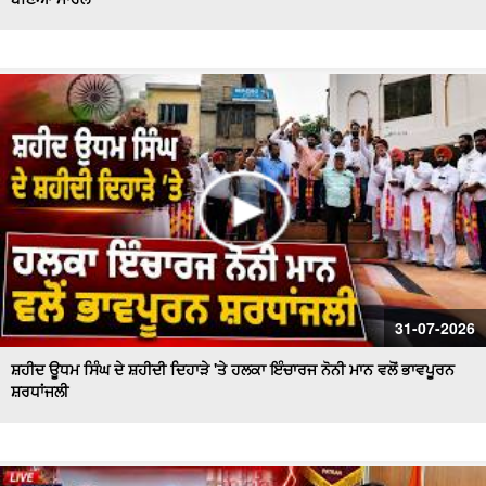
Sanitation workers stage a massive protest in Ferozepur
: Ferozepur'ਚ ਸਫਾਈ ਕਰਮਚਾਰੀਆਂ ਦਾ ਹੱਲਾ ਬੋਲ
ਐਲ.ਏ.ਡੀ.ਸੀ. ਪ੍ਰਣਾਲੀ ਦੇ ਵਿਰੋਧ ਵਿਚ ਵਕੀਲ ਭਾਈਚਾਰੇ ਦਾ ਸੰਘਰਸ਼
ਹੋਰ ਤੇਜ਼
ਫ਼ਿਲਮ 'ਸਤਲੁਜ' 'ਤੇ ਪਾਬੰਦੀ ਦੇ ਵਿਰੋਧ ਵਿਚ ਐੱਸ.ਜੀ.ਪੀ.ਸੀ ਅਤੇ
ਸ਼੍ਰੋਮਣੀ ਅਕਾਲੀ ਦਲ (ਬ) ਵਲੋਂ ਵਿਸ਼ਾਲ ਰੋਸ ਮਾਰਚ
ਸ਼ਾਮਲਾਟ ਜ਼ਮੀਨ 'ਤੇ ਕਬਜ਼ੇ ਦੀ ਕੋਸ਼ਿਸ਼, ਪੰਚਾਇਤ ਨੇ ਕੀਤੀ ਕਾਰਵਾਈ ਦੀ
ਮੰਗ
ਸ਼੍ਰੋਮਣੀ ਅਕਾਲੀ ਦਲ (ਬ) ਵਲੋਂ 'ਬਦਲੇਗਾ ਖਰੜ, ਬੋਲੇਗਾ ਖਰੜ' ਮੁਹਿੰਮ
ਦੀ ਸ਼ੁਰੂਆਤ
ਸਫ਼ਾਈ ਸੇਵਕਾਂ ਦੀ ਸੂਬਾ ਪੱਧਰੀ ਹੜਤਾਲ ਦੁਬਾਰਾ ਸ਼ੁਰੂ
31-07-2026
ਸ਼ਹੀਦ ਊਧਮ ਸਿੰਘ ਦੇ ਸ਼ਹੀਦੀ ਦਿਹਾੜੇ 'ਤੇ ਹਲਕਾ ਇੰਚਾਰਜ ਨੋਨੀ ਮਾਨ ਵਲੋਂ ਭਾਵਪੂਰਨ
ਸ਼ਰਧਾਂਜਲੀ
ਚੋਰਾਂ ਨੇ ਐਨ.ਆਰ.ਆਈ ਪਰਿਵਾਰ ਦੇ ਘਰ ਨੂੰ ਬਣਾਇਆ ਨਿਸ਼ਾਨਾ
ਨਗਰ ਕੌਸਲ ਮੁਲਾਜ਼ਮਾਂ ਨੇ ਮੰਗਾਂ ਨੂੰ ਲੈ ਕੇ ਕੀਤੀ ਹੜਤਾਲ