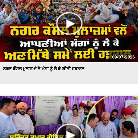
09-07-2026
ਨਗਰ ਕੌਸਲ ਮੁਲਾਜ਼ਮਾਂ ਨੇ ਮੰਗਾਂ ਨੂੰ ਲੈ ਕੇ ਕੀਤੀ ਹੜਤਾਲ