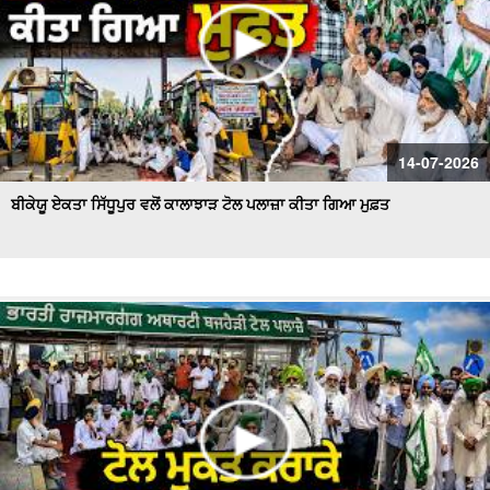
14-07-2026
ਬੀਕੇਯੂ ਏਕਤਾ ਸਿੱਧੂਪੁਰ ਵਲੋਂ ਕਾਲਾਝਾੜ ਟੋਲ ਪਲਾਜ਼ਾ ਕੀਤਾ ਗਿਆ ਮੁਫ਼ਤ