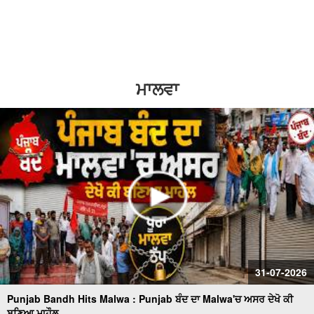
2
1.5
ਸਰਕਾਰੀ ਸਕੂਲ 'ਚ ਹੈੱਡਮਾਸਟਰ 'ਤੇ ਲੱਗੇ ਗੰਭੀਰ ਦੋਸ਼
1.25
normal
ਸਫ਼ਾਈ ਸੇਵਕਾਂ ਦੀਆਂ ਮੰਗਾਂ ਸੰਬੰਧੀ ਪੰਜਾਬ ਦੇ ਰਾਜਪਾਲ ਨੂੰ ਮਿਲਾਂਗਾ -
0.5
ਰਣਜੀਤ ਸਿੰਘ ਗਿੱਲ (ਹਲਕਾ ਇੰਚਾਰਜ ਭਾਜਪਾ)
ਮਾਲਵਾ
0.25
ਸਫ਼ਾਈ ਸੇਵਕਾਂ ਵਲੋਂ ਹੜਤਾਲ ਲਗਾਤਾਰ ਜਾਰੀ, ਸ਼ਹਿਰ ਵਿਚ ਲੱਗੇ ਗੰਦਗੀ
ਦੇ ਢੇਰ
100 ਤੋਂ ਵੱਧ ਔਰਤਾਂ ਆਮ ਆਦਮੀ ਪਾਰਟੀ ਵਿਚ ਸ਼ਾਮਿਲ
ਬੀਕੇਯੂ ਏਕਤਾ ਸਿੱਧੂਪੁਰ ਵਲੋਂ ਕਾਲਾਝਾੜ ਟੋਲ ਪਲਾਜ਼ਾ ਕੀਤਾ ਗਿਆ ਮੁਫ਼ਤ
ਟੋਲ ਮੁਕਤ ਕਰਾਕੇ ਕਿਸਾਨਾਂ ਵਲੋਂ ਭਾਗੂ ਮਾਜਰਾ ਤੇ ਬਜਹੇੜੀ ਟੋਲ ਪਲਾਜ਼ੇ 'ਤੇ
ਧਰਨਾ
31-07-2026
ਆਰ.ਟੀ.ਓ. ਦਫ਼ਤਰ ਫ਼ਿਰੋਜ਼ਪੁਰ ਚ ਪਿਛਲੇ 2 ਸਾਲਾਂ ਤੋੰ ਲੋਕ ਹੋ ਰਹੇ ਨੇ
ਖੱਜਲ ਖੁਆਰ
Punjab Bandh Hits Malwa : Punjab ਬੰਦ ਦਾ Malwa'ਚ ਅਸਰ ਦੇਖੋ ਕੀ
ਬਣਿਆ ਮਾਹੌਲ