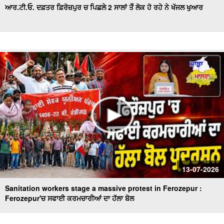
ਆਰ.ਟੀ.ਓ. ਦਫ਼ਤਰ ਫ਼ਿਰੋਜ਼ਪੁਰ ਚ ਪਿਛਲੇ 2 ਸਾਲਾਂ ਤੋੰ ਲੋਕ ਹੋ ਰਹੇ ਨੇ ਖੱਜਲ ਖੁਆਰ
13-07-2026
Sanitation workers stage a massive protest in Ferozepur :
Ferozepur'ਚ ਸਫਾਈ ਕਰਮਚਾਰੀਆਂ ਦਾ ਹੱਲਾ ਬੋਲ