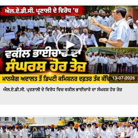
13-07-2026
ਐਲ.ਏ.ਡੀ.ਸੀ. ਪ੍ਰਣਾਲੀ ਦੇ ਵਿਰੋਧ ਵਿਚ ਵਕੀਲ ਭਾਈਚਾਰੇ ਦਾ ਸੰਘਰਸ਼ ਹੋਰ ਤੇਜ਼