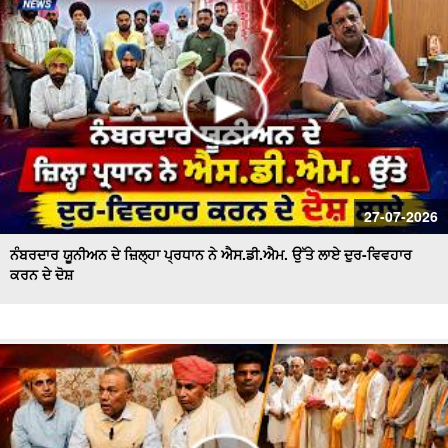
ਪਾਣੀ ਦੀ ਸੁਚੱਜੀ ਵਰਤੋਂ ਨੂੰ ਯਕੀਨੀ ਬਣਾਇਆ ਜਾਵੇਗਾ - ਬਰਿੰਦਰ ਕੁਮਾਰ
ਗੋਇਲ
27-07-2026
ਨੰਬਰਦਾਰ ਯੂਨੀਅਨ ਦੇ ਜ਼ਿਲ੍ਹਾ ਪ੍ਰਧਾਨ ਨੇ ਐਸ.ਡੀ.ਐਮ. ਉੱਤੇ ਲਾਏ ਦੁਰ-ਵਿਵਹਾਰ
ਕਰਨ ਦੇ ਦੋਸ਼