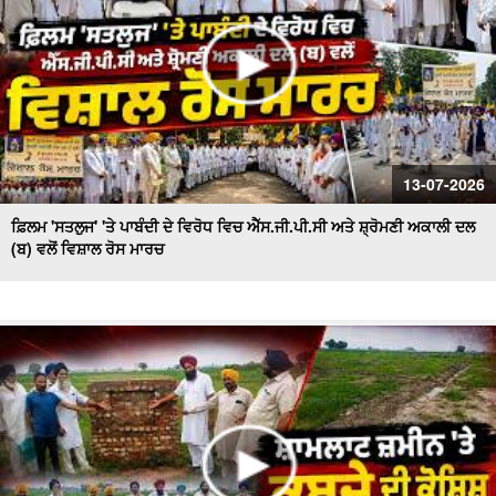
13-07-2026
ਫ਼ਿਲਮ 'ਸਤਲੁਜ' 'ਤੇ ਪਾਬੰਦੀ ਦੇ ਵਿਰੋਧ ਵਿਚ ਐੱਸ.ਜੀ.ਪੀ.ਸੀ ਅਤੇ ਸ਼੍ਰੋਮਣੀ ਅਕਾਲੀ ਦਲ
(ਬ) ਵਲੋਂ ਵਿਸ਼ਾਲ ਰੋਸ ਮਾਰਚ