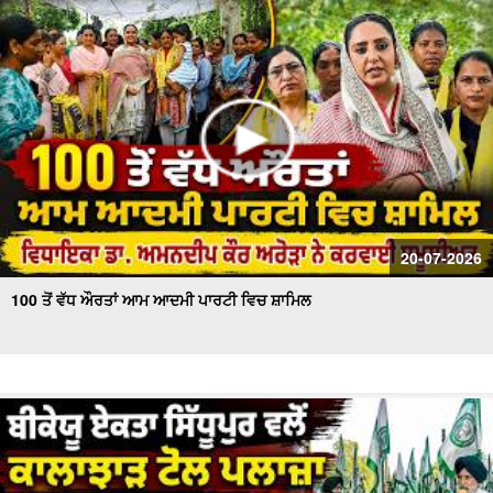
20-07-2026
100 ਤੋਂ ਵੱਧ ਔਰਤਾਂ ਆਮ ਆਦਮੀ ਪਾਰਟੀ ਵਿਚ ਸ਼ਾਮਿਲ