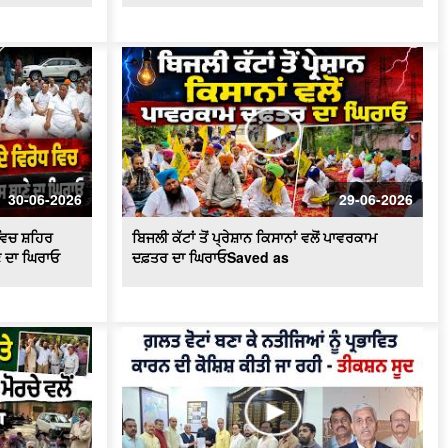
ਸੂਦ ਵਲੋਂ ਡੀਸੀ ਨੂੰ ਮੰਗ ਪੱਤਰ
ਟਰਾਂਸਫਾਰਮਰ ਵਿਚ ਸ਼ਾਰਟ ਸਰਕਟ ਹੋਣ ਕਾਰਨ
ਲੱਗੀ ਭਿਆਨਕ ਅੱਗ
ਦੋਆਬਾ ਖ਼ਾਸ - ਕੁਦਰਤ ਨਾਲ ਵਿਰੋਧ ਮਨੁੱਖ ਲਈ
ਖ਼ਤਰਨਾਕ : ਸੰਤ ਸੀਚੇਵਾਲ
ਐਚ.ਪੀ.ਗੈਸ ਟੈਂਕਰ ਨੇ ਲਈ ਇਕ ਵਿਅਕਤੀ ਦੀ
ਜਾਨ , ਪਰਿਵਾਰ ਦਾ ਰੋ-ਰੋ ਬੁਰਾ ਹਾਲ
30-06-2026
29-06-2026
ਦੋਆਬਾ ਖ਼ਾਸ : ਸੱਲਾਂ ਤੇ ਲਾਦੀਆਂ ਵਿਚਕਾਰ
ਵਿਚ ਸ਼ਹਿਰ
ਬਿਜਲੀ ਕੱਟਾਂ ਤੋਂ ਪ੍ਰੇਸ਼ਾਨ ਕਿਸਾਨਾਂ ਵਲੋਂ ਪਾਵਰਕਾਮ
ਅੱ.ਗ ਲੱਗਣ ਨਾਲ ਸੈਂਕੜੇ ਏਕੜ ਫਸਲ ਅਗਨ
ਭੇਂਟ
ਣੇ ਦਾ ਘਿਰਾਓ
ਦਫ਼ਤਰ ਦਾ ਘਿਰਾਓSaved as
ਮੰਡੀਆਂ ਵਿਚ ਕਣਕ ਦੀ ਖ਼ਰੀਦ ਕੇ ਪੁਖਤਾ
ਪ੍ਰਬੰਧ, 5.30 ਲੱਖ ਮੀਟਰਿਕ ਟਨ ਖ਼ਰੀਦ ਦਾ
ਅਨੁਮਾਨ - Mohinder Bhagat
ਆਗੂਆਂ ਨੂੰ ਘਰਾਂ 'ਚ ਨਜ਼ਰਬੰਦ ਕਾਰਨ 'ਤੇ ਭੜਕੇ
ਕਿਸਾਨ , ਕੀਤਾ ਰੋਸ ਪ੍ਰਦਰਸ਼ਨ
ਕਿਸਾਨ ਮਜ਼ਦੂਰ ਸੰਘਰਸ਼ ਕਮੇਟੀ ਵਲੋਂ Press
Conference, ਮੰਡੀਆਂ ਦੇ ਹਾਲਾਤਾਂ ਨੂੰ ਲੈ ਕੇ
ਚਿਤਾਵਨੀ