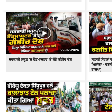
22-07-2026
ਸਰਕਾਰੀ ਸਕੂਲ 'ਚ ਹੈੱਡਮਾਸਟਰ 'ਤੇ ਲੱਗੇ ਗੰਭੀਰ ਦੋਸ਼
ਸਫ਼ਾਈ ਸੇਵਕਾਂ ਦੀ
ਮਿਲਾਂਗਾ - ਰਣਜ
ਭਾਜਪਾ)