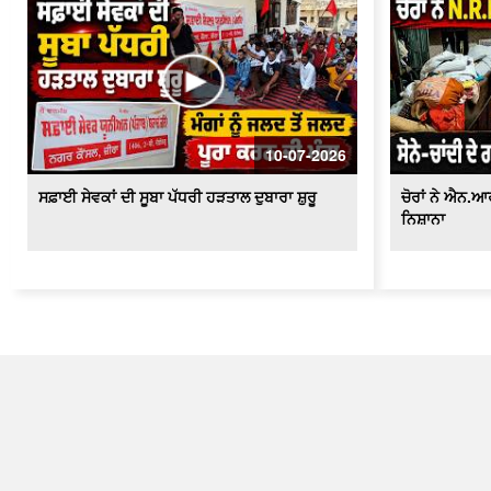
10-07-2026
ਸਫ਼ਾਈ ਸੇਵਕਾਂ ਦੀ ਸੂਬਾ ਪੱਧਰੀ ਹੜਤਾਲ ਦੁਬਾਰਾ ਸ਼ੁਰੂ
ਚੋਰਾਂ ਨੇ ਐਨ.
ਨਿਸ਼ਾਨਾ