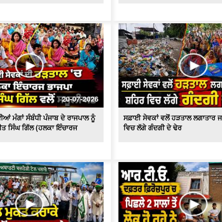
20-07-2026
ਆਂ ਮੰਗਾਂ ਸੰਬੰਧੀ ਪੰਜਾਬ ਦੇ ਰਾਜਪਾਲ ਨੂੰ
ਸਫ਼ਾਈ ਸੇਵਕਾਂ ਵਲੋਂ ਹੜਤਾਲ ਲਗਾਤਾਰ ਜ
ੀਤ ਸਿੰਘ ਗਿੱਲ (ਹਲਕਾ ਇੰਚਾਰਜ
ਵਿਚ ਲੱਗੇ ਗੰਦਗੀ ਦੇ ਢੇਰ