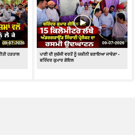
09-07-2026
09-07-2026
ੇ ਕੀਤੀ ਹੜਤਾਲ
ਪਾਣੀ ਦੀ ਸੁਚੱਜੀ ਵਰਤੋਂ ਨੂੰ ਯਕੀਨੀ ਬਣਾਇਆ ਜਾਵੇਗਾ -
ਬਰਿੰਦਰ ਕੁਮਾਰ ਗੋਇਲ