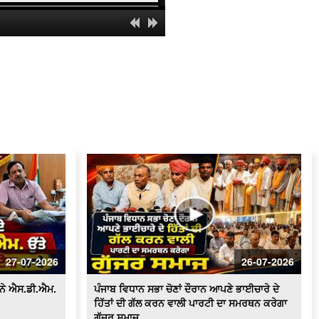
ਸਰਕਾਰੀ ਸਕੂਲ 'ਚ ਹੈੱਡਮਾਸਟਰ 'ਤੇ ਲੱਗੇ ਗੰਭੀਰ
ਦੋਸ਼
ਸਫ਼ਾਈ ਸੇਵਕਾਂ ਦੀਆਂ ਮੰਗਾਂ ਸੰਬੰਧੀ ਪੰਜਾਬ ਦੇ
ਰਾਜਪਾਲ ਨੂੰ ਮਿਲਾਂਗਾ - ਰਣਜੀਤ ਸਿੰਘ ਗਿੱਲ
(ਹਲਕਾ ਇੰਚਾਰਜ ਭਾਜਪਾ)
ਸਫ਼ਾਈ ਸੇਵਕਾਂ ਵਲੋਂ ਹੜਤਾਲ ਲਗਾਤਾਰ ਜਾਰੀ,
ਸ਼ਹਿਰ ਵਿਚ ਲੱਗੇ ਗੰਦਗੀ ਦੇ ਢੇਰ
100 ਤੋਂ ਵੱਧ ਔਰਤਾਂ ਆਮ ਆਦਮੀ ਪਾਰਟੀ ਵਿਚ
ਸ਼ਾਮਿਲ
ਬੀਕੇਯੂ ਏਕਤਾ ਸਿੱਧੂਪੁਰ ਵਲੋਂ ਕਾਲਾਝਾੜ ਟੋਲ
ਪਲਾਜ਼ਾ ਕੀਤਾ ਗਿਆ ਮੁਫ਼ਤ
ਟੋਲ ਮੁਕਤ ਕਰਾਕੇ ਕਿਸਾਨਾਂ ਵਲੋਂ ਭਾਗੂ ਮਾਜਰਾ ਤੇ
ਬਜਹੇੜੀ ਟੋਲ ਪਲਾਜ਼ੇ 'ਤੇ ਧਰਨਾ
27-07-2026
26-07-2026
ਆਰ.ਟੀ.ਓ. ਦਫ਼ਤਰ ਫ਼ਿਰੋਜ਼ਪੁਰ ਚ ਪਿਛਲੇ 2
ਸਾਲਾਂ ਤੋੰ ਲੋਕ ਹੋ ਰਹੇ ਨੇ ਖੱਜਲ ਖੁਆਰ
 ਨੇ ਐਸ.ਡੀ.ਐਮ.
ਪੰਜਾਬ ਵਿਧਾਨ ਸਭਾ ਚੋਣਾਂ ਦੌਰਾਨ ਆਪਣੇ ਭਾਈਚਾਰੇ ਦੇ
ਹਿੱਤਾਂ ਦੀ ਗੱਲ ਕਰਨ ਵਾਲੀ ਪਾਰਟੀ ਦਾ ਸਮਰਥਨ ਕਰੇਗਾ
Sanitation workers stage a massive
ਗੁੱਜਰ ਸਮਾਜ