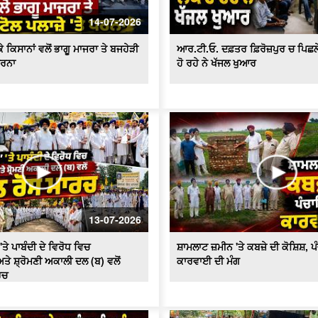
14-07-2026
 ਕਿਸਾਨਾਂ ਵਲੋਂ ਭਾਗੂ ਮਾਜਰਾ ਤੇ ਬਜਹੇੜੀ
ਆਰ.ਟੀ.ਓ. ਦਫ਼ਤਰ ਫ਼ਿਰੋਜ਼ਪੁਰ ਚ ਪਿਛਲੇ 2
ਧਰਨਾ
ਹੋ ਰਹੇ ਨੇ ਖੱਜਲ ਖੁਆਰ
13-07-2026
'ਤੇ ਪਾਬੰਦੀ ਦੇ ਵਿਰੋਧ ਵਿਚ
ਸ਼ਾਮਲਾਟ ਜ਼ਮੀਨ 'ਤੇ ਕਬਜ਼ੇ ਦੀ ਕੋਸ਼ਿਸ਼, 
ਤੇ ਸ਼੍ਰੋਮਣੀ ਅਕਾਲੀ ਦਲ (ਬ) ਵਲੋਂ
ਕਾਰਵਾਈ ਦੀ ਮੰਗ
ਰਚ