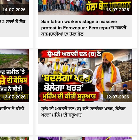
ਪਾਣੀ ਦੀ ਸੁਚੱਜੀ ਵਰਤੋਂ ਨੂੰ ਯਕੀਨੀ ਬਣਾਇਆ
ਜਾਵੇਗਾ - ਬਰਿੰਦਰ ਕੁਮਾਰ ਗੋਇਲ
14-07-2026
13-07-2026
 ਸਾਲਾਂ ਤੋੰ ਲੋਕ
Sanitation workers stage a massive
protest in Ferozepur : Ferozepur'ਚ ਸਫਾਈ
ਕਰਮਚਾਰੀਆਂ ਦਾ ਹੱਲਾ ਬੋਲ
13-07-2026
12-07-2026
ਪੰਚਾਇਤ ਨੇ ਕੀਤੀ
ਸ਼੍ਰੋਮਣੀ ਅਕਾਲੀ ਦਲ (ਬ) ਵਲੋਂ 'ਬਦਲੇਗਾ ਖਰੜ, ਬੋਲੇਗਾ
ਖਰੜ' ਮੁਹਿੰਮ ਦੀ ਸ਼ੁਰੂਆਤ