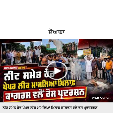
2
1.5
ਪਾਕਿਸਤਾਨ 'ਚ ਇਤਿਹਾਸਕ ਗੁਰਦੁਆਰਾ ਸਾਹਿਬ ਦਾ ਇਕ ਹਿੱਸਾ
1.25
ਢਾਹਿਆ ਜਾਣਾ ਬੇਹੱਦ ਨਿੰਦਣਯੋਗ - ਵਿਜੇ ਸਾਂਪਲਾ
normal
ਬਿਜਲੀ ਸੰਕਟ ਨੂੰ ਲੈ ਕੇ ਕਿਸਾਨਾਂ ਦਾ ਹੱਲਾ ਬੋਲ
0.5
ਦੋਆਬਾ
0.25
ਲਗਾਤਾਰ ਹੋ ਰਹੀਆਂ ਚੋਰੀਆਂ ਦੇ ਵਿਰੋਧ ਵਿਚ ਸ਼ਹਿਰ ਵਾਸੀਆਂ ਤੇ
ਦੁਕਾਨਦਾਰਾਂ ਵਲੋਂ ਪੁਲਿਸ ਥਾਣੇ ਦਾ ਘਿਰਾਓ
ਬਿਜਲੀ ਕੱਟਾਂ ਤੋਂ ਪ੍ਰੇਸ਼ਾਨ ਕਿਸਾਨਾਂ ਵਲੋਂ ਪਾਵਰਕਾਮ ਦਫ਼ਤਰ ਦਾ
ਘਿਰਾਓSaved as
ਨਗਰ ਨਿਗਮ ਚੋਣਾਂ : ਸ਼੍ਰੋਮਣੀ ਅਕਾਲੀ ਦਲ ਬਾਦਲ ਦੇ ਉਮੀਦਵਾਰਾਂ ਵਲੋਂ
ਨਾਮਜ਼ਦਗੀਆਂ ਦੀ ਪ੍ਰਕਿਰਿਆ ਜਾਰੀ
ਸ਼ਰਾਰਤੀ ਅਨਸਰਾਂ ਨੇ ਸਰਪੰਚ ਦੇ 21 ਖੇਤਾਂ ਦੀ ਪਨੀਰੀ ਕੀਤੀ ਤਬਾਹ
23-07-2026
ਪੈਨਸ਼ਨਰਜ਼ ਐਸੋਸੀਏਸ਼ਨ ਅਤੇ ਬਿਜਲੀ ਮੁਲਾਜ਼ਮ ਸੰਘਰਸ਼ੀਲ ਮੋਰਚੇ ਵਲੋਂ
ਵਿਸ਼ਾਲ ਧਰਨਾ
ਨੀਟ ਸਮੇਤ ਹੋਰ ਪੇਪਰ ਲੀਕ ਮਾਮਲਿਆਂ ਖ਼ਿਲਾਫ਼ ਕਾਂਗਰਸ ਵਲੋਂ ਰੋਸ ਪ੍ਰਦਰਸ਼ਨ