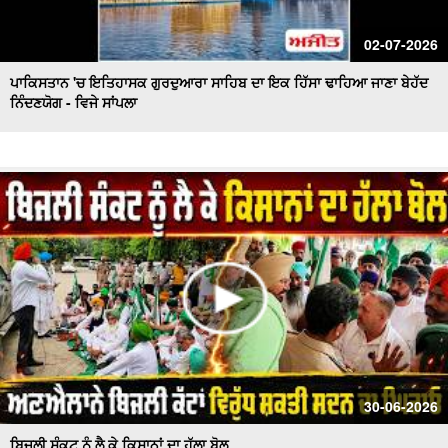
02-07-2026
ਪਾਕਿਸਤਾਨ 'ਚ ਇਤਿਹਾਸਕ ਗੁਰਦੁਆਰਾ ਸਾਹਿਬ ਦਾ ਇਕ ਹਿੱਸਾ ਢਾਹਿਆ ਜਾਣਾ ਬੇਹੱਦ
ਨਿੰਦਣਯੋਗ - ਵਿਜੇ ਸਾਂਪਲਾ
30-06-2026
ਬਿਜਲੀ ਸੰਕਟ ਨੂੰ ਲੈ ਕੇ ਕਿਸਾਨਾਂ ਦਾ ਹੱਲਾ ਬੋਲ