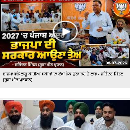
ਕਿਸਾਨ ਮਜ਼ਦੂਰ ਸੰਘਰਸ਼ ਕਮੇਟੀ ਵਲੋਂ Press Conference, ਮੰਡੀਆਂ
ਦੇ ਹਾਲਾਤਾਂ ਨੂੰ ਲੈ ਕੇ ਚਿਤਾਵਨੀ
08-07-2026
ਭਾਜਪਾ ਵਲੋਂ ਲਾਗੂ ਕੀਤੀਆਂ ਸਕੀਮਾਂ ਦਾ ਲੱਖਾਂ ਲੋਕ ਉਠਾ ਰਹੇ ਨੇ ਲਾਭ - ਜਤਿੰਦਰ ਮਿੱਤਲ
(ਸੂਬਾ ਮੀਤ ਪ੍ਰਧਾਨ)