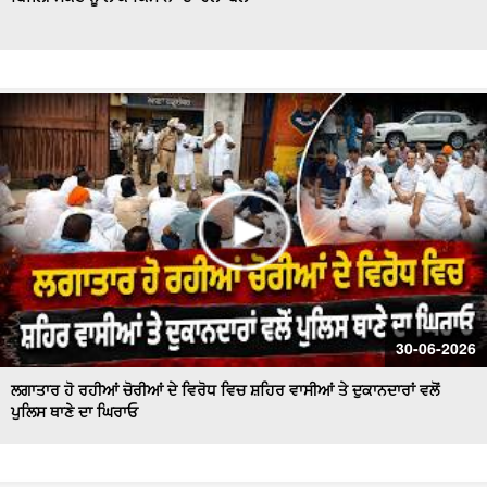
30-06-2026
ਲਗਾਤਾਰ ਹੋ ਰਹੀਆਂ ਚੋਰੀਆਂ ਦੇ ਵਿਰੋਧ ਵਿਚ ਸ਼ਹਿਰ ਵਾਸੀਆਂ ਤੇ ਦੁਕਾਨਦਾਰਾਂ ਵਲੋਂ
ਪੁਲਿਸ ਥਾਣੇ ਦਾ ਘਿਰਾਓ