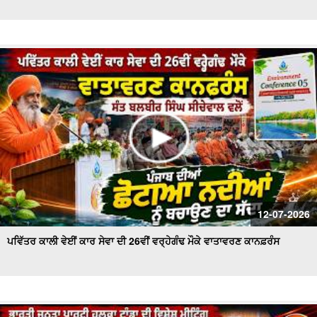
ਪੰਜ ਤੱਤਾ ਚ ਵਿਲੀਨ ਹੋਇਆ ਗੋਪੀ ਨਿੱਝਰ, ਪਿਤਾ ਨੇ ਦਿਖਾਈ ਚਿਖਾ ਨੂੰ
ਅਗਨੀ
ਵੋਟਰ ਸੂਚੀਆਂ 'ਚ ਗੜਬੜੀਆਂ ਨੂੰ ਲੈ ਕੇ ਤੀਕਸ਼ਨ ਸੂਦ ਵਲੋਂ ਡੀਸੀ ਨੂੰ ਮੰਗ
ਪੱਤਰ
ਟਰਾਂਸਫਾਰਮਰ ਵਿਚ ਸ਼ਾਰਟ ਸਰਕਟ ਹੋਣ ਕਾਰਨ ਲੱਗੀ ਭਿਆਨਕ ਅੱਗ
ਦੋਆਬਾ ਖ਼ਾਸ - ਕੁਦਰਤ ਨਾਲ ਵਿਰੋਧ ਮਨੁੱਖ ਲਈ ਖ਼ਤਰਨਾਕ : ਸੰਤ
ਸੀਚੇਵਾਲ
ਐਚ.ਪੀ.ਗੈਸ ਟੈਂਕਰ ਨੇ ਲਈ ਇਕ ਵਿਅਕਤੀ ਦੀ ਜਾਨ , ਪਰਿਵਾਰ ਦਾ ਰੋ-
ਰੋ ਬੁਰਾ ਹਾਲ
ਦੋਆਬਾ ਖ਼ਾਸ : ਸੱਲਾਂ ਤੇ ਲਾਦੀਆਂ ਵਿਚਕਾਰ ਅੱ.ਗ ਲੱਗਣ ਨਾਲ ਸੈਂਕੜੇ
12-07-2026
ਏਕੜ ਫਸਲ ਅਗਨ ਭੇਂਟ
ਪਵਿੱਤਰ ਕਾਲੀ ਵੇਈਂ ਕਾਰ ਸੇਵਾ ਦੀ 26ਵੀਂ ਵਰ੍ਹੇਗੰਢ ਮੌਕੇ ਵਾਤਾਵਰਣ ਕਾਨਫ਼ਰੰਸ
ਮੰਡੀਆਂ ਵਿਚ ਕਣਕ ਦੀ ਖ਼ਰੀਦ ਕੇ ਪੁਖਤਾ ਪ੍ਰਬੰਧ, 5.30 ਲੱਖ ਮੀਟਰਿਕ
ਟਨ ਖ਼ਰੀਦ ਦਾ ਅਨੁਮਾਨ - Mohinder Bhagat
ਆਗੂਆਂ ਨੂੰ ਘਰਾਂ 'ਚ ਨਜ਼ਰਬੰਦ ਕਾਰਨ 'ਤੇ ਭੜਕੇ ਕਿਸਾਨ , ਕੀਤਾ ਰੋਸ
ਪ੍ਰਦਰਸ਼ਨ