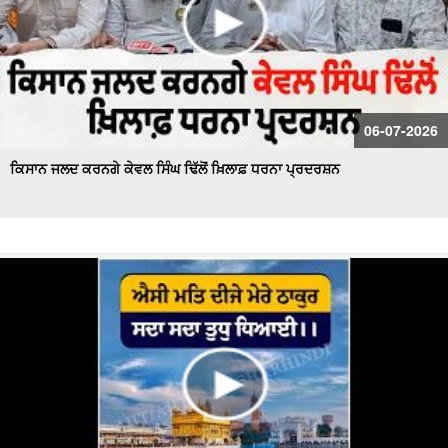
06-07-2026
ਕਿਸਾਨ ਜਲਦ ਕਰਨਗੇ ਕੇਵਲ ਸਿੰਘ ਢਿੱਲੋਂ ਖ਼ਿਲਾਫ਼ ਧਰਨਾ ਪ੍ਰਦਰਸ਼ਨ