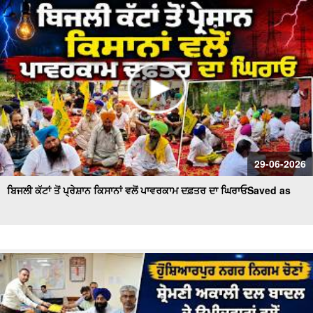
29-06-2026
ਬਿਜਲੀ ਕੱਟਾਂ ਤੋਂ ਪ੍ਰੇਸ਼ਾਨ ਕਿਸਾਨਾਂ ਵਲੋਂ ਪਾਵਰਕਾਮ ਦਫ਼ਤਰ ਦਾ ਘਿਰਾਓSaved as