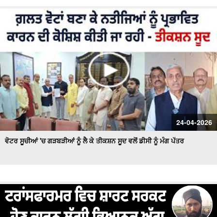
24-04-2026
ਵੋਟਰ ਸੂਚੀਆਂ 'ਚ ਗੜਬੜੀਆਂ ਨੂੰ ਲੈ ਕੇ ਤੀਕਸ਼ਨ ਸੂਦ ਵਲੋਂ ਡੀਸੀ ਨੂੰ ਮੰਗ ਪੱਤਰ