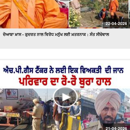
22-04-2026
ਦੋਆਬਾ ਖ਼ਾਸ - ਕੁਦਰਤ ਨਾਲ ਵਿਰੋਧ ਮਨੁੱਖ ਲਈ ਖ਼ਤਰਨਾਕ : ਸੰਤ ਸੀਚੇਵਾਲ
21-04-2026