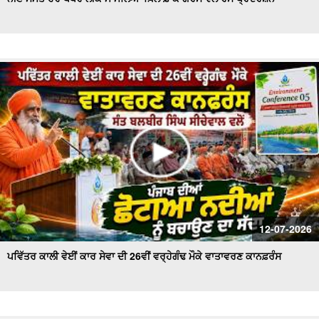
ਪੰਜ ਤੱਤਾ ਚ ਵਿਲੀਨ ਹੋਇਆ ਗੋਪੀ ਨਿੱਝਰ, ਪਿਤਾ ਨੇ ਦਿਖਾਈ ਚਿਖਾ ਨੂੰ
ਅਗਨੀ
ਵੋਟਰ ਸੂਚੀਆਂ 'ਚ ਗੜਬੜੀਆਂ ਨੂੰ ਲੈ ਕੇ ਤੀਕਸ਼ਨ ਸੂਦ ਵਲੋਂ ਡੀਸੀ ਨੂੰ ਮੰਗ
ਪੱਤਰ
ਟਰਾਂਸਫਾਰਮਰ ਵਿਚ ਸ਼ਾਰਟ ਸਰਕਟ ਹੋਣ ਕਾਰਨ ਲੱਗੀ ਭਿਆਨਕ ਅੱਗ
ਦੋਆਬਾ ਖ਼ਾਸ - ਕੁਦਰਤ ਨਾਲ ਵਿਰੋਧ ਮਨੁੱਖ ਲਈ ਖ਼ਤਰਨਾਕ : ਸੰਤ
ਸੀਚੇਵਾਲ
ਐਚ.ਪੀ.ਗੈਸ ਟੈਂਕਰ ਨੇ ਲਈ ਇਕ ਵਿਅਕਤੀ ਦੀ ਜਾਨ , ਪਰਿਵਾਰ ਦਾ ਰੋ-
ਰੋ ਬੁਰਾ ਹਾਲ
ਦੋਆਬਾ ਖ਼ਾਸ : ਸੱਲਾਂ ਤੇ ਲਾਦੀਆਂ ਵਿਚਕਾਰ ਅੱ.ਗ ਲੱਗਣ ਨਾਲ ਸੈਂਕੜੇ
12-07-2026
ਏਕੜ ਫਸਲ ਅਗਨ ਭੇਂਟ
ਪਵਿੱਤਰ ਕਾਲੀ ਵੇਈਂ ਕਾਰ ਸੇਵਾ ਦੀ 26ਵੀਂ ਵਰ੍ਹੇਗੰਢ ਮੌਕੇ ਵਾਤਾਵਰਣ ਕਾਨਫ਼ਰੰਸ
ਮੰਡੀਆਂ ਵਿਚ ਕਣਕ ਦੀ ਖ਼ਰੀਦ ਕੇ ਪੁਖਤਾ ਪ੍ਰਬੰਧ, 5.30 ਲੱਖ ਮੀਟਰਿਕ
ਟਨ ਖ਼ਰੀਦ ਦਾ ਅਨੁਮਾਨ - Mohinder Bhagat
ਆਗੂਆਂ ਨੂੰ ਘਰਾਂ 'ਚ ਨਜ਼ਰਬੰਦ ਕਾਰਨ 'ਤੇ ਭੜਕੇ ਕਿਸਾਨ , ਕੀਤਾ ਰੋਸ