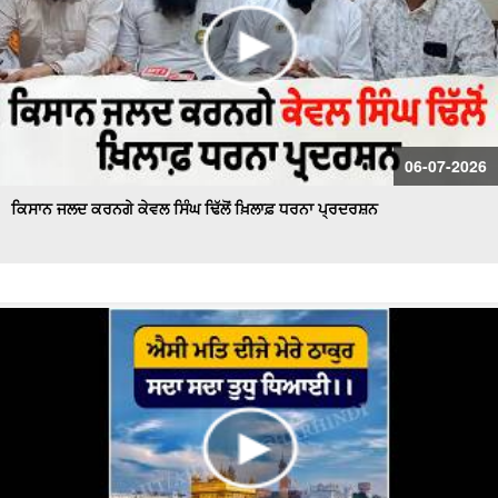
06-07-2026
ਕਿਸਾਨ ਜਲਦ ਕਰਨਗੇ ਕੇਵਲ ਸਿੰਘ ਢਿੱਲੋਂ ਖ਼ਿਲਾਫ਼ ਧਰਨਾ ਪ੍ਰਦਰਸ਼ਨ