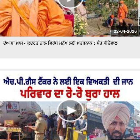
22-04-2026
ਦੋਆਬਾ ਖ਼ਾਸ - ਕੁਦਰਤ ਨਾਲ ਵਿਰੋਧ ਮਨੁੱਖ ਲਈ ਖ਼ਤਰਨਾਕ : ਸੰਤ ਸੀਚੇਵਾਲ