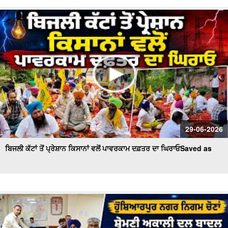
29-06-2026
ਬਿਜਲੀ ਕੱਟਾਂ ਤੋਂ ਪ੍ਰੇਸ਼ਾਨ ਕਿਸਾਨਾਂ ਵਲੋਂ ਪਾਵਰਕਾਮ ਦਫ਼ਤਰ ਦਾ ਘਿਰਾਓSaved as