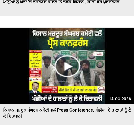
ਆਗੂਆਂ ਨੂੰ ਘਰਾਂ 'ਚ ਨਜ਼ਰਬੰਦ ਕਾਰਨ 'ਤੇ ਭੜਕੇ ਕਿਸਾਨ , ਕੀਤਾ ਰੋਸ ਪ੍ਰਦਰਸ਼ਨ
14-04-2026
ਕਿਸਾਨ ਮਜ਼ਦੂਰ ਸੰਘਰਸ਼ ਕਮੇਟੀ ਵਲੋਂ Press Conference, ਮੰਡੀਆਂ ਦੇ ਹਾਲਾਤਾਂ ਨੂੰ ਲੈ
ਕੇ ਚਿਤਾਵਨੀ