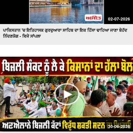
02-07-2026
ਪਾਕਿਸਤਾਨ 'ਚ ਇਤਿਹਾਸਕ ਗੁਰਦੁਆਰਾ ਸਾਹਿਬ ਦਾ ਇਕ ਹਿੱਸਾ ਢਾਹਿਆ ਜਾਣਾ ਬੇਹੱਦ
ਨਿੰਦਣਯੋਗ - ਵਿਜੇ ਸਾਂਪਲਾ
30-06-2026