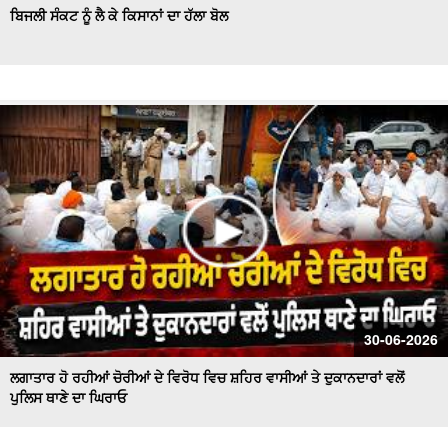
ਬਿਜਲੀ ਸੰਕਟ ਨੂੰ ਲੈ ਕੇ ਕਿਸਾਨਾਂ ਦਾ ਹੱਲਾ ਬੋਲ
30-06-2026
ਲਗਾਤਾਰ ਹੋ ਰਹੀਆਂ ਚੋਰੀਆਂ ਦੇ ਵਿਰੋਧ ਵਿਚ ਸ਼ਹਿਰ ਵਾਸੀਆਂ ਤੇ ਦੁਕਾਨਦਾਰਾਂ ਵਲੋਂ
ਪੁਲਿਸ ਥਾਣੇ ਦਾ ਘਿਰਾਓ