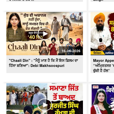
16-06-2026
"Chaali Din" : "ਮੈਨੂੰ ਮਾਣ ਹੈ ਕਿ ਮੈਂ ਇਸ ਫ਼ਿਲਮ ਦਾ
Mayor Appea
ਹਿੱਸਾ ਬਣਿਆ": Debi Makhsoospuri
‘‘ਅੰਮ੍ਰਿਤਸਰ ’
ਚੁੱਕੀ ਹੈ ਹੱਲ’’