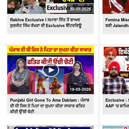
30-05-2026
Rakhra Exclusive l ਸਮਾਣਾ ਜਿੱਤ ਤੋਂ ਬਾਅਦ
Femina Miss 
ਸੁਰਜੀਤ ਸਿੰਘ ਰੱਖੜਾ ਦੀ Exclusive ਇੰਟਰਵਿਊ
ਬਣੀ Jalandha
19-05-2026
Punjabi Girl Gone To Ama Dablam : ਪੰਜਾਬ
Exclusive : 
ਦੀ ਧੀ ਜਿਸ ਨੇ ਪਿਤਾ ਦਾ ਸੁਪਨਾ ਕੀਤਾ ਸਾਕਾਰ ਫਤਿਹ
AAP ‘ਚ ਸ਼ਾਮਿਲ
ਕੀਤੀ ਉੱਚੀ ਚੋਟੀ