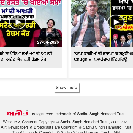
27-04-2026
ਤੇ ’ਚ ਖੋਇਆ ਸਮਾਂ -ਮਾਂ ਦੀ ਆਖ਼ਰੀ
'ਆਪ' ਬਾਗ਼ੀਆਂ ਦੀ ਭਾਜਪਾ 'ਚ ਸ਼ਮੂਲੀਅ
ਵਾ -ਸਟੇਟ ਐਵਾਰਡੀ ਰੇਸ਼ਮ ਕੌਰ
Chugh ਦਾ ਧਮਾਕੇਦਾਰ ਇੰਟਰਵਿਊ
Show more
is registered trademark of Sadhu Singh Hamdard Trust.
Website & Contents Copyright © Sadhu Singh Hamdard Trust, 2002-2021.
Ajit Newspapers & Broadcasts are Copyright © Sadhu Singh Hamdard Trust.
The Ajit logo is Copyright © Sadhu Singh Hamdard Trust, 1984.