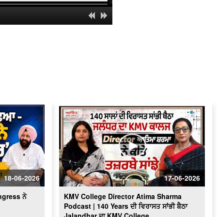
"Chaali Din" : "ਮੈਨੂੰ ਮਾਣ ਹੈ ਕਿ ਮੈਂ ਇਸ
ਫ਼ਿਲਮ ਦਾ ਹਿੱਸਾ ਬਣਿਆ": Debi
Makhsoospuri
Mayor Appeals for Clean Amritsar
City : ‘‘ਅੰਮ੍ਰਿਤਸਰ ’ਚ ਸਫ਼ਾਈ ਸਮੱਸਿਆ 80
ਫ਼ੀਸਦੀ ਤੱਕ ਹੋ ਚੁੱਕੀ ਹੈ ਹੱਲ’’
Minister Aman Arora Interview : ਭਗਵੰਤ
ਮਾਨ ਮੁੜ ਕਿਉਂ ਬਣੂ CM ?
ਬਠਿੰਡਾ ਨਗਰ ਨਿਗਮ ਦੇ ਦੂਸਰੀ ਵਾਰ ਚੁਣੇ ਗਏ
ਮੇਅਰ ਪਦਮਜੀਤ ਸਿੰਘ ਮਹਿਤਾ ਨਾਲ ਵਿਸ਼ੇਸ਼
ਗੱਲਬਾਤ
Rakhra Exclusive l ਸਮਾਣਾ ਜਿੱਤ ਤੋਂ ਬਾਅਦ
ਸੁਰਜੀਤ ਸਿੰਘ ਰੱਖੜਾ ਦੀ Exclusive
ਇੰਟਰਵਿਊ
Femina Miss India : Yashika Sharma
ਕਿਵੇਂ ਬਣੀ Jalandhar ਦੀ ਕੁੜੀ ?
18-06-2026
17-06-2026
MLA Sukhanand ਦਾ ਖੁੱਲ੍ਹਾ challenge
ngress ਨੇ
KMV College Director Atima Sharma
Podcast | 140 Years ਦੀ ਵਿਰਾਸਤ ਸਾਂਭੀ ਬੈਠਾ
Sunil Kumar Jakhar interview| ਪੰਜਾਬ ’ਚ
Jalandhar ਦਾ KMV College