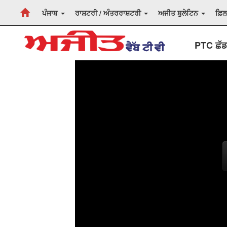
ਪੰਜਾਬ
ਰਾਸ਼ਟਰੀ / ਅੰਤਰਰਾਸ਼ਟਰੀ
ਅਜੀਤ ਬੁਲੇਟਿਨ
ਫ਼ਿ
PTC ਛੱਡਣ