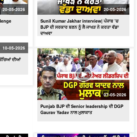
'ਇਸ ਵਾਰ 2 ਜਾਂ 9 ਆਉਣਗੀਆਂ - 92 ਨਹੀਂ
ਆਉਂਦੀਆਂ' 'ਬਦਲਾਅ ਨੇ ਸਾਨੂੰ ਡਰਾ'ਤਾ' - MLA
20-05-2026
20-05-2026
Bawa Henry
llenge
Sunil Kumar Jakhar interview| ਪੰਜਾਬ ’ਚ
BJP ਦੀ ਸਰਕਾਰ ਬਣਨ ਨੂੰ ਲੈ ਜਾਖੜ ਨੇ ਕਰਤਾ ਵੱਡਾ
ਦਾਅਵਾ
10-05-2026
ਬੱਚਿਆਂ ਦੀਆਂ
07-05-2026
Punjab BJP ਦੀ Senior leadership ਦੀ DGP
Gaurav Yadav ਨਾਲ ਮੁਲਾਕਾਤ