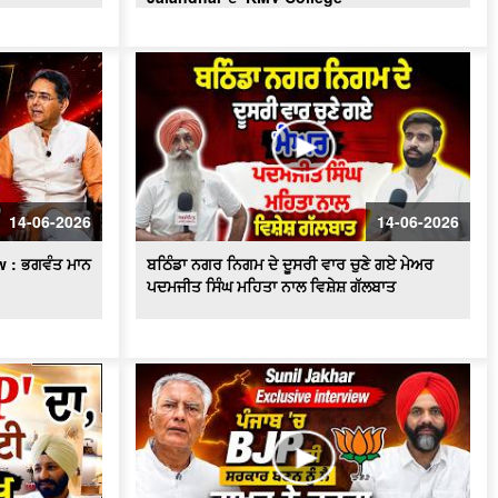
BJP ਦੀ ਸਰਕਾਰ ਬਣਨ ਨੂੰ ਲੈ ਜਾਖੜ ਨੇ ਕਰਤਾ
ਵੱਡਾ ਦਾਅਵਾ
Punjabi Girl Gone To Ama Dablam :
ਪੰਜਾਬ ਦੀ ਧੀ ਜਿਸ ਨੇ ਪਿਤਾ ਦਾ ਸੁਪਨਾ ਕੀਤਾ
ਸਾਕਾਰ ਫਤਿਹ ਕੀਤੀ ਉੱਚੀ ਚੋਟੀ
Exclusive : Surjit Singh Rakhra
Interview, AAP ‘ਚ ਸ਼ਾਮਿਲ ਹੋਣ ਮਗਰੋਂ
Mothers Day ਦੇ ਮੌਕੇ 'ਤੇ Special ਬੱਚਿਆਂ
ਦੀਆਂ ਮਾਵਾਂ ਨਾਲ ਖ਼ਾਸ ਗੱਲਬਾਤ
14-06-2026
14-06-2026
Punjab BJP ਦੀ Senior leadership ਦੀ
 : ਭਗਵੰਤ ਮਾਨ
ਬਠਿੰਡਾ ਨਗਰ ਨਿਗਮ ਦੇ ਦੂਸਰੀ ਵਾਰ ਚੁਣੇ ਗਏ ਮੇਅਰ
DGP Gaurav Yadav ਨਾਲ ਮੁਲਾਕਾਤ
ਪਦਮਜੀਤ ਸਿੰਘ ਮਹਿਤਾ ਨਾਲ ਵਿਸ਼ੇਸ਼ ਗੱਲਬਾਤ
"ਖਿਡਾਰੀ ਤੇ ਐਂਕਰ ਵਜੋਂ ਕਿਵੇਂ ਦਾ ਰਿਹਾ ਸਫ਼ਰ,
ਆਓ ਕਰੀਏ ਕੌਮੀ ਖਿਡਾਰੀ ਗੁਰਮਿੰਦਰ ਸਿੰਘ
ਭੁੱਲਰ ਨਾਲ ਸਿੱਧੀ ਗੱਲਬਾਤ"
ਕਾਮਯਾਬੀ ਦੇ ਰਸਤੇ ’ਚ ਖੋਇਆ ਸਮਾਂ -ਮਾਂ ਦੀ
ਆਖ਼ਰੀ ਪੁਕਾਰ ਦਾ ਪਛਤਾਵਾ -ਸਟੇਟ ਐਵਾਰਡੀ
ਰੇਸ਼ਮ ਕੌਰ
'ਆਪ' ਬਾਗ਼ੀਆਂ ਦੀ ਭਾਜਪਾ 'ਚ ਸ਼ਮੂਲੀਅਤ 'ਤੇ
Tarun Chugh ਦਾ ਧਮਾਕੇਦਾਰ ਇੰਟਰਵਿਊ