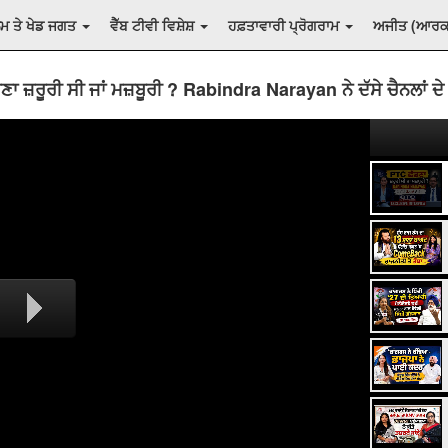
ਲਮ ਤੇ ਖੇਡ ਜਗਤ
ਵੈੱਬ ਟੀਵੀ ਵਿਸ਼ੇਸ਼
ਹਫ਼ਤਾਵਾਰੀ ਪ੍ਰੋਗਰਾਮ
ਅਜੀਤ (ਆਰ
ਾ ਜ਼ਰੂਰੀ ਸੀ ਜਾਂ ਮਜ਼ਬੂਰੀ ? Rabindra Narayan ਨੇ ਦੱਸੇ ਚੈਨਲਾਂ ਦੇ