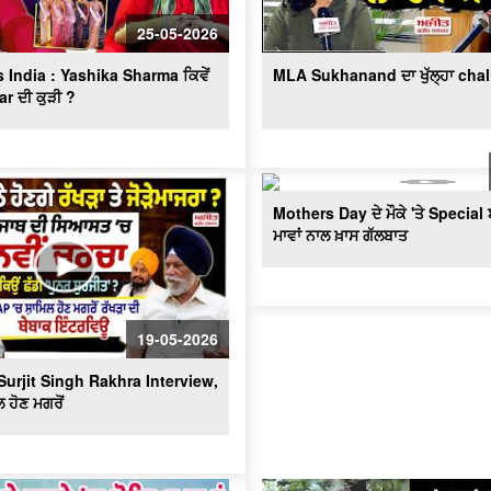
25-05-2026
India : Yashika Sharma ਕਿਵੇਂ
MLA Sukhanand ਦਾ ਖੁੱਲ੍ਹਾ cha
r ਦੀ ਕੁੜੀ ?
Mothers Day ਦੇ ਮੌਕੇ 'ਤੇ Special 
ਮਾਵਾਂ ਨਾਲ ਖ਼ਾਸ ਗੱਲਬਾਤ
19-05-2026
Surjit Singh Rakhra Interview,
 ਹੋਣ ਮਗਰੋਂ