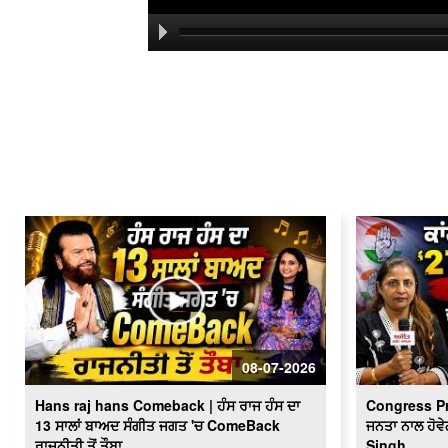
08-07-2026
Hans raj hans Comeback | ਹੰਸ ਰਾਜ ਹੰਸ ਦਾ
Congress P
13 ਸਾਲਾਂ ਬਾਅਦ ਸੰਗੀਤ ਜਗਤ 'ਚ ComeBack
ਜਨਤਾ ਨਾਲ ਹੋਵੇ
ਰਾਜਨੀਤੀ ਤੋਂ ਤੌਬਾ...
Singh