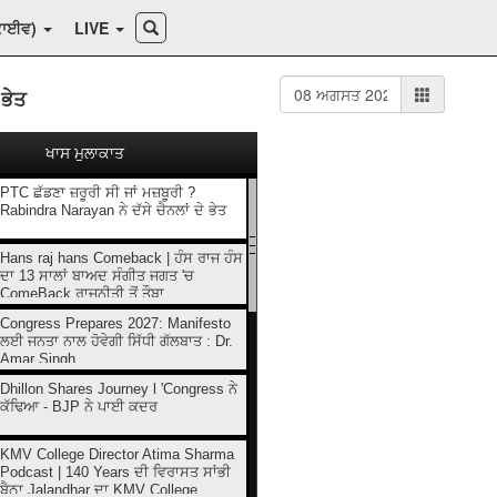
ਕਾਈਵ)
LIVE
 ਭੇਤ
ਖਾਸ ਮੁਲਾਕਾਤ
PTC ਛੱਡਣਾ ਜ਼ਰੂਰੀ ਸੀ ਜਾਂ ਮਜ਼ਬੂਰੀ ?
Rabindra Narayan ਨੇ ਦੱਸੇ ਚੈਨਲਾਂ ਦੇ ਭੇਤ
Hans raj hans Comeback | ਹੰਸ ਰਾਜ ਹੰਸ
ਦਾ 13 ਸਾਲਾਂ ਬਾਅਦ ਸੰਗੀਤ ਜਗਤ 'ਚ
ComeBack ਰਾਜਨੀਤੀ ਤੋਂ ਤੌਬਾ...
Congress Prepares 2027: Manifesto
ਲਈ ਜਨਤਾ ਨਾਲ ਹੋਵੇਗੀ ਸਿੱਧੀ ਗੱਲਬਾਤ : Dr.
Amar Singh
Dhillon Shares Journey l 'Congress ਨੇ
ਕੱਢਿਆ - BJP ਨੇ ਪਾਈ ਕਦਰ
KMV College Director Atima Sharma
Podcast | 140 Years ਦੀ ਵਿਰਾਸਤ ਸਾਂਭੀ
ਬੈਠਾ Jalandhar ਦਾ KMV College