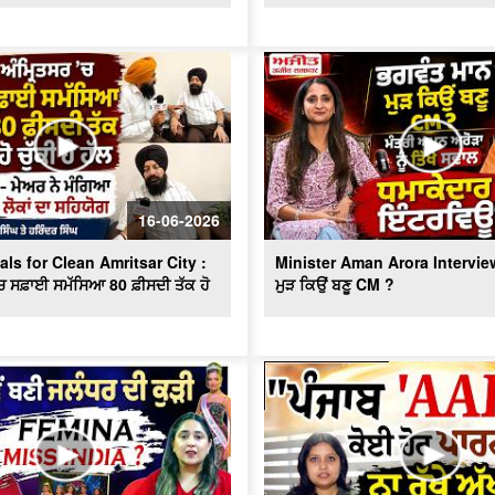
16-06-2026
ls for Clean Amritsar City :
Minister Aman Arora Interview
ਚ ਸਫ਼ਾਈ ਸਮੱਸਿਆ 80 ਫ਼ੀਸਦੀ ਤੱਕ ਹੋ
ਮੁੜ ਕਿਉਂ ਬਣੂ CM ?