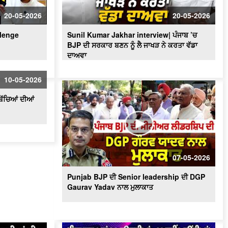
'ਇਸ ਵਾਰ 2 ਜਾਂ 9 ਆਉਣਗੀਆਂ - 92 ਨਹੀਂ
ਆਉਂਦੀਆਂ' 'ਬਦਲਾਅ ਨੇ ਸਾਨੂੰ ਡਰਾ'ਤਾ' - MLA
20-05-2026
20-05-2026
Bawa Henry
llenge
Sunil Kumar Jakhar interview| ਪੰਜਾਬ ’ਚ
BJP ਦੀ ਸਰਕਾਰ ਬਣਨ ਨੂੰ ਲੈ ਜਾਖੜ ਨੇ ਕਰਤਾ ਵੱਡਾ
ਦਾਅਵਾ
10-05-2026
ਬੱਚਿਆਂ ਦੀਆਂ
07-05-2026
Punjab BJP ਦੀ Senior leadership ਦੀ DGP
Gaurav Yadav ਨਾਲ ਮੁਲਾਕਾਤ