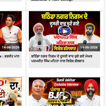
BJP ਦੀ ਸਰਕਾਰ ਬਣਨ ਨੂੰ ਲੈ ਜਾਖੜ ਨੇ ਕਰਤਾ
ਵੱਡਾ ਦਾਅਵਾ
Punjabi Girl Gone To Ama Dablam :
ਪੰਜਾਬ ਦੀ ਧੀ ਜਿਸ ਨੇ ਪਿਤਾ ਦਾ ਸੁਪਨਾ ਕੀਤਾ
ਸਾਕਾਰ ਫਤਿਹ ਕੀਤੀ ਉੱਚੀ ਚੋਟੀ
Exclusive : Surjit Singh Rakhra
Interview, AAP ‘ਚ ਸ਼ਾਮਿਲ ਹੋਣ ਮਗਰੋਂ
Mothers Day ਦੇ ਮੌਕੇ 'ਤੇ Special ਬੱਚਿਆਂ
ਦੀਆਂ ਮਾਵਾਂ ਨਾਲ ਖ਼ਾਸ ਗੱਲਬਾਤ
14-06-2026
14-06-2026
Punjab BJP ਦੀ Senior leadership ਦੀ
 : ਭਗਵੰਤ ਮਾਨ
ਬਠਿੰਡਾ ਨਗਰ ਨਿਗਮ ਦੇ ਦੂਸਰੀ ਵਾਰ ਚੁਣੇ ਗਏ ਮੇਅਰ
DGP Gaurav Yadav ਨਾਲ ਮੁਲਾਕਾਤ
ਪਦਮਜੀਤ ਸਿੰਘ ਮਹਿਤਾ ਨਾਲ ਵਿਸ਼ੇਸ਼ ਗੱਲਬਾਤ
"ਖਿਡਾਰੀ ਤੇ ਐਂਕਰ ਵਜੋਂ ਕਿਵੇਂ ਦਾ ਰਿਹਾ ਸਫ਼ਰ,
ਆਓ ਕਰੀਏ ਕੌਮੀ ਖਿਡਾਰੀ ਗੁਰਮਿੰਦਰ ਸਿੰਘ
ਭੁੱਲਰ ਨਾਲ ਸਿੱਧੀ ਗੱਲਬਾਤ"
ਕਾਮਯਾਬੀ ਦੇ ਰਸਤੇ ’ਚ ਖੋਇਆ ਸਮਾਂ -ਮਾਂ ਦੀ
ਆਖ਼ਰੀ ਪੁਕਾਰ ਦਾ ਪਛਤਾਵਾ -ਸਟੇਟ ਐਵਾਰਡੀ
ਰੇਸ਼ਮ ਕੌਰ
'ਆਪ' ਬਾਗ਼ੀਆਂ ਦੀ ਭਾਜਪਾ 'ਚ ਸ਼ਮੂਲੀਅਤ 'ਤੇ
Tarun Chugh ਦਾ ਧਮਾਕੇਦਾਰ ਇੰਟਰਵਿਊ