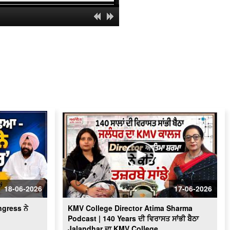
"Chaali Din" : "ਮੈਨੂੰ ਮਾਣ ਹੈ ਕਿ ਮੈਂ ਇਸ
ਫ਼ਿਲਮ ਦਾ ਹਿੱਸਾ ਬਣਿਆ": Debi
Makhsoospuri
Mayor Appeals for Clean Amritsar
City : ‘‘ਅੰਮ੍ਰਿਤਸਰ ’ਚ ਸਫ਼ਾਈ ਸਮੱਸਿਆ 80
ਫ਼ੀਸਦੀ ਤੱਕ ਹੋ ਚੁੱਕੀ ਹੈ ਹੱਲ’’
Minister Aman Arora Interview : ਭਗਵੰਤ
ਮਾਨ ਮੁੜ ਕਿਉਂ ਬਣੂ CM ?
ਬਠਿੰਡਾ ਨਗਰ ਨਿਗਮ ਦੇ ਦੂਸਰੀ ਵਾਰ ਚੁਣੇ ਗਏ
ਮੇਅਰ ਪਦਮਜੀਤ ਸਿੰਘ ਮਹਿਤਾ ਨਾਲ ਵਿਸ਼ੇਸ਼
ਗੱਲਬਾਤ
Rakhra Exclusive l ਸਮਾਣਾ ਜਿੱਤ ਤੋਂ ਬਾਅਦ
ਸੁਰਜੀਤ ਸਿੰਘ ਰੱਖੜਾ ਦੀ Exclusive
ਇੰਟਰਵਿਊ
PTC ਛੱਡਣਾ ਜ਼ਰੂਰੀ ਸੀ ਜਾਂ ਮਜ਼ਬੂਰੀ ?
Rabindra Narayan ਨੇ ਦੱਸੇ ਚੈਨਲਾਂ ਦੇ ਭੇਤ
18-06-2026
17-06-2026
MLA Sukhanand ਦਾ ਖੁੱਲ੍ਹਾ challenge
ngress ਨੇ
KMV College Director Atima Sharma
Podcast | 140 Years ਦੀ ਵਿਰਾਸਤ ਸਾਂਭੀ ਬੈਠਾ
Sunil Kumar Jakhar interview| ਪੰਜਾਬ ’ਚ
Jalandhar ਦਾ KMV College