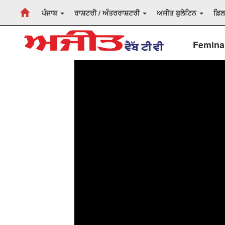
ਪੰਜਾਬ
ਰਾਸ਼ਟਰੀ / ਅੰਤਰਰਾਸ਼ਟਰੀ
ਅਜੀਤ ਬੁਲੇਟਿਨ
ਫ਼ਿ
Femina 