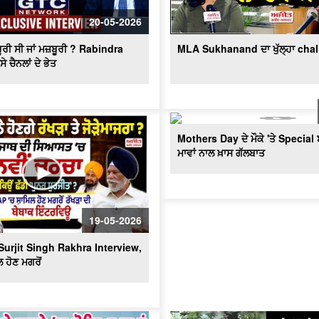
20-05-2026
ੂਰੀ ਸੀ ਜਾਂ ਮਜ਼ਬੂਰੀ ? Rabindra
MLA Sukhanand ਦਾ ਖੁੱਲ੍ਹਾ cha
ੇ ਚੈਨਲਾਂ ਦੇ ਭੇਤ
Mothers Day ਦੇ ਮੌਕੇ 'ਤੇ Special 
ਮਾਵਾਂ ਨਾਲ ਖ਼ਾਸ ਗੱਲਬਾਤ
19-05-2026
Surjit Singh Rakhra Interview,
 ਹੋਣ ਮਗਰੋਂ