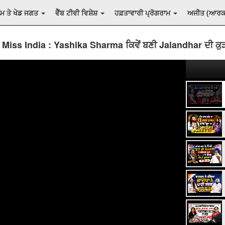
ਲਮ ਤੇ ਖੇਡ ਜਗਤ
ਵੈੱਬ ਟੀਵੀ ਵਿਸ਼ੇਸ਼
ਹਫ਼ਤਾਵਾਰੀ ਪ੍ਰੋਗਰਾਮ
ਅਜੀਤ (ਆਰ
Miss India : Yashika Sharma ਕਿਵੇਂ ਬਣੀ Jalandhar ਦੀ ਕੁ