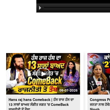
08-07-2026
Hans raj hans Comeback | ਹੰਸ ਰਾਜ ਹੰਸ ਦਾ
Congress P
13 ਸਾਲਾਂ ਬਾਅਦ ਸੰਗੀਤ ਜਗਤ 'ਚ ComeBack
ਜਨਤਾ ਨਾਲ ਹੋਵੇ
ਰਾਜਨੀਤੀ ਤੋਂ ਤੌਬਾ...
Singh