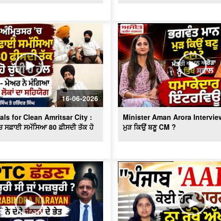
16-06-2026
ls for Clean Amritsar City :
Minister Aman Arora Interview
ਚ ਸਫ਼ਾਈ ਸਮੱਸਿਆ 80 ਫ਼ੀਸਦੀ ਤੱਕ ਹੋ
ਮੁੜ ਕਿਉਂ ਬਣੂ CM ?