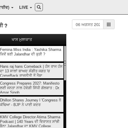
ਕਾਈਵ)
LIVE
ੜੀ ?
ਖਾਸ ਮੁਲਾਕਾਤ
Femina Miss India : Yashika Sharma
ਕਿਵੇਂ ਬਣੀ Jalandhar ਦੀ ਕੁੜੀ ?
Hans raj hans Comeback | ਹੰਸ ਰਾਜ ਹੰਸ
ਦਾ 13 ਸਾਲਾਂ ਬਾਅਦ ਸੰਗੀਤ ਜਗਤ 'ਚ
ComeBack ਰਾਜਨੀਤੀ ਤੋਂ ਤੌਬਾ...
Congress Prepares 2027: Manifesto
ਲਈ ਜਨਤਾ ਨਾਲ ਹੋਵੇਗੀ ਸਿੱਧੀ ਗੱਲਬਾਤ : Dr.
Amar Singh
Dhillon Shares Journey l 'Congress ਨੇ
ਕੱਢਿਆ - BJP ਨੇ ਪਾਈ ਕਦਰ
KMV College Director Atima Sharma
Podcast | 140 Years ਦੀ ਵਿਰਾਸਤ ਸਾਂਭੀ
ਬੈਠਾ Jalandhar ਦਾ KMV College