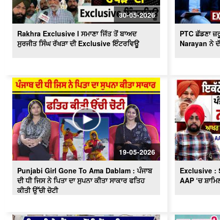
30-05-2026
Rakhra Exclusive l ਸਮਾਣਾ ਜਿੱਤ ਤੋਂ ਬਾਅਦ
PTC ਛੱਡਣਾ ਜ਼ਰ
ਸੁਰਜੀਤ ਸਿੰਘ ਰੱਖੜਾ ਦੀ Exclusive ਇੰਟਰਵਿਊ
Narayan ਨੇ ਦੱਸ
19-05-2026
Punjabi Girl Gone To Ama Dablam : ਪੰਜਾਬ
Exclusive : 
ਦੀ ਧੀ ਜਿਸ ਨੇ ਪਿਤਾ ਦਾ ਸੁਪਨਾ ਕੀਤਾ ਸਾਕਾਰ ਫਤਿਹ
AAP ‘ਚ ਸ਼ਾਮਿਲ
ਕੀਤੀ ਉੱਚੀ ਚੋਟੀ