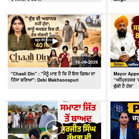
16-06-2026
"Chaali Din" : "ਮੈਨੂੰ ਮਾਣ ਹੈ ਕਿ ਮੈਂ ਇਸ ਫ਼ਿਲਮ ਦਾ
Mayor Appea
ਹਿੱਸਾ ਬਣਿਆ": Debi Makhsoospuri
‘‘ਅੰਮ੍ਰਿਤਸਰ ’
ਚੁੱਕੀ ਹੈ ਹੱਲ’’