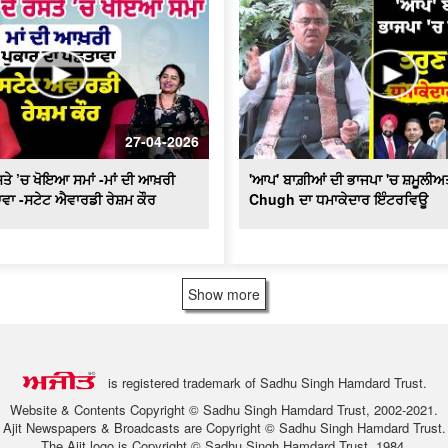
27-04-2026
ਤੇ ’ਚ ਖੋਇਆ ਸਮਾਂ -ਮਾਂ ਦੀ ਆਖ਼ਰੀ
'ਆਪ' ਬਾਗ਼ੀਆਂ ਦੀ ਭਾਜਪਾ 'ਚ ਸ਼ਮੂਲੀਅ
ਵਾ -ਸਟੇਟ ਐਵਾਰਡੀ ਰੇਸ਼ਮ ਕੌਰ
Chugh ਦਾ ਧਮਾਕੇਦਾਰ ਇੰਟਰਵਿਊ
Show more
is registered trademark of Sadhu Singh Hamdard Trust.
Website & Contents Copyright © Sadhu Singh Hamdard Trust, 2002-2021.
Ajit Newspapers & Broadcasts are Copyright © Sadhu Singh Hamdard Trust.
The Ajit logo is Copyright © Sadhu Singh Hamdard Trust, 1984.