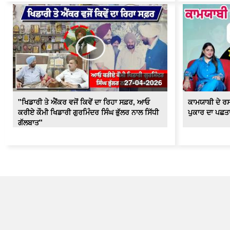
27-04-2026
"ਖਿਡਾਰੀ ਤੇ ਐਂਕਰ ਵਜੋਂ ਕਿਵੇਂ ਦਾ ਰਿਹਾ ਸਫ਼ਰ, ਆਓ
ਕਾਮਯਾਬੀ ਦੇ ਰਸ
ਕਰੀਏ ਕੌਮੀ ਖਿਡਾਰੀ ਗੁਰਮਿੰਦਰ ਸਿੰਘ ਭੁੱਲਰ ਨਾਲ ਸਿੱਧੀ
ਪੁਕਾਰ ਦਾ ਪਛਤਾ
ਗੱਲਬਾਤ"