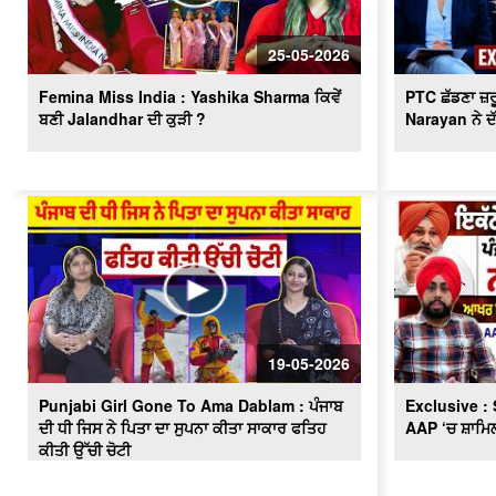
25-05-2026
Femina Miss India : Yashika Sharma ਕਿਵੇਂ
PTC ਛੱਡਣਾ ਜ਼ਰ
ਬਣੀ Jalandhar ਦੀ ਕੁੜੀ ?
Narayan ਨੇ ਦੱਸ
19-05-2026
Punjabi Girl Gone To Ama Dablam : ਪੰਜਾਬ
Exclusive : 
ਦੀ ਧੀ ਜਿਸ ਨੇ ਪਿਤਾ ਦਾ ਸੁਪਨਾ ਕੀਤਾ ਸਾਕਾਰ ਫਤਿਹ
AAP ‘ਚ ਸ਼ਾਮਿਲ
ਕੀਤੀ ਉੱਚੀ ਚੋਟੀ