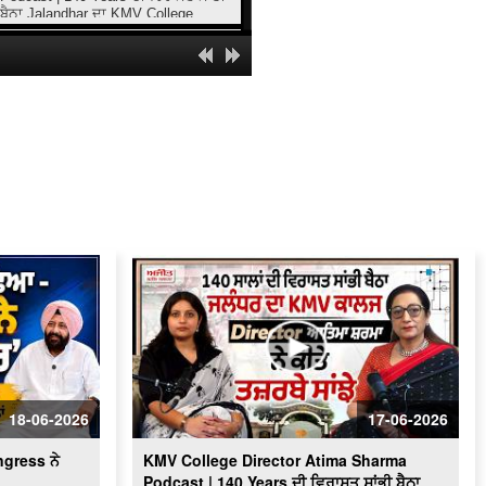
ਬੈਠਾ Jalandhar ਦਾ KMV College
"Chaali Din" : "ਮੈਨੂੰ ਮਾਣ ਹੈ ਕਿ ਮੈਂ ਇਸ
ਫ਼ਿਲਮ ਦਾ ਹਿੱਸਾ ਬਣਿਆ": Debi
Makhsoospuri
Mayor Appeals for Clean Amritsar
City : ‘‘ਅੰਮ੍ਰਿਤਸਰ ’ਚ ਸਫ਼ਾਈ ਸਮੱਸਿਆ 80
ਫ਼ੀਸਦੀ ਤੱਕ ਹੋ ਚੁੱਕੀ ਹੈ ਹੱਲ’’
Minister Aman Arora Interview : ਭਗਵੰਤ
ਮਾਨ ਮੁੜ ਕਿਉਂ ਬਣੂ CM ?
ਬਠਿੰਡਾ ਨਗਰ ਨਿਗਮ ਦੇ ਦੂਸਰੀ ਵਾਰ ਚੁਣੇ ਗਏ
ਮੇਅਰ ਪਦਮਜੀਤ ਸਿੰਘ ਮਹਿਤਾ ਨਾਲ ਵਿਸ਼ੇਸ਼
ਗੱਲਬਾਤ
Femina Miss India : Yashika Sharma
ਕਿਵੇਂ ਬਣੀ Jalandhar ਦੀ ਕੁੜੀ ?
PTC ਛੱਡਣਾ ਜ਼ਰੂਰੀ ਸੀ ਜਾਂ ਮਜ਼ਬੂਰੀ ?
Rabindra Narayan ਨੇ ਦੱਸੇ ਚੈਨਲਾਂ ਦੇ ਭੇਤ
18-06-2026
17-06-2026
MLA Sukhanand ਦਾ ਖੁੱਲ੍ਹਾ challenge
ngress ਨੇ
KMV College Director Atima Sharma
Podcast | 140 Years ਦੀ ਵਿਰਾਸਤ ਸਾਂਭੀ ਬੈਠਾ