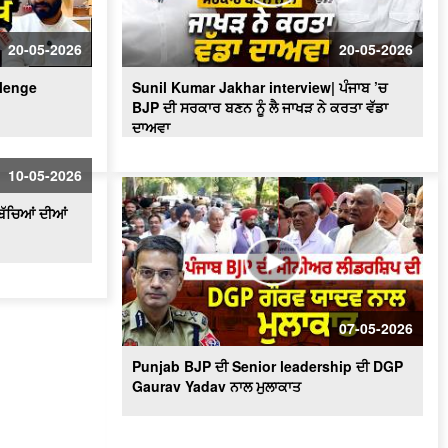
'ਇਸ ਵਾਰ 2 ਜਾਂ 9 ਆਉਣਗੀਆਂ - 92 ਨਹੀਂ
ਆਉਂਦੀਆਂ' 'ਬਦਲਾਅ ਨੇ ਸਾਨੂੰ ਡਰਾ'ਤਾ' - MLA
20-05-2026
20-05-2026
Bawa Henry
llenge
Sunil Kumar Jakhar interview| ਪੰਜਾਬ ’ਚ
BJP ਦੀ ਸਰਕਾਰ ਬਣਨ ਨੂੰ ਲੈ ਜਾਖੜ ਨੇ ਕਰਤਾ ਵੱਡਾ
ਦਾਅਵਾ
10-05-2026
ਬੱਚਿਆਂ ਦੀਆਂ
07-05-2026
Punjab BJP ਦੀ Senior leadership ਦੀ DGP
Gaurav Yadav ਨਾਲ ਮੁਲਾਕਾਤ