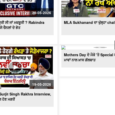
20-05-2026
ੂਰੀ ਸੀ ਜਾਂ ਮਜ਼ਬੂਰੀ ? Rabindra
MLA Sukhanand ਦਾ ਖੁੱਲ੍ਹਾ cha
ੇ ਚੈਨਲਾਂ ਦੇ ਭੇਤ
Mothers Day ਦੇ ਮੌਕੇ 'ਤੇ Special 
ਮਾਵਾਂ ਨਾਲ ਖ਼ਾਸ ਗੱਲਬਾਤ
19-05-2026
Surjit Singh Rakhra Interview,
 ਹੋਣ ਮਗਰੋਂ