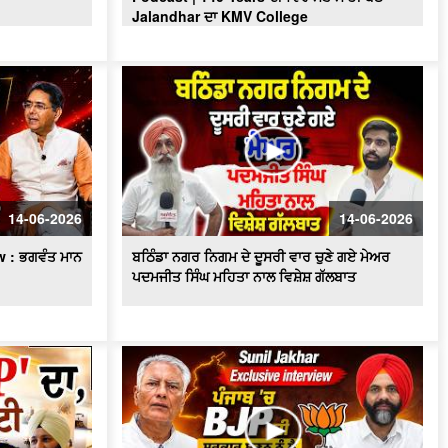
Sunil Kumar Jakhar interview| ਪੰਜਾਬ ’ਚ
Jalandhar ਦਾ KMV College
BJP ਦੀ ਸਰਕਾਰ ਬਣਨ ਨੂੰ ਲੈ ਜਾਖੜ ਨੇ ਕਰਤਾ
ਵੱਡਾ ਦਾਅਵਾ
Punjabi Girl Gone To Ama Dablam :
ਪੰਜਾਬ ਦੀ ਧੀ ਜਿਸ ਨੇ ਪਿਤਾ ਦਾ ਸੁਪਨਾ ਕੀਤਾ
ਸਾਕਾਰ ਫਤਿਹ ਕੀਤੀ ਉੱਚੀ ਚੋਟੀ
Exclusive : Surjit Singh Rakhra
Interview, AAP ‘ਚ ਸ਼ਾਮਿਲ ਹੋਣ ਮਗਰੋਂ
Mothers Day ਦੇ ਮੌਕੇ 'ਤੇ Special ਬੱਚਿਆਂ
ਦੀਆਂ ਮਾਵਾਂ ਨਾਲ ਖ਼ਾਸ ਗੱਲਬਾਤ
14-06-2026
14-06-2026
Punjab BJP ਦੀ Senior leadership ਦੀ
 : ਭਗਵੰਤ ਮਾਨ
ਬਠਿੰਡਾ ਨਗਰ ਨਿਗਮ ਦੇ ਦੂਸਰੀ ਵਾਰ ਚੁਣੇ ਗਏ ਮੇਅਰ
DGP Gaurav Yadav ਨਾਲ ਮੁਲਾਕਾਤ
ਪਦਮਜੀਤ ਸਿੰਘ ਮਹਿਤਾ ਨਾਲ ਵਿਸ਼ੇਸ਼ ਗੱਲਬਾਤ
"ਖਿਡਾਰੀ ਤੇ ਐਂਕਰ ਵਜੋਂ ਕਿਵੇਂ ਦਾ ਰਿਹਾ ਸਫ਼ਰ,
ਆਓ ਕਰੀਏ ਕੌਮੀ ਖਿਡਾਰੀ ਗੁਰਮਿੰਦਰ ਸਿੰਘ
ਭੁੱਲਰ ਨਾਲ ਸਿੱਧੀ ਗੱਲਬਾਤ"
ਕਾਮਯਾਬੀ ਦੇ ਰਸਤੇ ’ਚ ਖੋਇਆ ਸਮਾਂ -ਮਾਂ ਦੀ
ਆਖ਼ਰੀ ਪੁਕਾਰ ਦਾ ਪਛਤਾਵਾ -ਸਟੇਟ ਐਵਾਰਡੀ
ਰੇਸ਼ਮ ਕੌਰ
'ਆਪ' ਬਾਗ਼ੀਆਂ ਦੀ ਭਾਜਪਾ 'ਚ ਸ਼ਮੂਲੀਅਤ 'ਤੇ
Tarun Chugh ਦਾ ਧਮਾਕੇਦਾਰ ਇੰਟਰਵਿਊ