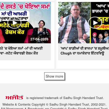
27-04-2026
ਤੇ ’ਚ ਖੋਇਆ ਸਮਾਂ -ਮਾਂ ਦੀ ਆਖ਼ਰੀ
'ਆਪ' ਬਾਗ਼ੀਆਂ ਦੀ ਭਾਜਪਾ 'ਚ ਸ਼ਮੂਲੀਅ
ਵਾ -ਸਟੇਟ ਐਵਾਰਡੀ ਰੇਸ਼ਮ ਕੌਰ
Chugh ਦਾ ਧਮਾਕੇਦਾਰ ਇੰਟਰਵਿਊ
Show more
is registered trademark of Sadhu Singh Hamdard Trust.
Website & Contents Copyright © Sadhu Singh Hamdard Trust, 2002-2021.
Ajit Newspapers & Broadcasts are Copyright © Sadhu Singh Hamdard Trust.