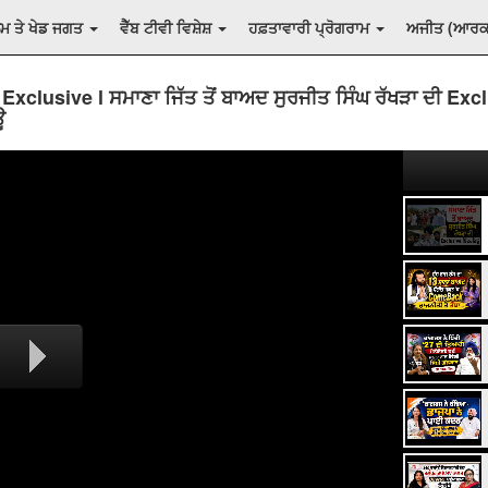
ਲਮ ਤੇ ਖੇਡ ਜਗਤ
ਵੈੱਬ ਟੀਵੀ ਵਿਸ਼ੇਸ਼
ਹਫ਼ਤਾਵਾਰੀ ਪ੍ਰੋਗਰਾਮ
ਅਜੀਤ (ਆਰ
Exclusive l ਸਮਾਣਾ ਜਿੱਤ ਤੋਂ ਬਾਅਦ ਸੁਰਜੀਤ ਸਿੰਘ ਰੱਖੜਾ ਦੀ Exc
ਊ