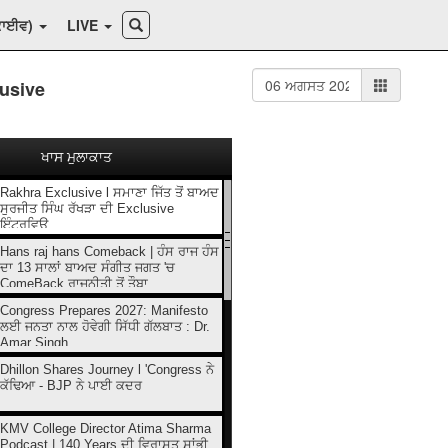
ਕਾਈਵ)
LIVE
lusive
ਖਾਸ ਮੁਲਾਕਾਤ
Rakhra Exclusive l ਸਮਾਣਾ ਜਿੱਤ ਤੋਂ ਬਾਅਦ
ਸੁਰਜੀਤ ਸਿੰਘ ਰੱਖੜਾ ਦੀ Exclusive
ਇੰਟਰਵਿਊ
Hans raj hans Comeback | ਹੰਸ ਰਾਜ ਹੰਸ
ਦਾ 13 ਸਾਲਾਂ ਬਾਅਦ ਸੰਗੀਤ ਜਗਤ 'ਚ
ComeBack ਰਾਜਨੀਤੀ ਤੋਂ ਤੌਬਾ...
Congress Prepares 2027: Manifesto
ਲਈ ਜਨਤਾ ਨਾਲ ਹੋਵੇਗੀ ਸਿੱਧੀ ਗੱਲਬਾਤ : Dr.
Amar Singh
Dhillon Shares Journey l 'Congress ਨੇ
ਕੱਢਿਆ - BJP ਨੇ ਪਾਈ ਕਦਰ
KMV College Director Atima Sharma
Podcast | 140 Years ਦੀ ਵਿਰਾਸਤ ਸਾਂਭੀ