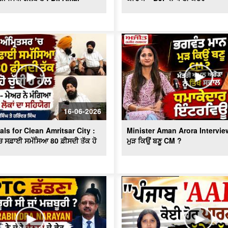
16-06-2026
ls for Clean Amritsar City :
Minister Aman Arora Interview
ਚ ਸਫ਼ਾਈ ਸਮੱਸਿਆ 80 ਫ਼ੀਸਦੀ ਤੱਕ ਹੋ
ਮੁੜ ਕਿਉਂ ਬਣੂ CM ?