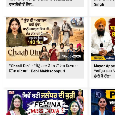
ਰਾਜਨੀਤੀ ਤੋਂ ਤੌਬਾ...
Singh
16-06-2026
"Chaali Din" : "ਮੈਨੂੰ ਮਾਣ ਹੈ ਕਿ ਮੈਂ ਇਸ ਫ਼ਿਲਮ ਦਾ
Mayor Appea
ਹਿੱਸਾ ਬਣਿਆ": Debi Makhsoospuri
‘‘ਅੰਮ੍ਰਿਤਸਰ ’
ਚੁੱਕੀ ਹੈ ਹੱਲ’’