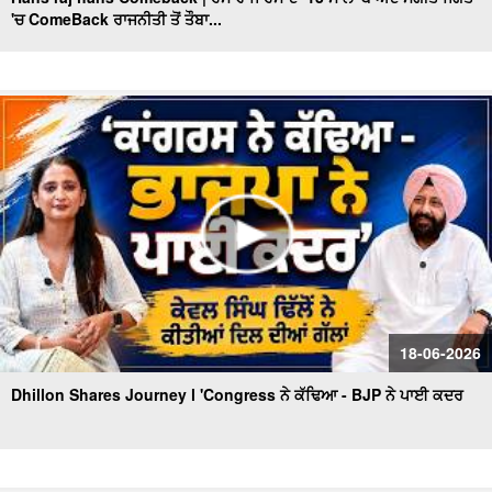
'ਚ ComeBack ਰਾਜਨੀਤੀ ਤੋਂ ਤੌਬਾ...
Sunil Kumar Jakhar interview| ਪੰਜਾਬ ’ਚ BJP ਦੀ ਸਰਕਾਰ
ਬਣਨ ਨੂੰ ਲੈ ਜਾਖੜ ਨੇ ਕਰਤਾ ਵੱਡਾ ਦਾਅਵਾ
Punjabi Girl Gone To Ama Dablam : ਪੰਜਾਬ ਦੀ ਧੀ ਜਿਸ ਨੇ
ਪਿਤਾ ਦਾ ਸੁਪਨਾ ਕੀਤਾ ਸਾਕਾਰ ਫਤਿਹ ਕੀਤੀ ਉੱਚੀ ਚੋਟੀ
Exclusive : Surjit Singh Rakhra Interview, AAP ‘ਚ ਸ਼ਾਮਿਲ
ਹੋਣ ਮਗਰੋਂ
Mothers Day ਦੇ ਮੌਕੇ 'ਤੇ Special ਬੱਚਿਆਂ ਦੀਆਂ ਮਾਵਾਂ ਨਾਲ ਖ਼ਾਸ
ਗੱਲਬਾਤ
Punjab BJP ਦੀ Senior leadership ਦੀ DGP Gaurav Yadav
ਨਾਲ ਮੁਲਾਕਾਤ
"ਖਿਡਾਰੀ ਤੇ ਐਂਕਰ ਵਜੋਂ ਕਿਵੇਂ ਦਾ ਰਿਹਾ ਸਫ਼ਰ, ਆਓ ਕਰੀਏ ਕੌਮੀ
18-06-2026
ਖਿਡਾਰੀ ਗੁਰਮਿੰਦਰ ਸਿੰਘ ਭੁੱਲਰ ਨਾਲ ਸਿੱਧੀ ਗੱਲਬਾਤ"
Dhillon Shares Journey l 'Congress ਨੇ ਕੱਢਿਆ - BJP ਨੇ ਪਾਈ ਕਦਰ
ਕਾਮਯਾਬੀ ਦੇ ਰਸਤੇ ’ਚ ਖੋਇਆ ਸਮਾਂ -ਮਾਂ ਦੀ ਆਖ਼ਰੀ ਪੁਕਾਰ ਦਾ
ਪਛਤਾਵਾ -ਸਟੇਟ ਐਵਾਰਡੀ ਰੇਸ਼ਮ ਕੌਰ
'ਆਪ' ਬਾਗ਼ੀਆਂ ਦੀ ਭਾਜਪਾ 'ਚ ਸ਼ਮੂਲੀਅਤ 'ਤੇ Tarun Chugh ਦਾ