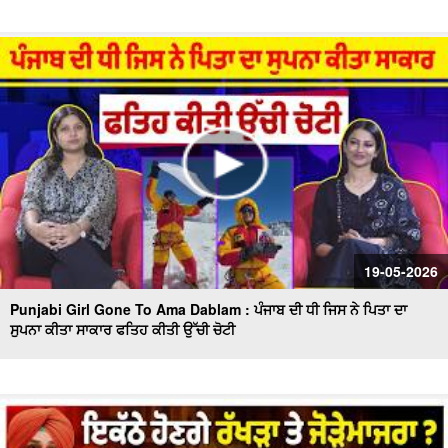
19-05-2026
Punjabi Girl Gone To Ama Dablam : ਪੰਜਾਬ ਦੀ ਧੀ ਜਿਸ ਨੇ ਪਿਤਾ ਦਾ
ਸੁਪਨਾ ਕੀਤਾ ਸਾਕਾਰ ਫਤਿਹ ਕੀਤੀ ਉੱਚੀ ਚੋਟੀ