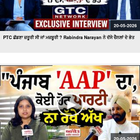
20-05-2026
PTC ਛੱਡਣਾ ਜ਼ਰੂਰੀ ਸੀ ਜਾਂ ਮਜ਼ਬੂਰੀ ? Rabindra Narayan ਨੇ ਦੱਸੇ ਚੈਨਲਾਂ ਦੇ ਭੇਤ
20-05-2026