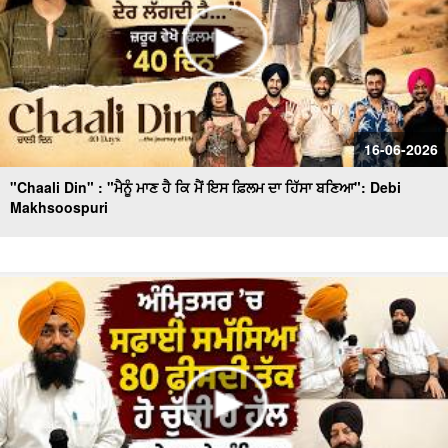
16-06-2026
"Chaali Din" : "ਮੈਨੂੰ ਮਾਣ ਹੈ ਕਿ ਮੈਂ ਇਸ ਫ਼ਿਲਮ ਦਾ ਹਿੱਸਾ ਬਣਿਆ": Debi
Makhsoospuri