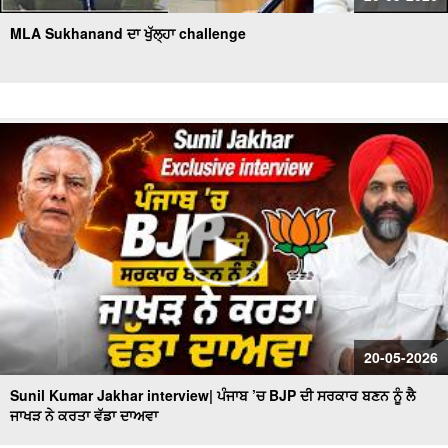
MLA Sukhanand ਦਾ ਖੁੱਲ੍ਹਾ challenge
20-05-2026
Sunil Kumar Jakhar interview| ਪੰਜਾਬ ’ਚ BJP ਦੀ ਸਰਕਾਰ ਬਣਨ ਨੂੰ ਲੈ
ਜਾਖੜ ਨੇ ਕਰਤਾ ਵੱਡਾ ਦਾਅਵਾ