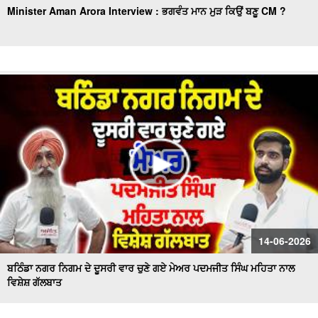
Minister Aman Arora Interview : ਭਗਵੰਤ ਮਾਨ ਮੁੜ ਕਿਉਂ ਬਣੂ CM ?
14-06-2026
ਬਠਿੰਡਾ ਨਗਰ ਨਿਗਮ ਦੇ ਦੂਸਰੀ ਵਾਰ ਚੁਣੇ ਗਏ ਮੇਅਰ ਪਦਮਜੀਤ ਸਿੰਘ ਮਹਿਤਾ ਨਾਲ
ਵਿਸ਼ੇਸ਼ ਗੱਲਬਾਤ