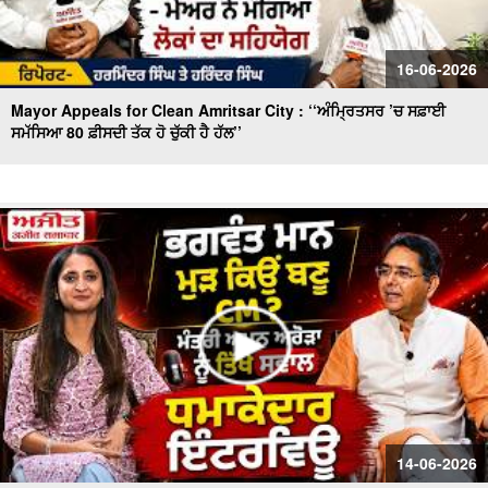
16-06-2026
Mayor Appeals for Clean Amritsar City : ‘‘ਅੰਮ੍ਰਿਤਸਰ ’ਚ ਸਫ਼ਾਈ
ਸਮੱਸਿਆ 80 ਫ਼ੀਸਦੀ ਤੱਕ ਹੋ ਚੁੱਕੀ ਹੈ ਹੱਲ’’
14-06-2026