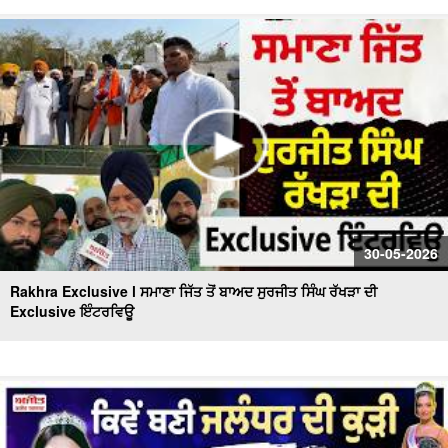
30-05-2026
Rakhra Exclusive l ਸਮਾਣਾ ਜਿੱਤ ਤੋਂ ਬਾਅਦ ਸੁਰਜੀਤ ਸਿੰਘ ਰੱਖੜਾ ਦੀ
Exclusive ਇੰਟਰਵਿਊ