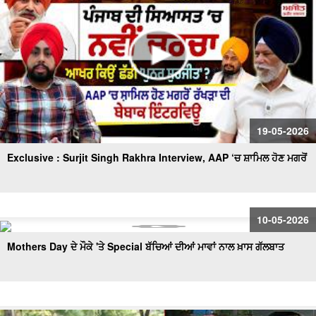
19-05-2026
Exclusive : Surjit Singh Rakhra Interview, AAP ‘ਚ ਸ਼ਾਮਿਲ ਹੋਣ ਮਗਰੋਂ
10-05-2026
Mothers Day ਦੇ ਮੌਕੇ 'ਤੇ Special ਬੱਚਿਆਂ ਦੀਆਂ ਮਾਵਾਂ ਨਾਲ ਖ਼ਾਸ ਗੱਲਬਾਤ