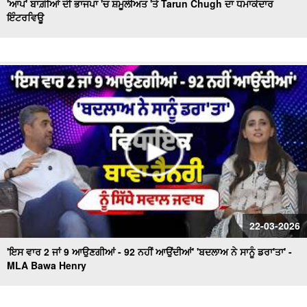
'ਆਪ' ਬਾਗ਼ੀਆਂ ਦੀ ਭਾਜਪਾ 'ਚ ਸ਼ਮੂਲੀਅਤ 'ਤੇ Tarun Chugh ਦਾ ਧਮਾਕੇਦਾਰ
ਇੰਟਰਵਿਊ
22-03-2026
'ਇਸ ਵਾਰ 2 ਜਾਂ 9 ਆਉਣਗੀਆਂ - 92 ਨਹੀਂ ਆਉਂਦੀਆਂ' 'ਬਦਲਾਅ ਨੇ ਸਾਨੂੰ ਡਰਾ'ਤਾ' -
MLA Bawa Henry