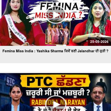
25-05-2026
Femina Miss India : Yashika Sharma ਕਿਵੇਂ ਬਣੀ Jalandhar ਦੀ ਕੁੜੀ ?