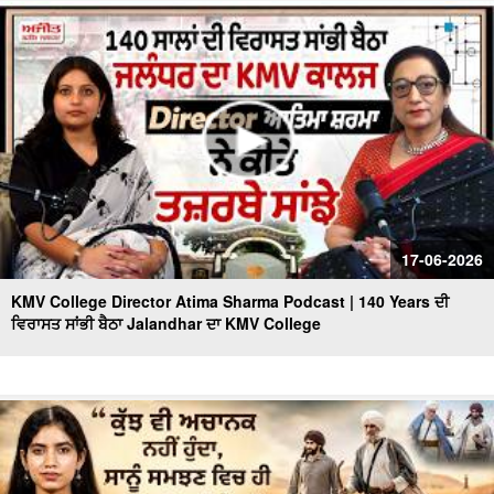
ਧਮਾਕੇਦਾਰ ਇੰਟਰਵਿਊ
'ਇਸ ਵਾਰ 2 ਜਾਂ 9 ਆਉਣਗੀਆਂ - 92 ਨਹੀਂ ਆਉਂਦੀਆਂ' 'ਬਦਲਾਅ ਨੇ
ਸਾਨੂੰ ਡਰਾ'ਤਾ' - MLA Bawa Henry
17-06-2026
KMV College Director Atima Sharma Podcast | 140 Years ਦੀ
ਵਿਰਾਸਤ ਸਾਂਭੀ ਬੈਠਾ Jalandhar ਦਾ KMV College