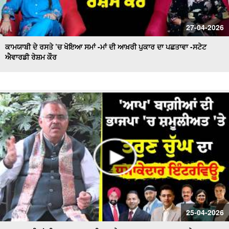
27-04-2026
ਕਾਮਯਾਬੀ ਦੇ ਰਸਤੇ ’ਚ ਖੋਇਆ ਸਮਾਂ -ਮਾਂ ਦੀ ਆਖ਼ਰੀ ਪੁਕਾਰ ਦਾ ਪਛਤਾਵਾ -ਸਟੇਟ
ਐਵਾਰਡੀ ਰੇਸ਼ਮ ਕੌਰ
25-04-2026