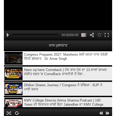
00:00/00:00
ਖਾਸ ਮੁਲਾਕਾਤ
Congress Prepares 2027: Manifesto ਲਈ ਜਨਤਾ ਨਾਲ ਹੋਵੇਗੀ
ਸਿੱਧੀ ਗੱਲਬਾਤ : Dr. Amar Singh
Hans raj hans Comeback | ਹੰਸ ਰਾਜ ਹੰਸ ਦਾ 13 ਸਾਲਾਂ ਬਾਅਦ
ਸੰਗੀਤ ਜਗਤ 'ਚ ComeBack ਰਾਜਨੀਤੀ ਤੋਂ ਤੌਬਾ...
Dhillon Shares Journey l 'Congress ਨੇ ਕੱਢਿਆ - BJP ਨੇ
ਪਾਈ ਕਦਰ
KMV College Director Atima Sharma Podcast | 140
Years ਦੀ ਵਿਰਾਸਤ ਸਾਂਭੀ ਬੈਠਾ Jalandhar ਦਾ KMV College
"Chaali Din" : "ਮੈਨੂੰ ਮਾਣ ਹੈ ਕਿ ਮੈਂ ਇਸ ਫ਼ਿਲਮ ਦਾ ਹਿੱਸਾ ਬਣਿਆ":