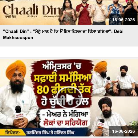
16-06-2026
"Chaali Din" : "ਮੈਨੂੰ ਮਾਣ ਹੈ ਕਿ ਮੈਂ ਇਸ ਫ਼ਿਲਮ ਦਾ ਹਿੱਸਾ ਬਣਿਆ": Debi
Makhsoospuri
16-06-2026