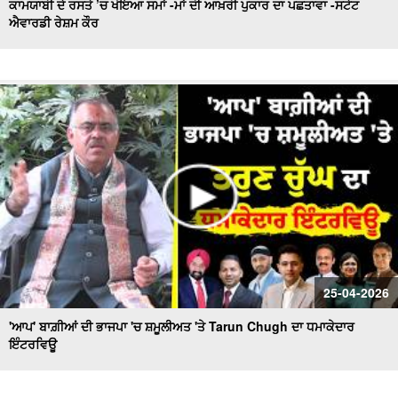
ਕਾਮਯਾਬੀ ਦੇ ਰਸਤੇ ’ਚ ਖੋਇਆ ਸਮਾਂ -ਮਾਂ ਦੀ ਆਖ਼ਰੀ ਪੁਕਾਰ ਦਾ ਪਛਤਾਵਾ -ਸਟੇਟ
ਐਵਾਰਡੀ ਰੇਸ਼ਮ ਕੌਰ
25-04-2026
'ਆਪ' ਬਾਗ਼ੀਆਂ ਦੀ ਭਾਜਪਾ 'ਚ ਸ਼ਮੂਲੀਅਤ 'ਤੇ Tarun Chugh ਦਾ ਧਮਾਕੇਦਾਰ
ਇੰਟਰਵਿਊ