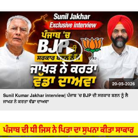
20-05-2026
Sunil Kumar Jakhar interview| ਪੰਜਾਬ ’ਚ BJP ਦੀ ਸਰਕਾਰ ਬਣਨ ਨੂੰ ਲੈ
ਜਾਖੜ ਨੇ ਕਰਤਾ ਵੱਡਾ ਦਾਅਵਾ