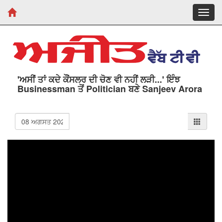
Toggl
navig
'ਅਸੀਂ ਤਾਂ ਕਦੇ ਕੌਂਸਲਰ ਦੀ ਚੋਣ ਵੀ ਨਹੀਂ ਲੜੀ...' ਇੰਝ
Businessman ਤੋਂ Politician ਬਣੇ Sanjeev Arora