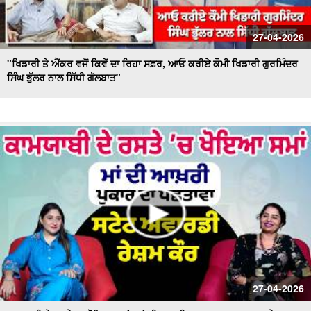
27-04-2026
"ਖਿਡਾਰੀ ਤੇ ਐਂਕਰ ਵਜੋਂ ਕਿਵੇਂ ਦਾ ਰਿਹਾ ਸਫ਼ਰ, ਆਓ ਕਰੀਏ ਕੌਮੀ ਖਿਡਾਰੀ ਗੁਰਮਿੰਦਰ
ਸਿੰਘ ਭੁੱਲਰ ਨਾਲ ਸਿੱਧੀ ਗੱਲਬਾਤ"
27-04-2026