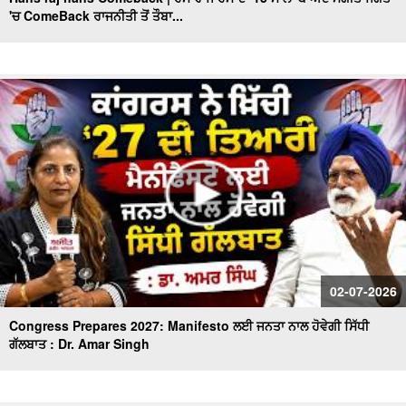
'ਚ ComeBack ਰਾਜਨੀਤੀ ਤੋਂ ਤੌਬਾ...
MLA Sukhanand ਦਾ ਖੁੱਲ੍ਹਾ challenge
Sunil Kumar Jakhar interview| ਪੰਜਾਬ ’ਚ BJP ਦੀ ਸਰਕਾਰ
ਬਣਨ ਨੂੰ ਲੈ ਜਾਖੜ ਨੇ ਕਰਤਾ ਵੱਡਾ ਦਾਅਵਾ
Punjabi Girl Gone To Ama Dablam : ਪੰਜਾਬ ਦੀ ਧੀ ਜਿਸ ਨੇ
ਪਿਤਾ ਦਾ ਸੁਪਨਾ ਕੀਤਾ ਸਾਕਾਰ ਫਤਿਹ ਕੀਤੀ ਉੱਚੀ ਚੋਟੀ
Exclusive : Surjit Singh Rakhra Interview, AAP ‘ਚ ਸ਼ਾਮਿਲ
ਹੋਣ ਮਗਰੋਂ
Mothers Day ਦੇ ਮੌਕੇ 'ਤੇ Special ਬੱਚਿਆਂ ਦੀਆਂ ਮਾਵਾਂ ਨਾਲ ਖ਼ਾਸ
ਗੱਲਬਾਤ
Punjab BJP ਦੀ Senior leadership ਦੀ DGP Gaurav Yadav
02-07-2026
ਨਾਲ ਮੁਲਾਕਾਤ
Congress Prepares 2027: Manifesto ਲਈ ਜਨਤਾ ਨਾਲ ਹੋਵੇਗੀ ਸਿੱਧੀ
ਗੱਲਬਾਤ : Dr. Amar Singh
"ਖਿਡਾਰੀ ਤੇ ਐਂਕਰ ਵਜੋਂ ਕਿਵੇਂ ਦਾ ਰਿਹਾ ਸਫ਼ਰ, ਆਓ ਕਰੀਏ ਕੌਮੀ
ਖਿਡਾਰੀ ਗੁਰਮਿੰਦਰ ਸਿੰਘ ਭੁੱਲਰ ਨਾਲ ਸਿੱਧੀ ਗੱਲਬਾਤ"
ਕਾਮਯਾਬੀ ਦੇ ਰਸਤੇ ’ਚ ਖੋਇਆ ਸਮਾਂ -ਮਾਂ ਦੀ ਆਖ਼ਰੀ ਪੁਕਾਰ ਦਾ