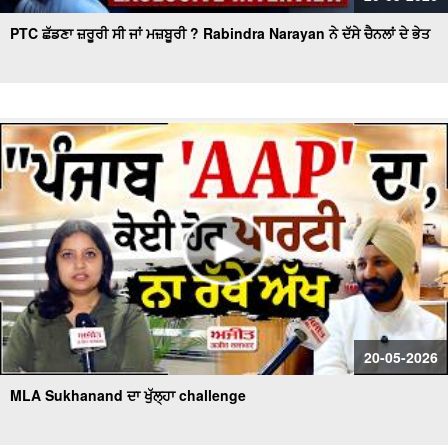
PTC ਛੱਡਣਾ ਜ਼ਰੂਰੀ ਸੀ ਜਾਂ ਮਜ਼ਬੂਰੀ ? Rabindra Narayan ਨੇ ਦੱਸੇ ਚੈਨਲਾਂ ਦੇ ਭੇਤ
20-05-2026
MLA Sukhanand ਦਾ ਖੁੱਲ੍ਹਾ challenge