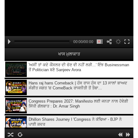
00:00/00:00
ਖਾਸ ਮੁਲਾਕਾਤ
'ਅਸੀਂ ਤਾਂ ਕਦੇ ਕੌਂਸਲਰ ਦੀ ਚੋਣ ਵੀ ਨਹੀਂ ਲੜੀ...' ਇੰਝ Businessman
ਤੋਂ Politician ਬਣੇ Sanjeev Arora
Hans raj hans Comeback | ਹੰਸ ਰਾਜ ਹੰਸ ਦਾ 13 ਸਾਲਾਂ ਬਾਅਦ
ਸੰਗੀਤ ਜਗਤ 'ਚ ComeBack ਰਾਜਨੀਤੀ ਤੋਂ ਤੌਬਾ...
Congress Prepares 2027: Manifesto ਲਈ ਜਨਤਾ ਨਾਲ ਹੋਵੇਗੀ
ਸਿੱਧੀ ਗੱਲਬਾਤ : Dr. Amar Singh
Dhillon Shares Journey l 'Congress ਨੇ ਕੱਢਿਆ - BJP ਨੇ
ਪਾਈ ਕਦਰ
KMV College Director Atima Sharma Podcast | 140