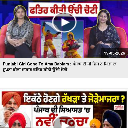
19-05-2026
Punjabi Girl Gone To Ama Dablam : ਪੰਜਾਬ ਦੀ ਧੀ ਜਿਸ ਨੇ ਪਿਤਾ ਦਾ
ਸੁਪਨਾ ਕੀਤਾ ਸਾਕਾਰ ਫਤਿਹ ਕੀਤੀ ਉੱਚੀ ਚੋਟੀ