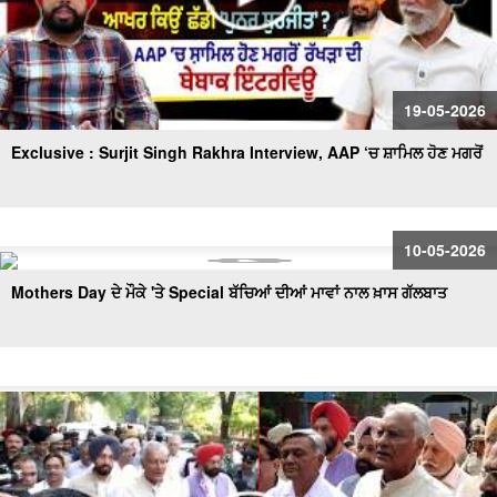
19-05-2026
Exclusive : Surjit Singh Rakhra Interview, AAP ‘ਚ ਸ਼ਾਮਿਲ ਹੋਣ ਮਗਰੋਂ
10-05-2026
Mothers Day ਦੇ ਮੌਕੇ 'ਤੇ Special ਬੱਚਿਆਂ ਦੀਆਂ ਮਾਵਾਂ ਨਾਲ ਖ਼ਾਸ ਗੱਲਬਾਤ