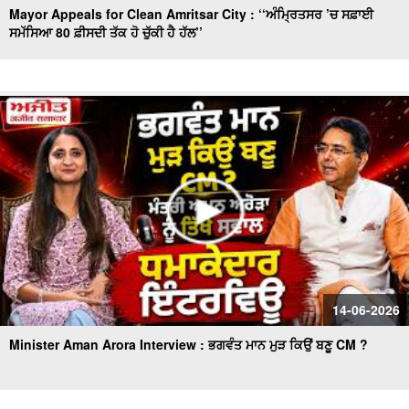
Mayor Appeals for Clean Amritsar City : ‘‘ਅੰਮ੍ਰਿਤਸਰ ’ਚ ਸਫ਼ਾਈ
ਸਮੱਸਿਆ 80 ਫ਼ੀਸਦੀ ਤੱਕ ਹੋ ਚੁੱਕੀ ਹੈ ਹੱਲ’’
14-06-2026
Minister Aman Arora Interview : ਭਗਵੰਤ ਮਾਨ ਮੁੜ ਕਿਉਂ ਬਣੂ CM ?