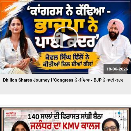
ਪਛਤਾਵਾ -ਸਟੇਟ ਐਵਾਰਡੀ ਰੇਸ਼ਮ ਕੌਰ
'ਆਪ' ਬਾਗ਼ੀਆਂ ਦੀ ਭਾਜਪਾ 'ਚ ਸ਼ਮੂਲੀਅਤ 'ਤੇ Tarun Chugh ਦਾ
ਧਮਾਕੇਦਾਰ ਇੰਟਰਵਿਊ
18-06-2026
Dhillon Shares Journey l 'Congress ਨੇ ਕੱਢਿਆ - BJP ਨੇ ਪਾਈ ਕਦਰ