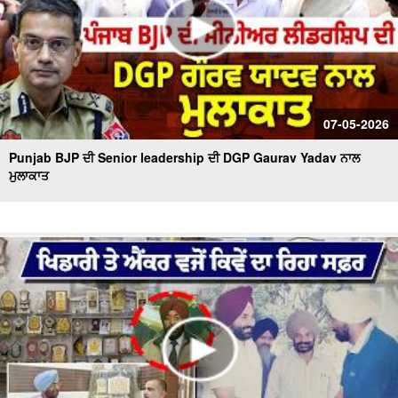
07-05-2026
Punjab BJP ਦੀ Senior leadership ਦੀ DGP Gaurav Yadav ਨਾਲ
ਮੁਲਾਕਾਤ