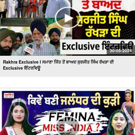
30-05-2026
Rakhra Exclusive l ਸਮਾਣਾ ਜਿੱਤ ਤੋਂ ਬਾਅਦ ਸੁਰਜੀਤ ਸਿੰਘ ਰੱਖੜਾ ਦੀ
Exclusive ਇੰਟਰਵਿਊ