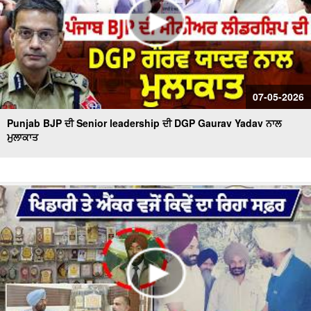
07-05-2026
Punjab BJP ਦੀ Senior leadership ਦੀ DGP Gaurav Yadav ਨਾਲ
ਮੁਲਾਕਾਤ