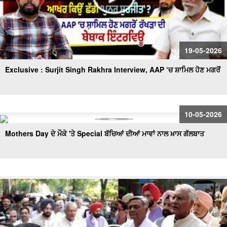
19-05-2026
Exclusive : Surjit Singh Rakhra Interview, AAP ‘ਚ ਸ਼ਾਮਿਲ ਹੋਣ ਮਗਰੋਂ
10-05-2026
Mothers Day ਦੇ ਮੌਕੇ 'ਤੇ Special ਬੱਚਿਆਂ ਦੀਆਂ ਮਾਵਾਂ ਨਾਲ ਖ਼ਾਸ ਗੱਲਬਾਤ