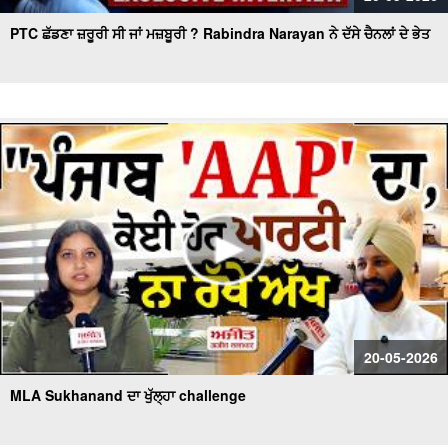
PTC ਛੱਡਣਾ ਜ਼ਰੂਰੀ ਸੀ ਜਾਂ ਮਜ਼ਬੂਰੀ ? Rabindra Narayan ਨੇ ਦੱਸੇ ਚੈਨਲਾਂ ਦੇ ਭੇਤ
20-05-2026
MLA Sukhanand ਦਾ ਖੁੱਲ੍ਹਾ challenge