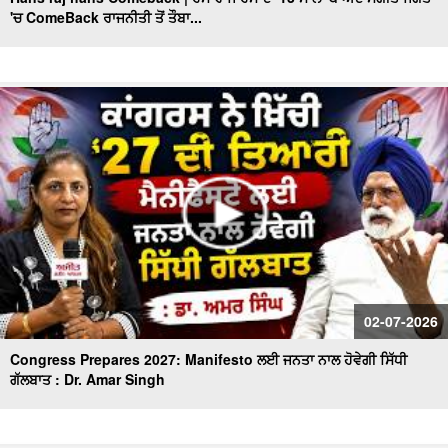
'ਚ ComeBack ਰਾਜਨੀਤੀ ਤੋਂ ਤੌਬਾ...
MLA Sukhanand ਦਾ ਖੁੱਲ੍ਹਾ challenge
Sunil Kumar Jakhar interview| ਪੰਜਾਬ ’ਚ BJP ਦੀ ਸਰਕਾਰ
ਬਣਨ ਨੂੰ ਲੈ ਜਾਖੜ ਨੇ ਕਰਤਾ ਵੱਡਾ ਦਾਅਵਾ
Punjabi Girl Gone To Ama Dablam : ਪੰਜਾਬ ਦੀ ਧੀ ਜਿਸ ਨੇ
ਪਿਤਾ ਦਾ ਸੁਪਨਾ ਕੀਤਾ ਸਾਕਾਰ ਫਤਿਹ ਕੀਤੀ ਉੱਚੀ ਚੋਟੀ
Exclusive : Surjit Singh Rakhra Interview, AAP ‘ਚ ਸ਼ਾਮਿਲ
ਹੋਣ ਮਗਰੋਂ
Mothers Day ਦੇ ਮੌਕੇ 'ਤੇ Special ਬੱਚਿਆਂ ਦੀਆਂ ਮਾਵਾਂ ਨਾਲ ਖ਼ਾਸ
ਗੱਲਬਾਤ
Punjab BJP ਦੀ Senior leadership ਦੀ DGP Gaurav Yadav
02-07-2026
ਨਾਲ ਮੁਲਾਕਾਤ
Congress Prepares 2027: Manifesto ਲਈ ਜਨਤਾ ਨਾਲ ਹੋਵੇਗੀ ਸਿੱਧੀ
ਗੱਲਬਾਤ : Dr. Amar Singh
"ਖਿਡਾਰੀ ਤੇ ਐਂਕਰ ਵਜੋਂ ਕਿਵੇਂ ਦਾ ਰਿਹਾ ਸਫ਼ਰ, ਆਓ ਕਰੀਏ ਕੌਮੀ
ਖਿਡਾਰੀ ਗੁਰਮਿੰਦਰ ਸਿੰਘ ਭੁੱਲਰ ਨਾਲ ਸਿੱਧੀ ਗੱਲਬਾਤ"
ਕਾਮਯਾਬੀ ਦੇ ਰਸਤੇ ’ਚ ਖੋਇਆ ਸਮਾਂ -ਮਾਂ ਦੀ ਆਖ਼ਰੀ ਪੁਕਾਰ ਦਾ