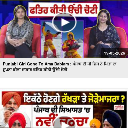
19-05-2026
Punjabi Girl Gone To Ama Dablam : ਪੰਜਾਬ ਦੀ ਧੀ ਜਿਸ ਨੇ ਪਿਤਾ ਦਾ
ਸੁਪਨਾ ਕੀਤਾ ਸਾਕਾਰ ਫਤਿਹ ਕੀਤੀ ਉੱਚੀ ਚੋਟੀ