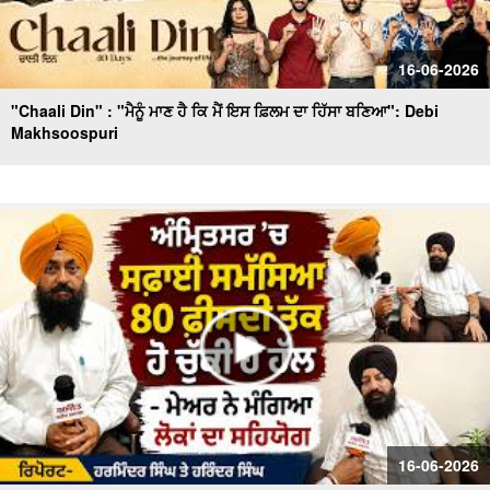
16-06-2026
"Chaali Din" : "ਮੈਨੂੰ ਮਾਣ ਹੈ ਕਿ ਮੈਂ ਇਸ ਫ਼ਿਲਮ ਦਾ ਹਿੱਸਾ ਬਣਿਆ": Debi
Makhsoospuri
16-06-2026