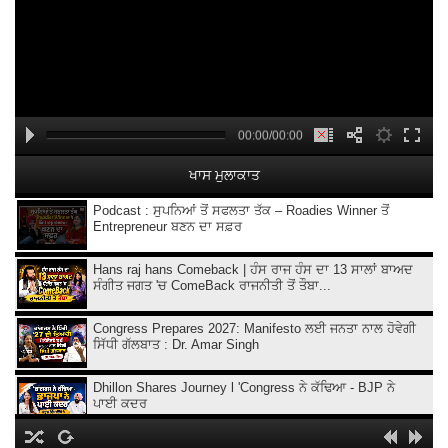
00:00/00:00
ਖਾਸ ਮੁਲਾਕਾਤ
Podcast : ਸੁਪਨਿਆਂ ਤੋਂ ਸਫਲਤਾ ਤੱਕ – Roadies Winner ਤੋਂ
Entrepreneur ਬਣਨ ਦਾ ਸਫ਼ਰ
Hans raj hans Comeback | ਹੰਸ ਰਾਜ ਹੰਸ ਦਾ 13 ਸਾਲਾਂ ਬਾਅਦ
ਸੰਗੀਤ ਜਗਤ 'ਚ ComeBack ਰਾਜਨੀਤੀ ਤੋਂ ਤੌਬਾ...
Congress Prepares 2027: Manifesto ਲਈ ਜਨਤਾ ਨਾਲ ਹੋਵੇਗੀ
ਸਿੱਧੀ ਗੱਲਬਾਤ : Dr. Amar Singh
Dhillon Shares Journey l 'Congress ਨੇ ਕੱਢਿਆ - BJP ਨੇ
ਪਾਈ ਕਦਰ
KMV College Director Atima Sharma Podcast | 140