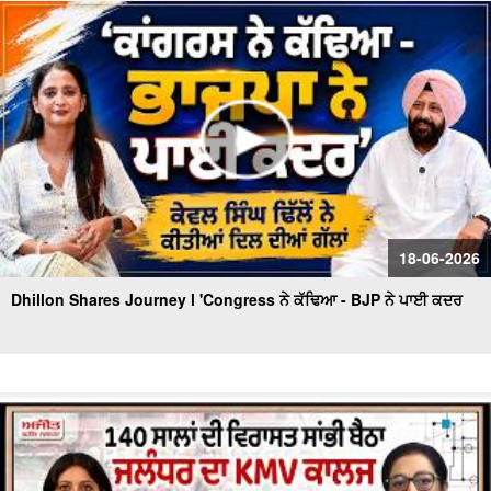
ਪਛਤਾਵਾ -ਸਟੇਟ ਐਵਾਰਡੀ ਰੇਸ਼ਮ ਕੌਰ
'ਆਪ' ਬਾਗ਼ੀਆਂ ਦੀ ਭਾਜਪਾ 'ਚ ਸ਼ਮੂਲੀਅਤ 'ਤੇ Tarun Chugh ਦਾ
ਧਮਾਕੇਦਾਰ ਇੰਟਰਵਿਊ
18-06-2026
Dhillon Shares Journey l 'Congress ਨੇ ਕੱਢਿਆ - BJP ਨੇ ਪਾਈ ਕਦਰ