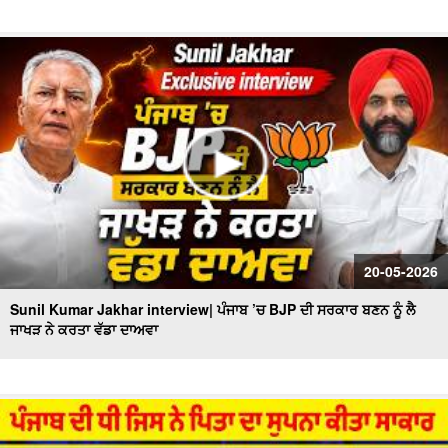
20-05-2026
Sunil Kumar Jakhar interview| ਪੰਜਾਬ ’ਚ BJP ਦੀ ਸਰਕਾਰ ਬਣਨ ਨੂੰ ਲੈ
ਜਾਖੜ ਨੇ ਕਰਤਾ ਵੱਡਾ ਦਾਅਵਾ