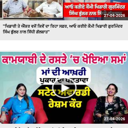
27-04-2026
"ਖਿਡਾਰੀ ਤੇ ਐਂਕਰ ਵਜੋਂ ਕਿਵੇਂ ਦਾ ਰਿਹਾ ਸਫ਼ਰ, ਆਓ ਕਰੀਏ ਕੌਮੀ ਖਿਡਾਰੀ ਗੁਰਮਿੰਦਰ
ਸਿੰਘ ਭੁੱਲਰ ਨਾਲ ਸਿੱਧੀ ਗੱਲਬਾਤ"
27-04-2026