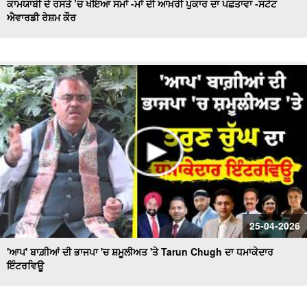
ਕਾਮਯਾਬੀ ਦੇ ਰਸਤੇ ’ਚ ਖੋਇਆ ਸਮਾਂ -ਮਾਂ ਦੀ ਆਖ਼ਰੀ ਪੁਕਾਰ ਦਾ ਪਛਤਾਵਾ -ਸਟੇਟ
ਐਵਾਰਡੀ ਰੇਸ਼ਮ ਕੌਰ
25-04-2026
'ਆਪ' ਬਾਗ਼ੀਆਂ ਦੀ ਭਾਜਪਾ 'ਚ ਸ਼ਮੂਲੀਅਤ 'ਤੇ Tarun Chugh ਦਾ ਧਮਾਕੇਦਾਰ
ਇੰਟਰਵਿਊ