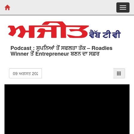
Toggl
navig
Podcast : ਸੁਪਨਿਆਂ ਤੋਂ ਸਫਲਤਾ ਤੱਕ – Roadies
Winner ਤੋਂ Entrepreneur ਬਣਨ ਦਾ ਸਫ਼ਰ