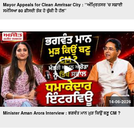
Mayor Appeals for Clean Amritsar City : ‘‘ਅੰਮ੍ਰਿਤਸਰ ’ਚ ਸਫ਼ਾਈ
ਸਮੱਸਿਆ 80 ਫ਼ੀਸਦੀ ਤੱਕ ਹੋ ਚੁੱਕੀ ਹੈ ਹੱਲ’’
14-06-2026
Minister Aman Arora Interview : ਭਗਵੰਤ ਮਾਨ ਮੁੜ ਕਿਉਂ ਬਣੂ CM ?